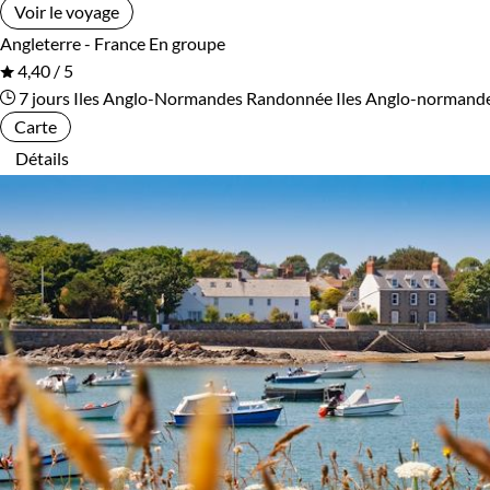
Voir le voyage
Angleterre - France
En groupe
4,40 / 5
7 jours
Iles Anglo-Normandes
Randonnée Iles Anglo-normand
Carte
Détails