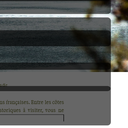
ndie
s françaises. Entre les côtes
oriques à visiter, vous ne
o et de Rouen, pour un voyage