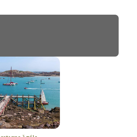
ral breton est marqué par des
à la baignade.
une découverte de la culture
es, comme en témoigne la cité
 ses paysages granitiques et
resqu'île de Crozon offre des
s landes et des rochers.
rapie ou une découverte de la
 se rendre à Saint-Malo et au