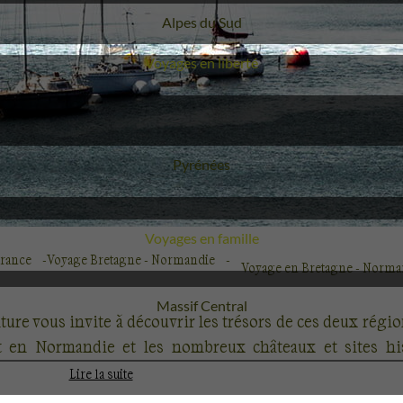
Voyage
Alpes du Sud
Voyages en liberté
Voyage
Pyrénées
Voyages en famille
France
Voyage Bretagne - Normandie
Voyage en Bretagne - Norma
Voyage
Massif Central
re vous invite à découvrir les trésors de ces deux région
 en Normandie et les nombreux châteaux et sites hist
, partez à la découverte des îles bretonnes, de Saint-Mal
Lire la suite