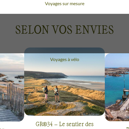
Voyages sur mesure
re, avec des paysages côtiers uniques et variés. Le litto
t du blanc pur des plages et la mer bleu turquoise invite 
SELON VOS ENVIES
du Morbihan, avec des randonnées accessibles à tous et 
e pour son panel de paysages et de couleurs uniques.
baie du Mont-Saint-Michel, est liée aux aventures maritim
Voyages à vélo
nt réputée pour ses magnifiques randonnées en air marin,
rsey, Guernesey et Sark sont également à découvrir. La p
uée par des baies paradisiaques, des falaises abruptes, de
roit idéal pour une randonnée, une séance de thalassothé
on à vélo, entre terre et mer, en partant de Rennes pour
GR®34 – Le sentier des