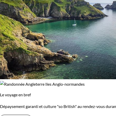
Rêvez, explorez, voyagez
Âge des enfants
Les 6/9 ans
Les 14/16 ans
Confort
Standard
Supérieur
Itinérance
Itinérant
Semi-itinérant
Le voyage en bref
En étoile
Dépaysement garanti et culture "so British" au rendez-vous durant 