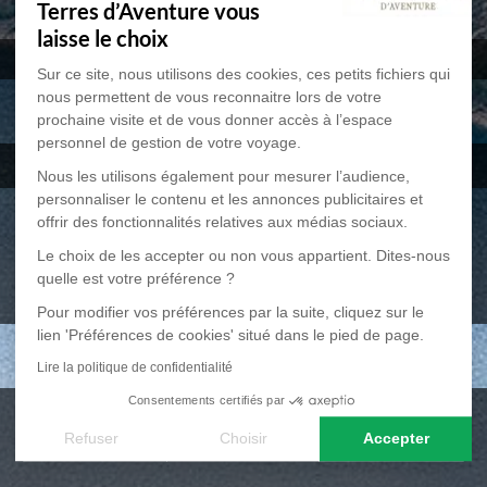
Terres d’Aventure vous
laisse le choix
Sur ce site, nous utilisons des cookies, ces petits fichiers qui
nous permettent de vous reconnaitre lors de votre
Voyage
Albanie
prochaine visite et de vous donner accès à l’espace
personnel de gestion de votre voyage.
Nous les utilisons également pour mesurer l’audience,
personnaliser le contenu et les annonces publicitaires et
Voyages à vélo
offrir des fonctionnalités relatives aux médias sociaux.
Le choix de les accepter ou non vous appartient. Dites-nous
quelle est votre préférence ?
Pour modifier vos préférences par la suite, cliquez sur le
lien 'Préférences de cookies' situé dans le pied de page.
Voyage
Egypte
Lire la politique de confidentialité
Consentements certifiés par
Refuser
Choisir
Accepter
Axeptio consent
Plateforme de Gestion du Consentement : Personnalisez vos