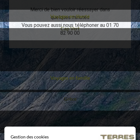
Merci de bien vouloir réessayer dans
Voyages en liberté
quelques minutes
Vous pouvez aussi nous téléphoner au 01 70
Voyage
Cap Vert
82 90 00
Voyages en famille
Voyage
Grèce
Gestion des cookies
Voyages sur mesure