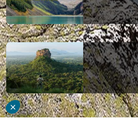
Où partir en :
Janvier
Février