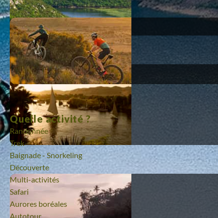
Quelle activité ?
Randonnée
Trek
Baignade - Snorkeling
Découverte
Multi-activités
Safari
Aurores boréales
Autotour