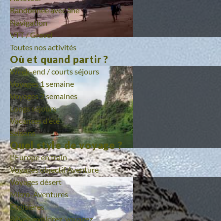
Randonnée avec âne
Navigation
VTT / Gravel
Toutes nos activités
Où et quand partir ?
Week-end / courts séjours
Voyages 1 semaine
Voyages 2 semaines
Longs séjours
Vacances d'été
Saisons
Quel style de voyage ?
L'Europe en train
Voyages objectif Aventure
Voyages désert
Micro-Aventures
Croisières
Rêvez, explorez, voyagez