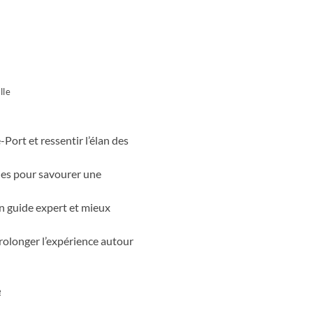
n, partage clés de lecture et
uses deviennent des moments
ement. Fromage de brebis, vin
es ponctuent les journées. Une
 autour de saveurs ancrées et
lle
Port et ressentir l’élan des
ues pour savourer une
un guide expert et mieux
prolonger l’expérience autour
e