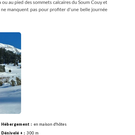
ca ou au pied des sommets calcaires du Soum Couy et
és ne manquent pas pour profiter d'une belle journée
 typiques du Pays Basque.
sé parmi les «plus beaux villages de France») puis
, qui ornent les façades des maisons du village.
m, dénivelé négatif -530m.
en maison d'hôtes
300 m