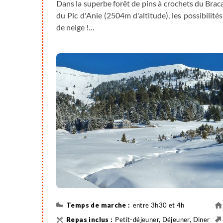
Dans la superbe forêt de pins à crochets du Bra
du Pic d'Anie (2504m d'altitude), les possibilit
de neige !
Option de randonnée pédestre de repli : Villages
Au travers les villages d’Ainhoa (village clas
d’Espelette, mondialement connu pour ses piments
Distance : 12km, durée 5h, dénivelé positif +490
entre 3h30 et 4h
Petit-déjeuner, Déjeuner, Diner