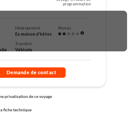
programmation
Hébergement
Niveau
En maison d'hôtes
Transfert
oile
Véhicule
Demande de contact
 privatisation de ce voyage
la fiche technique