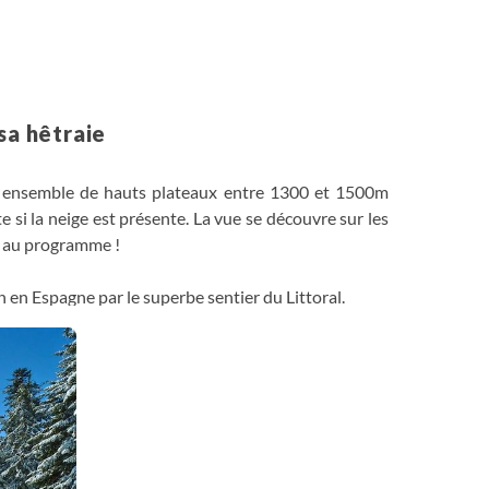
12 km
sa hêtraie
un ensemble de hauts plateaux entre 1300 et 1500m
te si la neige est présente. La vue se découvre sur les
t au programme !
 en Espagne par le superbe sentier du Littoral.
sque sans aller respirer les embruns océaniques !
 basque sud). En surplomb de la baie de Txingudi
rd-ouest de l’Espagne, le mont Jaizkibel, montagne
s flancs pour s’imprégner de l’air marin si cher au
nd voyageur… Nous randonnons alors à l’extrémité
e confondent dans des paysages grandioses de forêt,
Pays basque !