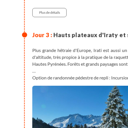
Randonnée
300 m
Plus de détails
Hauts plateaux d'Iraty et 
Plus grande hêtraie d'Europe, Irati est aussi 
d'altitude, très propice à la pratique de la raquet
Hautes Pyrénées. Forêts et grands paysages son
Option de randonnée pédestre de repli : Incursion
Impossible de randonner une semaine au Pays ba
Alors prenons la direction de l’Espagne (Pays
séparant Hendaye de Hondarribia, à l’extrême no
côtière culminant à 545m, nous accueille sur se
peuple basque, traditionnellement pêcheur gra
ouest des Pyrénées, où l’océan et la montagne s
landes et falaises côtières. Un vrai condensé du 