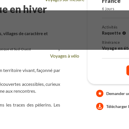
France
ue en hiver
6 jours
Activités
Raquette
 villages de caractère et
Itinérance
Voyage en ét
asque et Sud-Ouest
+
Voyages à vélo
territoire vivant, façonné par
couvertes accessibles, curieux
me aux rencontres.
Demander une
s les traces des pèlerins. Les
Télécharger 
remiers reliefs pyrénéens. Le
ée révèle une facette différente
arrondies et horizons ouverts.