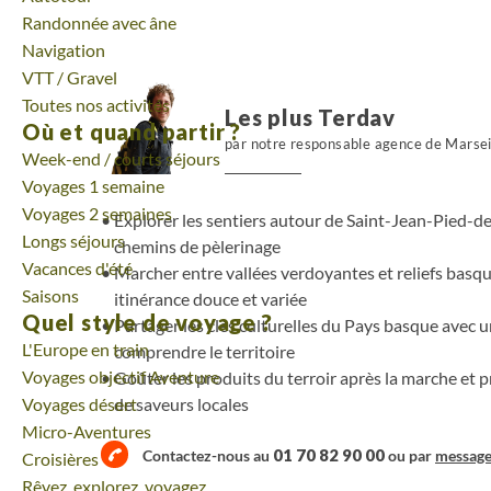
Notre accompagnateur, fin connaisseur de la régio
Randonnée avec âne
anecdotes, donnant du sens aux étapes. Les pa
Navigation
d’échange. À table, le territoire s’exprime autr
VTT / Gravel
d’Irouléguy, piment d’Espelette et recettes local
Toutes nos activités
Les plus Terdav
façon simple et généreuse de prolonger la marche,
Où et quand partir ?
d’un art de vivre bien présent.
par notre responsable agence de Marsei
Week-end / courts séjours
Voyages 1 semaine
Voyages 2 semaines
Explorer les sentiers autour de Saint-Jean-Pied-de-
Longs séjours
chemins de pèlerinage
Vacances d'été
Marcher entre vallées verdoyantes et reliefs basq
Saisons
itinérance douce et variée
Quel style de voyage ?
Partager les clés culturelles du Pays basque avec 
L'Europe en train
comprendre le territoire
Voyages objectif Aventure
Goûter les produits du terroir après la marche et 
Voyages désert
de saveurs locales
Micro-Aventures
01 70 82 90 00
Contactez-nous au
ou par
messag
Croisières
Rêvez, explorez, voyagez