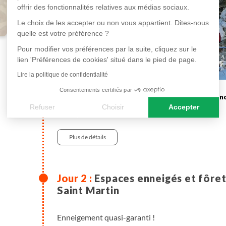
offrir des fonctionnalités relatives aux médias sociaux.
Le choix de les accepter ou non vous appartient. Dites-nous
quelle est votre préférence ?
Pour modifier vos préférences par la suite, cliquez sur le
lien 'Préférences de cookies' situé dans le pied de page.
Lire la politique de confidentialité
Consentements certifiés par
en maison d'hôtes
Refuser
Choisir
Accepter
Véhicule , 0h50 , 55km
Axeptio consent
Plateforme de Gestion du Consentement : Personnalisez vos
Plus de détails
Notre plateforme vous permet d'adapter et de gérer vos paramè
Espaces enneigés et fôret
Saint Martin
Enneigement quasi-garanti !