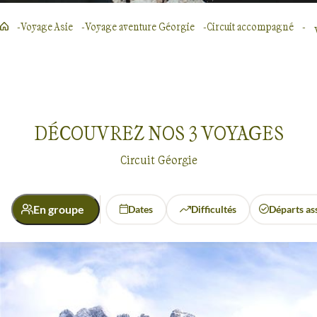
Voyage Asie
Voyage aventure Géorgie
Circuit accompagné
DÉCOUVREZ NOS
3
VOYAGES
Circuit Géorgie
En groupe
Dates
Difficultés
Départs as
Voyages en groupe
Géorgie