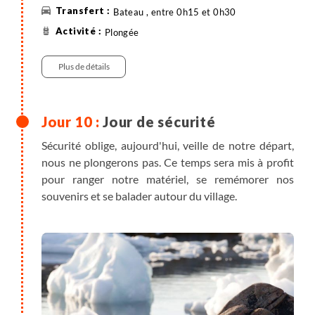
groenlandais. Prendre un peu de hauteur nous
Bateau , entre 0h15 et 0h30
permettra d'avoir une vue d'ensemble sur ce fjord
Plongée
immense qui sera, durant ces quelques jours, notre
aire de jeu. "Troupeaux" d'icebergs, montagnes aux
Plus de détails
reliefs très alpins et calotte polaire seront au
programme de ces balades improvisées.
Nous reviendrons chaque soir au village pour
Jour de sécurité
profiter d’une maison chauffée, faire sécher notre
Sécurité oblige, aujourd'hui, veille de notre départ,
matériel, visionner les images de la journée et
nous ne plongerons pas. Ce temps sera mis à profit
surtout, nous imprégner de cette ambiance de bout
pour ranger notre matériel, se remémorer nos
du monde entre les jappements des chiens de
souvenirs et se balader autour du village.
traîneaux et les craquements permanents des
icebergs.