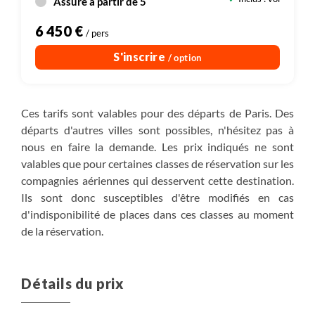
Assuré à partir de 5
maîtres !
6 450 €
/ pers
Notre guide est spécialiste de la destination et a
S'inscrire
/ option
l’expérience pour gérer au mieux les retards et/ou
changements d’itinéraire. Notre objectif prioritaire reste
la sécurité du groupe et la satisfaction de nos clients. Le
Ces tarifs sont valables pour des départs de Paris. Des
guide reste le seul juge de la situation sur le terrain et
départs d'autres villes sont possibles, n'hésitez pas à
vous êtes tenu de respecter et suivre ses décisions.
nous en faire la demande. Les prix indiqués ne sont
valables que pour certaines classes de réservation sur les
Ces conditions particulières font du Groenland l’une des
compagnies aériennes qui desservent cette destination.
dernières terres vraiment sauvages de notre planète ou
Ils sont donc susceptibles d'être modifiés en cas
le tourisme d’aventure reste très confidentiel. Partir sur
d'indisponibilité de places dans ces classes au moment
ces terres septentrionales est un privilège qui nécessite
de la réservation.
un excellent sens d’adaptation qui feront toujours de ce
voyage une aventure toujours unique.
Détails du prix