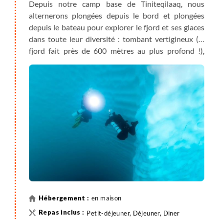
Depuis notre camp base de Tiniteqilaaq, nous
alternerons plongées depuis le bord et plongées
depuis le bateau pour explorer le fjord et ses glaces
dans toute leur diversité : tombant vertigineux (le
fjord fait près de 600 mètres au plus profond !),
icebergs aux dimensions phénoménales, fonds de
laminaires. Le spectacle sera fabuleux. Notre regard
sera le premier à se poser sur ces fonds inconnus
ponctués d'îlot de glace vive d'un bleu éclatant.
Chaque coup de palme, chaque photo, chaque
surprise sera une première.
En fonction des conditions météo, nous pourrons
nous engager plus profondément dans le fjord, là où
les glaces se font très denses. Il nous faudra ouvrir
l’œil pour surprendre, ici un petit rorqual, là un
phoque, et peut-être ce fameux requin du
Groenland, dont on parle tant et qu'on ne voit
en maison
jamais.
Petit-déjeuner, Déjeuner, Diner
Entre les plongées, nous partirons découvrir le relief