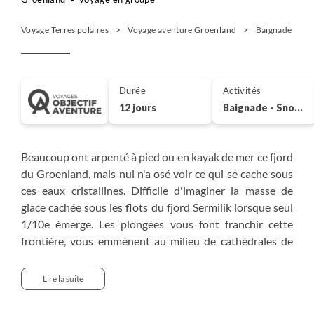
Voyage Terres polaires
Voyage aventure Groenland
Baignade - Sno
Durée
Activités
12 jours
Baignade - Snorkeling
Beaucoup ont arpenté à pied ou en kayak de mer ce fjord
du Groenland, mais nul n'a osé voir ce qui se cache sous
ces eaux cristallines. Difficile d'imaginer la masse de
glace cachée sous les flots du fjord Sermilik lorsque seul
1/10e émerge. Les plongées vous font franchir cette
frontière, vous emmènent au milieu de cathédrales de
glace et de fonds de laminaires, sur des tombants
vertigineux ou à la rencontre de l'ange de mer. Si la faune
Lire la suite
est relativement rare, vous pouvez croiser des phoques
de fjord, des baleines ou peut-être le très discret requin