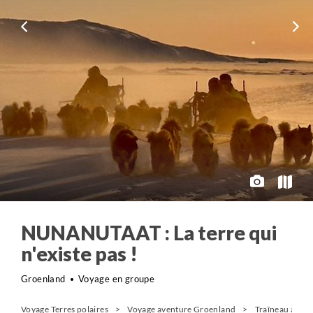
NUNANUTAAT : La terre qui
n'existe pas !
Groenland
Voyage en groupe
Voyage Terres polaires
Voyage aventure Groenland
Traîneau à chi