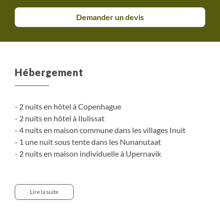
Demander un devis
Hébergement
- 2 nuits en hôtel à Copenhague
- 2 nuits en hôtel à Ilulissat
- 4 nuits en maison commune dans les villages Inuit
- 1 une nuit sous tente dans les Nunanutaat
- 2 nuits en maison individuelle à Upernavik
Loin des maisons en tourbes, les petites maisons
colorées groenlandaises sont extrêmement confortable,
Lire la suite
parfois même surchauffées. Elles disposent de toutes les
commodités modernes.