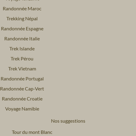
que nous apportons aux diverses associations que
Randonnée Maroc
nous accompagnons en France et dans le monde.
Trekking Népal
Entreprise :
Il s’agit du montant qui reste dans
Randonnée Espagne
l’entreprise et qui nous permet d’investir dans de
Randonnée Italie
nouveaux projets et développer des nouveaux
Trek Islande
voyages.
Trek Pérou
Trek Vietnam
Randonnée Portugal
Randonnée Cap-Vert
Randonnée Croatie
Voyage Namibie
Nos suggestions
Tour du mont Blanc