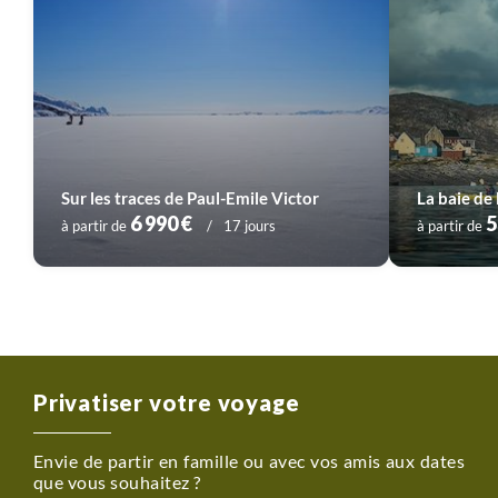
décisions.
Ces conditions particulières font du Groenland l’une des
dernières terres vraiment sauvages de notre planète ou
le tourisme d’aventure reste très confidentiel. Partir sur
ces terres septentrionales est un privilège qui nécessite
un excellent sens d’adaptation qui feront toujours de ce
voyage une aventure toujours unique.
Sur les traces de Paul-Emile Victor
La baie de
6 990 €
5
à partir de
17 jours
à partir de
Privatiser votre voyage
Envie de partir en famille ou avec vos amis aux dates
que vous souhaitez ?