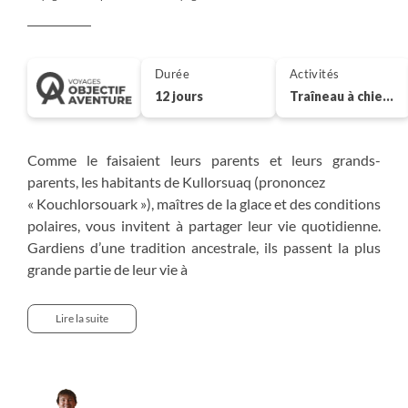
Durée
Activités
12 jours
Traîneau à chiens
Comme le faisaient leurs parents et leurs grands-
parents, les habitants de Kullorsuaq (prononcez
« Kouchlorsouark »), maîtres de la glace et des conditions
polaires, vous invitent à partager leur vie quotidienne.
Gardiens d’une tradition ancestrale, ils passent la plus
grande partie de leur vie à
naviguer en traîneau sur la banquise et à tirer leur moyen
de subsistance de la pêche et de la chasse avec un
Lire la suite
immense respect pour leur environnement nourricier. Ils
nous font l’honneur de nous accepter parmi eux et nous
permettent de partager des moments très particuliers de
leur vie. Ils donneront le rythme de cette mission unique