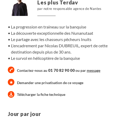
Les plus Terdav
et nous offriront l’accès à leur monde, leurs coutumes et
par notre responsable agence de Nantes
leur savoir-faire.
Il faut savoir enfin que ce territoire des Nunanutaat, n'est
ouvert qu'à 20 personnes par ans seulement. Aussi se
La progression en traineau sur la banquise
rendre sur ces lieux magiques est tout simplement un
La découverte exceptionnelle des Nunanutaat
immense privilège !
Le partage avec les chasseurs pêcheurs Inuits
L'encadrement par Nicolas DUBREUIL, expert de cette
destination depuis plus de 30 ans.
Le survol en hélicoptère de la banquise
01 70 82 90 00
Contactez-nous au
ou par
message
Demander une privatisation de ce voyage
Télécharger la fiche technique
Jour par jour