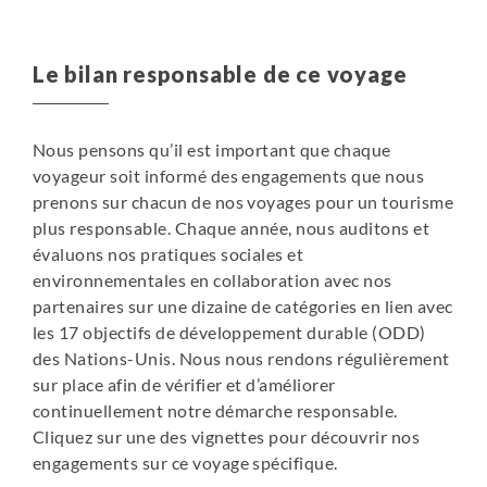
petit aéroport facilite son accès. Ville de chasseurs et de
pécheurs, d’où l’on peut observer le passage des
mammifères marins, Upernavik est aussi l’endroit le plus
Le bilan responsable de ce voyage
au Nord où ont été retrouvés des vestiges du passage
des Vikings au moyen age.
Nous pensons qu’il est important que chaque
KULLORSUAQ - « Le grand pouce »
voyageur soit informé des engagements que nous
Kullorsuaq est le village le plus au Nord de la commune
prenons sur chacun de nos voyages pour un tourisme
d’Upernavik. Situé à bout de portée d’hélicoptère, c’est le
plus responsable. Chaque année, nous auditons et
village le plus difficile d’accès du Groenland. Les 400
évaluons nos pratiques sociales et
habitants ont su conserver une manière de vivre très
environnementales en collaboration avec nos
traditionnelle tout en adoptant une partie de la vie
partenaires sur une dizaine de catégories en lien avec
moderne. Kullorsuaq, « le grand pouce », tire son nom de
les 17 objectifs de développement durable (ODD)
cette falaise qui surplombe le village et qui a l’apparence
des Nations-Unis. Nous nous rendons régulièrement
d’un grand pouce. Les explorateurs qui partaient à la
sur place afin de vérifier et d’améliorer
recherche du passage du Nord Ouest dans l’archipel
continuellement notre démarche responsable.
Canadien, se servaient de ce repère pour partir plein
Cliquez sur une des vignettes pour découvrir nos
Ouest. Dans cette région, la glace (banquise et icebergs)
engagements sur ce voyage spécifique.