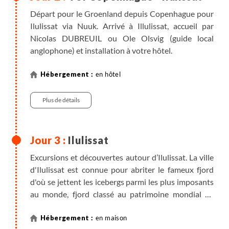
Départ pour le Groenland depuis Copenhague pour
Ilulissat via Nuuk. Arrivé à Illulissat, accueil par
Nicolas DUBREUIL ou Ole Olsvig (guide local
anglophone) et installation à votre hôtel.
en hôtel
Plus de détails
Ilulissat
Excursions et découvertes autour d’Ilulissat. La ville
d'Ilulissat est connue pour abriter le fameux fjord
d'où se jettent les icebergs parmi les plus imposants
au monde, fjord classé au patrimoine mondial de
l'UNESCO en 2004. D'ailleurs, Ilulissat signifie «
icebergs » en groenlandais.
en maison