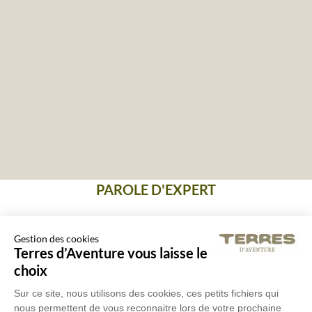
PAROLE D'EXPERT
Immense pays aux multi dimensions, le
Gestion des cookies
Terres d’Aventure vous laisse le
divin rythme le quotidien des Indiens
choix
dans une succession de rites et de fêtes
Sur ce site, nous utilisons des cookies, ces petits fichiers qui
nous permettent de vous reconnaitre lors de votre prochaine
colorées. Les odeurs, le bruit, tout déroute