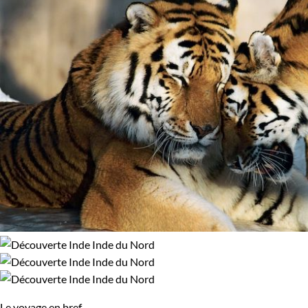
en Inde en famille peut aussi passer par une pittoresque nuit
en bateau à bord d'un "backwater", canaux traditionnels dont
les rives sont un spectacle de chaque instant.
Au
Rajasthan, c’est toute la fantasmagorie de l’Inde des
Maharajas
qui se déploie. Ici, même les éléphants portent des
parures bariolées. Et les noms pourraient passer pour des
noms de couleurs :
Jodhpur la bleue, Udaipur la blanche
Jaipur la rose…
Dans le Ladakh, un voyage en Inde en famille peut prendre
des airs de pèlerinage en terre tibétaine. Avec ses sites hauts
perchés, ses sommets enneigés, ses monastères
bouddhiques, ses stupas et ses mandalas, le "Petit Tibet" offre
des sentiers qui n’ont rien à envier au Toit du monde.
Guide de voyage Inde
Le voyage en bref