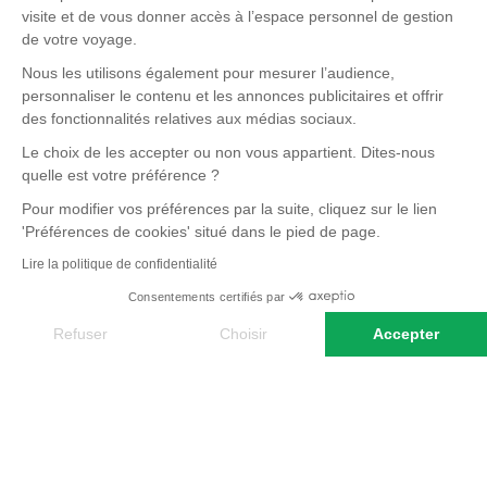
visite et de vous donner accès à l’espace personnel de gestion
et fascine. Des monts à thé du Kerala, que
de votre voyage.
Nous les utilisons également pour mesurer l’audience,
Lire la suite
vous pourriez apprécier de découvrir à
personnaliser le contenu et les annonces publicitaires et offrir
des fonctionnalités relatives aux médias sociaux.
pied ou à vélo, aux villes majestueuses du
Marion,
Le choix de les accepter ou non vous appartient. Dites-nous
Concepteur de voyages Terres d'Aventure
Rajasthan, le contraste est splendide. Les
quelle est votre préférence ?
Pour modifier vos préférences par la suite, cliquez sur le lien
villes et leurs bazars, les habitants
'Préférences de cookies' situé dans le pied de page.
NOS ARTICLES SUR L' INDE
accueillants, curieux, les femmes aux
Lire la politique de confidentialité
Consentements certifiés par
superbes saris chatoyants, la cuisine
Refuser
Choisir
Accepter
délicieuse, l’art, les temples, la musique…
Axeptio consent
l’on oublie vite ses repères tant ce pays
Plateforme de Gestion du Consentement : Personnalisez vos O
semble être à lui seul un autre monde. Un
Notre plateforme vous permet d'adapter et de gérer vos paramètr
voyage intérieur, un voyage qui dérange