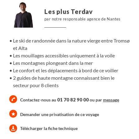
fantastique à 360°, embrassant les montagnes tombant
Les plus Terdav
dans la mer. Puis vous vous élancerez pour une belle
par notre responsable agence de Nantes
descente dans la poudreuse.
Le ski de randonnée dans la nature vierge entre Tromsø
et Alta
Les mouillages accessibles uniquement à la voile
Les montagnes plongeant dans la mer
Le confort et les déplacements à bord de ce voilier
2 guides de haute montagne connaissant bien le
secteur pour 8 clients
01 70 82 90 00
Contactez-nous au
ou par
message
Demander une privatisation de ce voyage
Télécharger la fiche technique