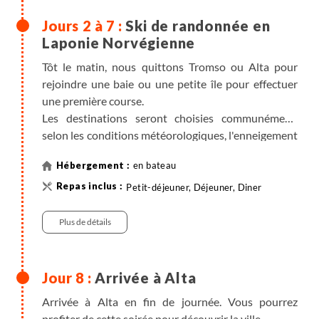
Ski de randonnée en
Laponie Norvégienne
Tôt le matin, nous quittons Tromso ou Alta pour
rejoindre une baie ou une petite île pour effectuer
une première course.
Les destinations seront choisies communément,
selon les conditions météorologiques, l'enneigement
et le niveau du groupe. Les îles de Vannoya, Kagen, le
en bateau
petit port de Hamnes sur l'île de Uloya en font
partie... Si la météo nous le permet, il sera possible de
Petit-déjeuner, Déjeuner, Diner
faire 6 courses durant cette semaine. Vous serez
encadrés par un guide de haute montagne très
Plus de détails
qualifié, ayant une excellente connaissance de la
zone.
Au retour de la course, vous serez ravis de trouver le
Arrivée à Alta
confort du bateau avec des repas copieux et le carré
Arrivée à Alta en fin de journée. Vous pourrez
dont la vue panoramique vous permettra de
profiter de cette soirée pour découvrir la ville.