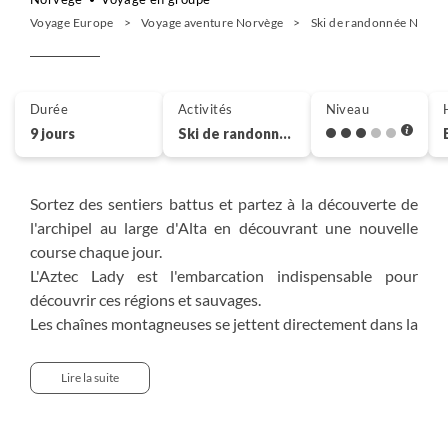
Voyage Europe
Voyage aventure Norvège
Ski de randonnée Norvè
Durée
Activités
Niveau
9 jours
Ski de randonnée
Sortez des sentiers battus et partez à la découverte de
l'archipel au large d'Alta en découvrant une nouvelle
course chaque jour.
L'Aztec Lady est l'embarcation indispensable pour
découvrir ces régions et sauvages.
Les chaînes montagneuses se jettent directement dans la
mer et le terrain de jeu est sans limites. Une fois
débarqués du bateau pneumatique, vos guides de haute
Lire la suite
montagne vous emmèneront gravir en ski de randonnée
depuis le niveau de la mer, des sommets de 700 à 1200
mètres. Vous bénéficierez alors d'un panorama