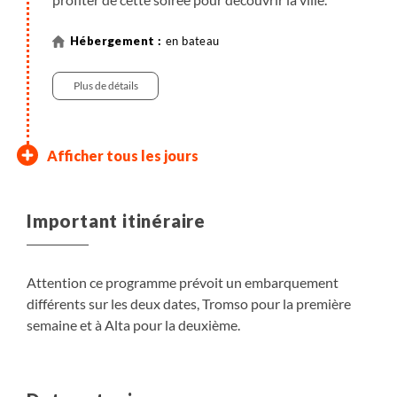
continuer à profiter du spectacle après votre journée
à ski, tout en vous restaurant au chaud. Pour ceux
en bateau
qui le souhaitent, il est possible de s'initier à la
navigation et de participer aux manœuvres.
Plus de détails
Alta - Tromso - Paris
Afficher tous les jours
Transfert libre pour l'aéroport et vol pour Paris.
Important itinéraire
Attention ce programme prévoit un embarquement
Petit-déjeuner
différents sur les deux dates, Tromso pour la première
semaine et à Alta pour la deuxième.
Plus de détails