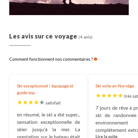
hébergements, les transferts, les activités, la
nourriture, etc.
Aérien :
Il s’agit du montant correspondant au prix
du billet d’avion.
Les avis sur ce voyage
(4 avis)
Salariés :
Ce montant correspond à l’ensemble des
sommes versées à nos collaborateurs et qui ont en
Comment fonctionnent nos commentaires ?
charge la création, l’exploitation et l’organisation de
votre voyage ainsi que leur gestion administrative.
Autres frais :
Les autres frais correspondent aux
Ski exceptionnel ! équipage et
Ski voile en Norvège
frais de fonctionnement de notre entreprise : nos
guide top
très sat
loyers, électricité, assurances, frais bancaires, etc.
satisfait
7 jours de rêve à pr
Impôts :
Ce montant est destiné à payer tous les
en résumé, le ski a été super...
ski de randonnée
impôts qui sont dus : TVA, Impôt sur les sociétés, et
sensation exceptionnelle de
environnement
autres impôts.
skier jusqu'à la mer. La
complètement extra
prestation sur le bateau était
Lire la suite
et à bord de l'Azt