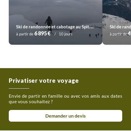
S
ki de randonnée et cabotage au Spitzberg
6 895 €
4
à partir de
10 jours
à partir de
Privatiser votre voyage
Envie de partir en famille ou avec vos amis aux dates
que vous souhaitez ?
Demander un devis