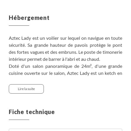
Hébergement
Aztec Lady est un voilier sur lequel on navigue en toute
sécurité. Sa grande hauteur de pavois protège le pont
des fortes vagues et des embruns. Le poste de timonerie
intérieur permet de barrer à l'abri et au chaud.
Doté d'un salon panoramique de 24m², d'une grande
cuisine ouverte sur le salon, Aztec Lady est un ketch en
acier unique, taillé pour l'aventure ! Un vaste pont
circulaire bien protégé assure aux novices comme aux
Lire la suite
aguerris, de vivre en toute sécurité cette belle
découverte dans les fjords.
Fiche technique
Aztec Lady dispose de 14 couchages répartis de la
manière suivante : 7 cabines doubles (2 grands lits et 10
lits superposés). La literie est fournie.