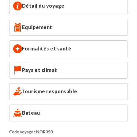
Le bateau est aussi équipé de 3 cabinets de toilette. Eau
Détail du voyage
chaude pour les douches quotidiennes. Courant 220V
dans chaque cabine.
Equipement
Belle bibliothèque, tout est prévu pour le confort et le
plaisir.
Aztec Lady dispose d'un réduit pour faire sécher vos
Formalités et santé
chaussures et stocker vos skis en toute facilité.
NB : capacité maximum de 8 clients à bord.
Pays et climat
Tourisme responsable
Bateau
Code voyage : NOR050