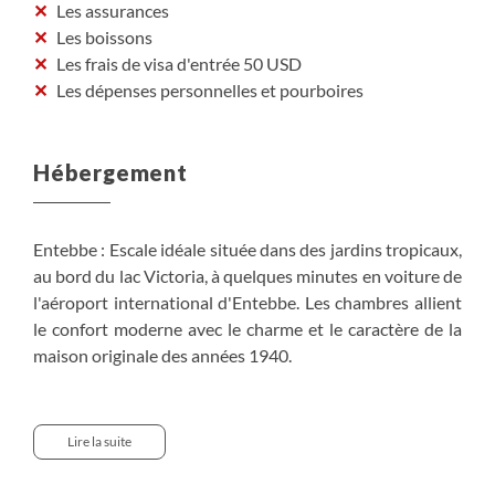
Les assurances
Les boissons
Les frais de visa d'entrée 50 USD
Les dépenses personnelles et pourboires
Hébergement
Entebbe : Escale idéale située dans des jardins tropicaux,
au bord du lac Victoria, à quelques minutes en voiture de
l'aéroport international d'Entebbe. Les chambres allient
le confort moderne avec le charme et le caractère de la
maison originale des années 1940.
Kibale : lodge situé dans un cadre unique surplombant la
forêt de Kibale, dans l'ouest de l'Ouganda.
Lire la suite
Avec des vues magnifiques sur la forêt tropicale, les
immenses sommets des monts Rwenzori et au-delà