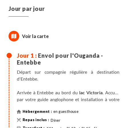
Jour par jour
Envol pour l'Ouganda -
Entebbe
Départ sur compagnie régulière à destination
d'Entebbe.
Arrivée à Entebbe au bord du
lac Victoria
. Accueil
par votre guide anglophone et installation à votre
lodge pour la nuit. Au coeur d'une superbe
en guesthouse
végétation équatoriale et déjà les touracos des
bananiers se font entendre… Le lac Victoria est une
Diner
véritable mer intérieure, est le plus grand lac d’eau