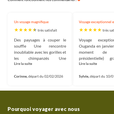
sauvage à proximité d'Entebbe et de Kampala, parfait
pour ceux qui recherchent la paix, l'air frais et l'évasion
dans une région d'une grande beauté naturelle.
Un voyage magnifique
Voyage exceptionnel 
très satisfait
très sat
Des paysages à couper le
Voyage excepti
souffle Une rencontre
Ouganda en janvier
inoubliable avec les gorilles et
moment de l’é
les chimpanzés Une
présidentielle) 
Lire la suite
Lire la suite
organisation parfaite = Un
conseils 
voyage magnifique
professionnalisme d
Corinne,
départ du 02/02/2026
de Terres d’Aventure
Sylvie,
départ du 10/
grâce à John, no
guide/chauffeur fr
de Sun Africa qu
guidés mais aussi éc
son pays, son hist
Pourquoi voyager avec nous
coutumes. C