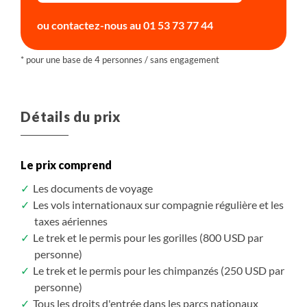
partagera ses connaissances sur chaque espèce
en lodge
La recherche des gorilles peut durer 2 heures ou plus
rencontrée.
ou contactez-nous au
01 53 73 77 44
! Une fois les gorilles localisés, votre groupe reste un
Petit-déjeuner, Déjeuner, Diner
maximum d'une heure avec eux, pour une
4X4 , entre 4h et 4h30
expérience pleine d'humilité et d'émotion.
Safari en véhicule
Plus de détails
Détails du prix
Le prix comprend
Les documents de voyage
Les vols internationaux sur compagnie régulière et les
taxes aériennes
Le trek et le permis pour les gorilles (800 USD par
personne)
Le trek et le permis pour les chimpanzés (250 USD par
personne)
Tous les droits d'entrée dans les parcs nationaux