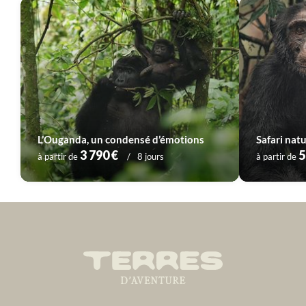
L’Ouganda, un condensé d’émotions
Safari na
3 790 €
5
à partir de
8 jours
à partir de