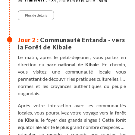
4X4 , entre 0h10 et 0h15 , 5km
douce d’Afrique (près de 70000 km²).
Plus de détails
Première nuit sur l'équateur !
Communauté Entanda - vers
la Forêt de Kibale
Le matin, après le petit-déjeuner, vous partez en
direction du
parc national de Kibale
. En chemin,
vous visitez une communauté locale vous
permettant de découvrir les pratiques culturelles, les
normes et les croyances authentiques du peuple
ougandais.
Après votre interaction avec les communautés
locales, vous poursuivez votre voyage vers la
forêt
de Kibale
, le foyer des grands singes ! Cette forêt
équatoriale abrite le plus grand nombre d'espèces de
primates au monde, y compris nos cousins, les