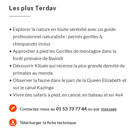
immersives avec les communautés vivant en harmonie
Les plus Terdav
avec la forêt. Puis, cap sur le parc national Queen
Elizabeth : un haut lieu de la biodiversité où des safaris
terrestres et fluviaux vous permettront d’observer
Explorer la nature en toute sérénité avec un guide
éléphants, lions, buffles, hippopotames et une multitude
professionnel naturaliste : permis gorilles &
d’oiseaux.
chimpanzés inclus
Le point culminant du voyage se trouve dans la forêt
Approcher à pied les Gorilles de montagne dans la
impénétrable de Bwindi. Ce sanctuaire abrite près de la
forêt primaire de Bwindi
moitié des derniers gorilles de montagne de la planète.
Découvrir Kibale qui recense la plus grande densité de
Accompagné de guides expérimentés, vous partirez à
primates au monde
leur recherche pour une rencontre rare et profondément
Observer la faune dans le parc de la Queen Elizabeth et
émouvante avec ces géants menacés.
sur le canal Kazinga
Un voyage entre nature, aventure et culture, à la
Vivre des safaris à pied, en canoé, en bateau et en 4x4
découverte d’un joyau de l’Afrique de l’Est.
01 53 73 77 44
Contactez-nous au
ou par
message
Télécharger la fiche technique