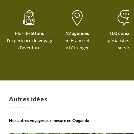
magnifique accue
biodiversité extraor
ne subit pas (en
surfréquentati
Plus de
50 ans
12 agences
100 conseil
ougandais sont sou
d'expérience du voyage
spécialistes à
très accueillants. L
d'aventure
à l'étranger
service
prévues par Terres 
ont plus que co
attentes. La renco
les chimpanzés et la
Katwe le gorille d
de la forêt de
resteront un s
Autres idées
incomparable !
Nos autres voyages sur mesure en Ouganda