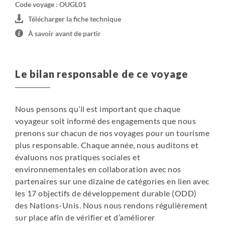
Bwindi : Votre lodge est l'un des deux seuls lodges situés
Code voyage : OUGL01
dans le parc national. IL bénéficie d'une position unique
Télécharger la fiche technique
à côté de la forêt tropicale et également au milieu de la
À savoir avant de partir
région du lac de cratère, ce qui en fait la base idéale pour
explorer cette magnifique région. Rapprochez vous de la
nature, profitez du grand air, rencontrez la communauté
Le bilan responsable de ce voyage
ou ralentissez simplement et détendez vous dans cet
endroit réparateur.
Avec seulement huit cottages élégants, il offre intimité et
Nous pensons qu’il est important que chaque
sérénité, dans un jardin naturel et sauvage. Vous aurez
voyageur soit informé des engagements que nous
peut-être l'impression d'être les seuls à être présents.
prenons sur chacun de nos voyages pour un tourisme
Les propriétaires sont toujours disponibles pour vous
plus responsable. Chaque année, nous auditons et
aider. Accueil personnalisé et chaleureux.
évaluons nos pratiques sociales et
Les vues sur les forets sont exceptionnelles. Le lodge est
environnementales en collaboration avec nos
proche du point où vous commencerez votre expédition
partenaires sur une dizaine de catégories en lien avec
de traque des gorilles.
les 17 objectifs de développement durable (ODD)
Huit chalets, tous autonomes (salle de bains privative) à
des Nations-Unis. Nous nous rendons régulièrement
l'élégance simple avec des matériaux locaux.
sur place afin de vérifier et d’améliorer
Tous les bénéfices générés sont réinvestis dans la