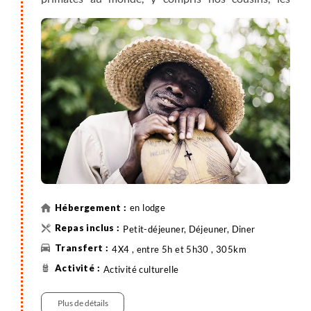
chimpanzés. Actuellement, on estime qu'il reste
environ 4 950 chimpanzés à l’état sauvage en
Ouganda, ce qui fait de cette forêt le meilleur endroit
pour observer les chimpanzés en Afrique ! Vous
traversez des paysages pittoresques de campagnes
verdoyantes.
Les paysages seront très diversifiés sur la route,
riches en bananiers, lacs de cratère et collines vertes,
vous arriverez dans la région de Kibale. En chemin
vous apercevez peut-être les
« montagnes de la lune
» les Monts Rwenzori
qui culminent à 5109 mètres
avec le
mont Margherita
, troisième sommet
en lodge
d’Afrique après le Kilimandjaro et le Mont Kenya.
Petit-déjeuner, Déjeuner, Diner
4X4 , entre 5h et 5h30 , 305km
Activité culturelle
Plus de détails