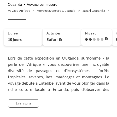
Ouganda
Voyage sur mesure
Voyage Afrique
Voyage aventure Ouganda
Safari Ouganda
Le 
Durée
Activités
Niveau
10 jours
Safari
Lors de cette expédition en Ouganda, surnommé « la
perle de l’Afrique », vous découvrirez une incroyable
diversité de paysages et d’écosystèmes : forêts
tropicales, savanes, lacs, marécages et montagnes. Le
voyage débute à Entebbe, avant de vous plonger dans la
riche culture locale à Entanda, puis d’observer des
espèces d’oiseaux uniques dans les marécages de
Mabamba.
Lire la suite
Vous explorerez ensuite le parc national de Kibale,
célèbre pour ses chimpanzés et ses rencontres