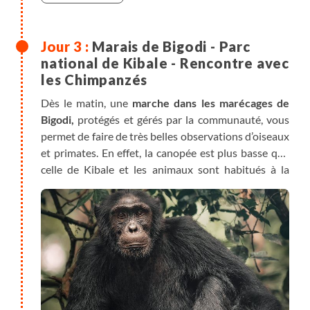
Marais de Bigodi - Parc
national de Kibale - Rencontre avec
les Chimpanzés
Dès le matin, une
marche dans les marécages de
Bigodi,
protégés et gérés par la communauté, vous
permet de faire de très belles observations d’oiseaux
et primates. En effet, la canopée est plus basse que
celle de Kibale et les animaux sont habitués à la
présence humaine, ce qui rend de belles
opportunités d’observation et de photos des
touracos géants
par exemple ou du Colobe bai…Il
est en effet courant d’observer 3 ou 4 espèces
différentes de primates au cours de votre
promenade.
L'après-midi, début de votre excursion à