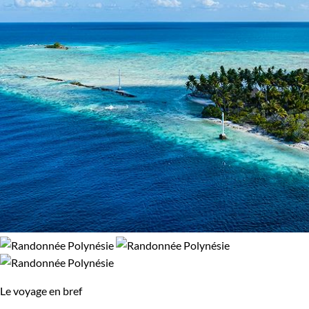
relief façonné par l’activité volcanique des îles offre au
randonneur un incroyable terrain de jeu : cascades, vallées
verdoyantes, forêt tropicale, ... Une faune variée et une flore
luxuriante y ont élu domicile.
Les îles de l’archipel de la Société ne sont pas en reste côté
randonnée, et offrent une multitude d’itinéraires : sur les
sommets qui culminent jusqu’à 2000m, dans les vallées
verdoyantes, le long des côtes ponctuées de criques... Les
panoramas sont époustouflants et c’est d’en haut que vous
apprécierez le plus la vue sur
les atolls à fleur d’eau
. Extraits 
Moorea, Bora Bora, Raiatera, Tahiti…
Laissez Terres d’Aventure vous faire découvrir autrement les
merveilles de la Polynésie !
Guide de voyage Polynésie
Le voyage en bref