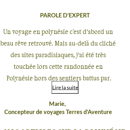
PAROLE D'EXPERT
Un voyage en polynésie c'est d’abord un
beau rêve retrouvé. Mais au-delà du cliché
des sites paradisiaques, j’ai été très
touchée lors cette randonnée en
Polynésie hors des sentiers battus par
Lire la suite
cette nature vierge et cette végétation
sauvage. Quelques nuits passées dans des
Marie,
Concepteur de voyages Terres d'Aventure
pensions tenues par des habitants
permettent aussi d’aller à la rencontre