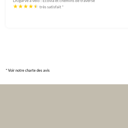
L’Algarve à vélo : Ecovia et chemins de traverse
très satisfait
*
* Voir notre charte des avis