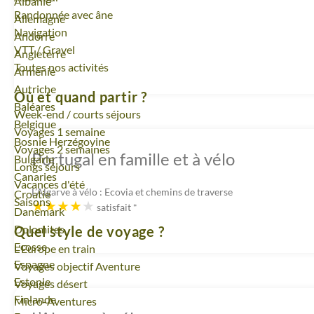
Voyage
Albanie
Randonnée avec âne
Voyage
Allemagne
Navigation
Voyage
Andorre
VTT / Gravel
Voyage
Angleterre
Toutes nos activités
Voyage
Arménie
Voyage
Autriche
Où et quand partir ?
Voyage
Baléares
Week-end / courts séjours
Voyage
Belgique
Voyages 1 semaine
Voyage
Bosnie Herzégovine
Voyages 2 semaines
Portugal en famille et à vélo
Voyage
Bulgarie
Longs séjours
Voyage
Canaries
Vacances d'été
L’Algarve à vélo : Ecovia et chemins de traverse
Voyage
Croatie
Saisons
satisfait
*
Voyage
Danemark
Voyage
Dolomites
Quel style de voyage ?
Voyage
Ecosse
L'Europe en train
Voyage
Espagne
Voyages objectif Aventure
Voyage
Estonie
Voyages désert
Voyage
Finlande
Micro-Aventures