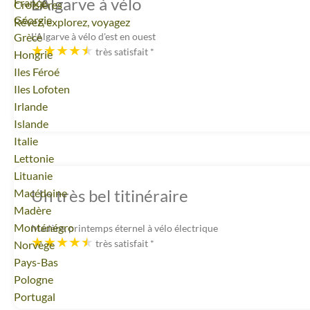
L’Algarve à vélo
Voyage
France
Croisières
Voyage
Géorgie
Rêvez, explorez, voyagez
Voyage
Grèce
L'Algarve à vélo d'est en ouest
très satisfait
*
Voyage
Hongrie
Voyage
Iles Féroé
Voyage
Iles Lofoten
Voyage
Irlande
Voyage
Islande
Voyage
Italie
Voyage
Lettonie
Voyage
Lituanie
Un très bel titinéraire
Voyage
Macédoine
Voyage
Madère
Voyage
Monténégro
Madère, printemps éternel à vélo électrique
très satisfait
*
Voyage
Norvège
Voyage
Pays-Bas
Voyage
Pologne
Voyage
Portugal