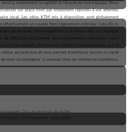
service, notamment la rapidité et l’écoute de notre équipe. Nous
proposés sur place n’ont pas totalement répondu à vos attentes.
aire local. Les vélos KTM mis à disposition sont globalement
t effectivement un couple (Nm) légèrement inférieur. Cela dit, ils
 peu de dénivelé. Notre logisticien a d’ailleurs déjà accompagné
trer de difficulté particulière. Nous comprenons néanmoins votre
s aurions bien entendu cherché une solution immédiatement, que ce
 retour est précieux et nous permet d’améliorer encore la clarté
 de vous accompagner à nouveau dans de meilleures conditions.
s organisés. On a eu le temps de visiter.
fortables ! On reprendra cette petite