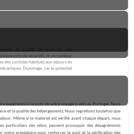
gements de qualité. En revanche, une
équipements de sécurité), et un meilleur
s des cyclistes habitués aux séjours en
 mécaniques. Dommage, car le potentiel
tre expérience à la suite de votre voyage à vélo au Portugal. Nous
raire et la qualité des hébergements. Nous regrettons toutefois que
éjour. Même si le matériel est vérifié avant chaque départ, nous
ges particuliers des vélos, peuvent provoquer des désagréments
c notre prestataire pour renforcer le suivi et la vérification des