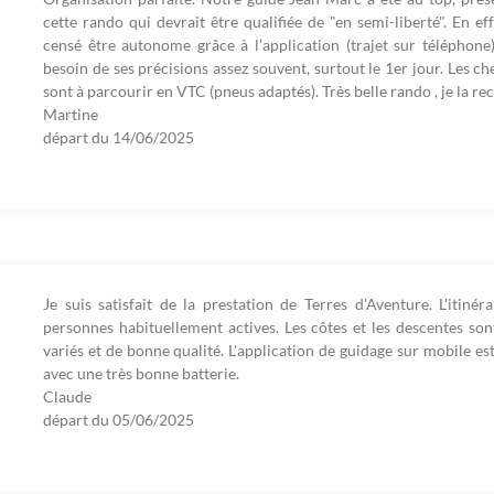
cette rando qui devrait être qualifiée de "en semi-liberté". En e
censé être autonome grâce à l’application (trajet sur téléphon
besoin de ses précisions assez souvent, surtout le 1er jour. Les ch
sont à parcourir en VTC (pneus adaptés). Très belle rando , je la 
Martine
départ du
14/06/2025
Je suis satisfait de la prestation de Terres d'Aventure. L'itiné
personnes habituellement actives. Les côtes et les descentes son
variés et de bonne qualité. L'application de guidage sur mobile es
avec une très bonne batterie.
Claude
départ du
05/06/2025