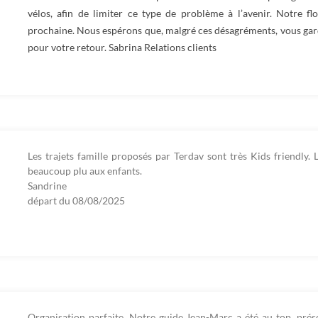
vélos, afin de limiter ce type de problème à l’avenir. Notre f
prochaine. Nous espérons que, malgré ces désagréments, vous gar
pour votre retour. Sabrina Relations clients
Les trajets famille proposés par Terdav sont très Kids friendly
beaucoup plu aux enfants.
Sandrine
départ du
08/08/2025
Organisation parfaite. Notre guide Jean-Marc a été au top, prés