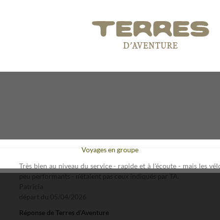
Voyages en groupe
Très bien au niveau du service - rapide et à l'écoute - mais les vé
peu performants - n'étaient pas ceux indiqués par TA.
Patricia
départ du
05/04/2026
Réponse de Terres d'Aventure