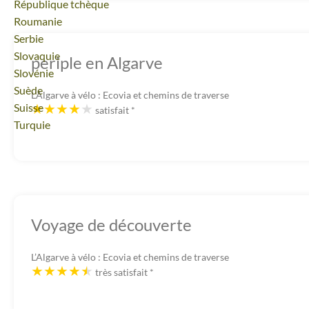
Voyage
République tchèque
Voyage
Roumanie
Voyage
Serbie
Voyage
Slovaquie
periple en Algarve
Voyage
Slovénie
Voyage
Suède
L’Algarve à vélo : Ecovia et chemins de traverse
Voyage
Suisse
satisfait
*
Voyage
Turquie
Voyage de découverte
L’Algarve à vélo : Ecovia et chemins de traverse
très satisfait
*