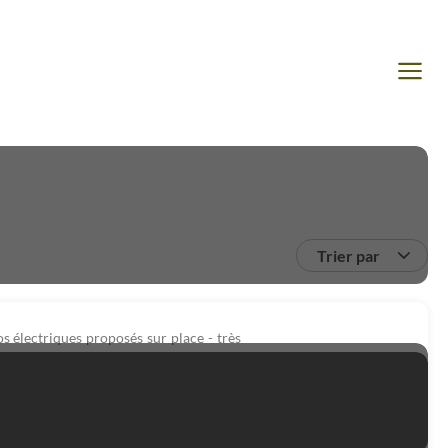
Trier par
los électriques proposés sur place - très