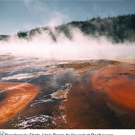
Âge des enfants
d'Amérique.
Les 6/9 ans
Les 14/16 ans
Confort
Bivouac, sous tente
Standard
Supérieur
Haut de gamme
Environnement
Forêts, collines, rivières et lacs
Montagne