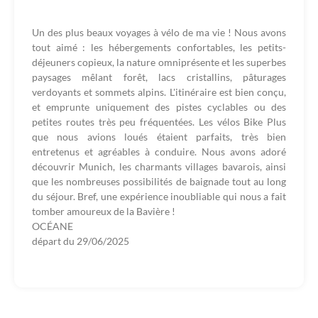
Un des plus beaux voyages à vélo de ma vie ! Nous avons
tout aimé : les hébergements confortables, les petits-
déjeuners copieux, la nature omniprésente et les superbes
paysages mêlant forêt, lacs cristallins, pâturages
verdoyants et sommets alpins. L'itinéraire est bien conçu,
et emprunte uniquement des pistes cyclables ou des
petites routes très peu fréquentées. Les vélos Bike Plus
que nous avions loués étaient parfaits, très bien
entretenus et agréables à conduire. Nous avons adoré
découvrir Munich, les charmants villages bavarois, ainsi
que les nombreuses possibilités de baignade tout au long
du séjour. Bref, une expérience inoubliable qui nous a fait
tomber amoureux de la Bavière !
OCÉANE
départ du
29/06/2025