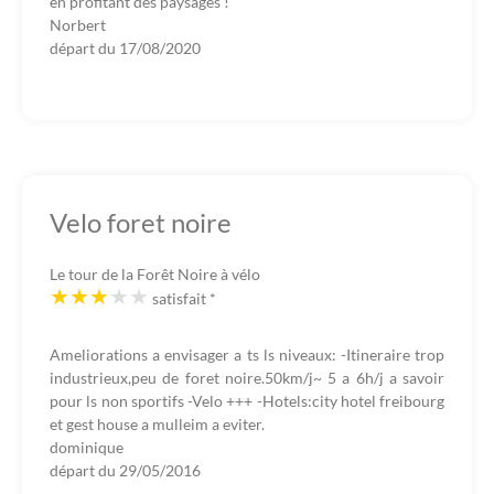
en profitant des paysages !
Norbert
départ du
17/08/2020
Velo foret noire
Le tour de la Forêt Noire à vélo
satisfait
*
Ameliorations a envisager a ts ls niveaux: -Itineraire trop
industrieux,peu de foret noire.50km/j~ 5 a 6h/j a savoir
pour ls non sportifs -Velo +++ -Hotels:city hotel freibourg
et gest house a mulleim a eviter.
dominique
départ du
29/05/2016