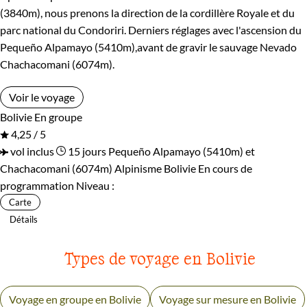
l’ascension du Huayna Potosí nécessite de posséder quelques
(3840m), nous prenons la direction de la cordillère Royale et du
bases des techniques de l’alpinisme si on veut avoir la chance
parc national du Condoriri. Derniers réglages avec l'ascension du
Pequeño Alpamayo (5410m),avant de gravir le sauvage Nevado
de fouler le sommet.
Chachacomani (6074m).
Guide de voyage Bolivie
Voir le voyage
Bolivie
En groupe
4,25 / 5
vol inclus
15 jours
Pequeño Alpamayo (5410m) et
Chachacomani (6074m)
Alpinisme Bolivie
En cours de
programmation
Niveau :
Carte
Détails
Types de voyage en Bolivie
Voyage en groupe en Bolivie
Voyage sur mesure en Bolivie