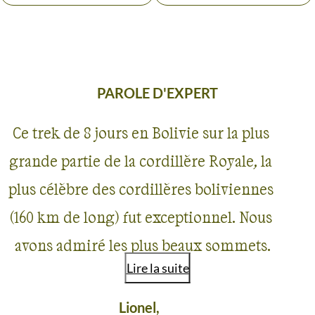
PAROLE D'EXPERT
Ce trek de 8 jours en Bolivie sur la plus
grande partie de la cordillère Royale, la
plus célèbre des cordillères boliviennes
(160 km de long) fut exceptionnel. Nous
avons admiré les plus beaux sommets
Lire la suite
boliviens dépassant les 6000m d’altitude
(Cerro Condoriri, Pequeño Alpamayo,
Lionel,