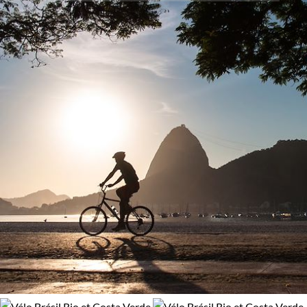
enrichie par des rencontres impromptues avec les
Activité
83% de satisfaction
(
12 avis
)
communautés locales. Randonner au Brésil, c'est allier au
voyage physique, un voyage spirituel, une plongée dans
Découverte
Randonnée
l'âme mystique d'un pays aux charmes inépuisables.
Vélo
Guide de voyage Rio et Costa Verde
Âge des enfants
Les 6/9 ans
Les 14/16 ans
Itinérance
Itinérant
Semi-itinérant
Environnement