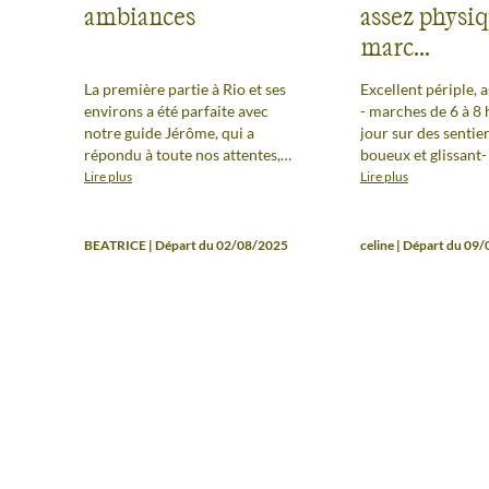
ambiances
assez physiq
marc...
La première partie à Rio et ses
Excellent périple, 
environs a été parfaite avec
- marches de 6 à 8 
notre guide Jérôme, qui a
jour sur des sentie
répondu à toute nos attentes,
boueux et glissant-
tant au niveau de l’organisation,
vraie impression d
Lire plus
Lire plus
de la cohésion de groupe, des
depaysement, tant 
randonnées et des explications.
montagne que de la
Une premiere semaine de rêve !!
rencontres chez l h
BEATRICE | Départ du 02/08/2025
celine | Départ du 09
La deuxième semaine, à Salvador
nourriture succulen
de Bahia a été tres pénible,
bonne organisation.
principalement dû à un guide qui
impression de bou
n’était pas à la hauteur et nous a
garantie!
gâché cette partie du séjour.
D’autre part, ce voyage étant
nouveau au catalogue, nous
avons essuyé les plâtres sur
l’ensemble ce voyage…