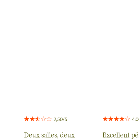
AVIS VOYAGEURS À RIO ET
COSTA VERDE
Des retours authentiques pour vous aider à choisir en
toute transparence.
Voir tous les avis
Deux salles, deux
Excellent pé