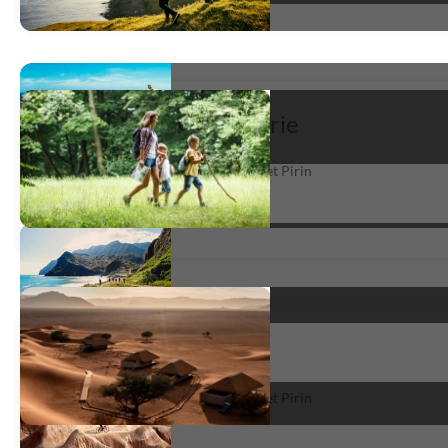
L'essentiel de la Bulgarie
Panorama bulgare, entre Rhodopes et Pirin
satisfait
*
Top la Bulgarie
Panorama bulgare, entre Rhodopes et Pirin
très satisfait
*