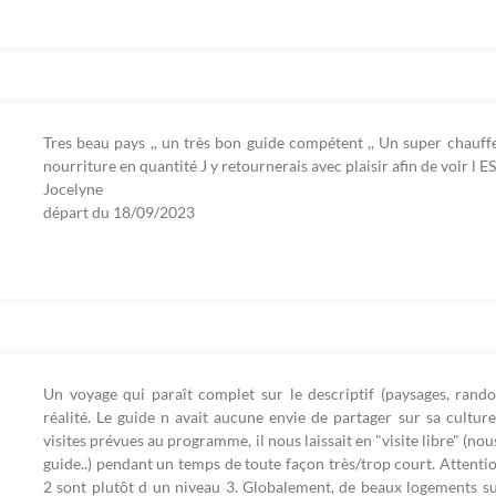
Tres beau pays ,, un très bon guide compétent ,, Un super chauf
nourriture en quantité J y retournerais avec plaisir afin de voir l E
Jocelyne
départ du
18/09/2023
Un voyage qui paraît complet sur le descriptif (paysages, rando
réalité. Le guide n avait aucune envie de partager sur sa cultur
visites prévues au programme, il nous laissait en "visite libre" (n
guide..) pendant un temps de toute façon très/trop court. Attent
2 sont plutôt d un niveau 3. Globalement, de beaux logements s