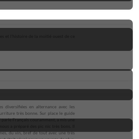
 et l'histoire de la moitié ouest de ce
es diversifiées en alternance avec les
rriture très bonne. Sur place le guide
 il parle Français couramment, a mis une
nous a préparé des pic nic très bons. Il
nes, du vin, bref de tout avec une très