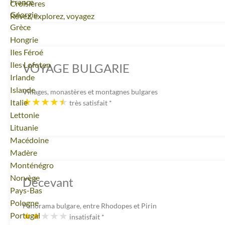
Voyage
France
Croisières
Voyage
Géorgie
Rêvez, explorez, voyagez
Voyage
Grèce
Voyage
Hongrie
Voyage
Iles Féroé
Voyage
Iles Lofoten
VOYAGE BULGARIE
Voyage
Irlande
Voyage
Islande
Villages, monastères et montagnes bulgares
Voyage
Italie
très satisfait
*
Voyage
Lettonie
Voyage
Lituanie
Voyage
Macédoine
Voyage
Madère
Voyage
Monténégro
Voyage
Norvège
Décevant
Voyage
Pays-Bas
Voyage
Pologne
Panorama bulgare, entre Rhodopes et Pirin
Voyage
Portugal
insatisfait
*