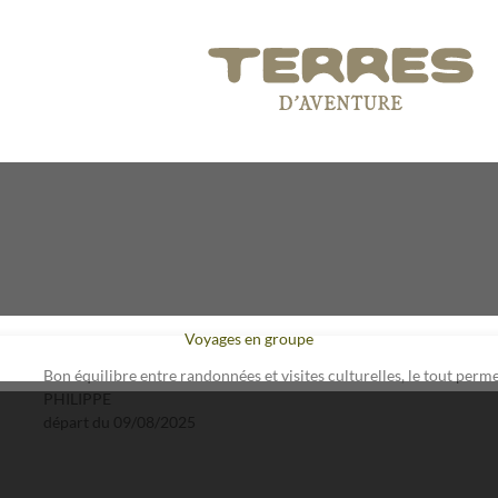
Voyages en groupe
Bon équilibre entre randonnées et visites culturelles, le tout per
PHILIPPE
départ du
09/08/2025