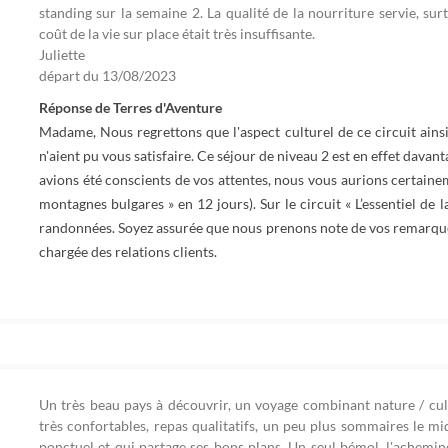
standing sur la semaine 2. La qualité de la nourriture servie, su
coût de la vie sur place était très insuffisante.
Juliette
départ du
13/08/2023
Réponse de Terres d'Aventure
Madame, Nous regrettons que l'aspect culturel de ce circuit ains
n'aient pu vous satisfaire. Ce séjour de niveau 2 est en effet davant
avions été conscients de vos attentes, nous vous aurions certaine
montagnes bulgares » en 12 jours). Sur le circuit « L’essentiel de 
randonnées. Soyez assurée que nous prenons note de vos remarqu
chargée des relations clients.
Un très beau pays à découvrir, un voyage combinant nature / cul
très confortables, repas qualitatifs, un peu plus sommaires le mi
ponctuel et qui partage ses bons plans. Un seul bémol, l'achem