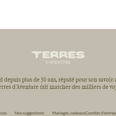
 depuis plus de 50 ans, réputé pour son savoir-
rres d'Aventure fait marcher des milliers de v
ions
Nos suggestions
Mariages, cadeaux
Comités d'entrep