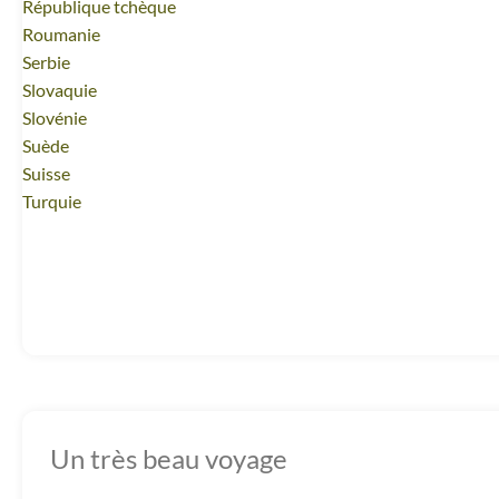
Voyage
République tchèque
Voyage
Roumanie
Voyage
Serbie
Voyage
Slovaquie
Voyage
Slovénie
Voyage
Suède
Voyage
Suisse
Voyage
Turquie
Un très beau voyage