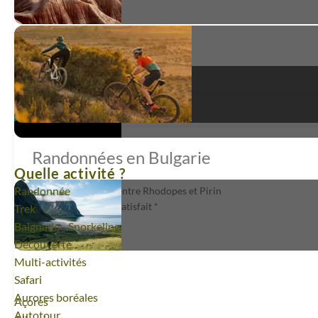
Randonnées en Bulgarie
Quelle activité ?
Randonnée
Panorama bulgare, entre Rhodopes et Pirin
très satisfait
*
Trek
Baignade - Snorkeling
Découverte
Multi-activités
Safari
Aurores boréales
Voyage
Açores
Autotour