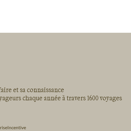
faire et sa connaissance
oyageurs chaque année à travers 1600 voyages
rise
Incentive