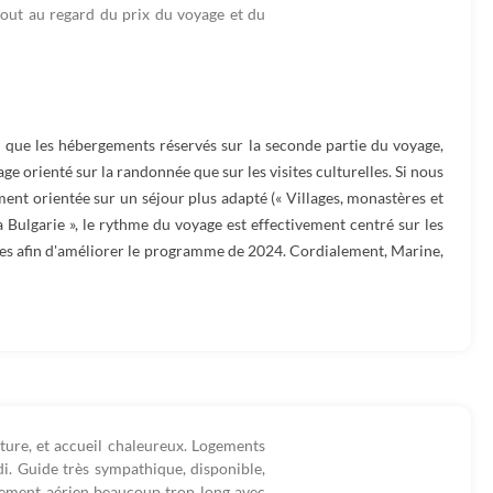
rtout au regard du prix du voyage et du
i que les hébergements réservés sur la seconde partie du voyage,
age orienté sur la randonnée que sur les visites culturelles. Si nous
ment orientée sur un séjour plus adapté (« Villages, monastères et
la Bulgarie », le rythme du voyage est effectivement centré sur les
es afin d'améliorer le programme de 2024. Cordialement, Marine,
ture, et accueil chaleureux. Logements
di. Guide très sympathique, disponible,
inement aérien beaucoup trop long avec