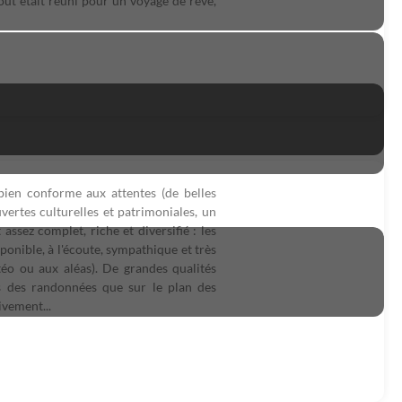
out était réuni pour un voyage de rêve,
ien conforme aux attentes (de belles
rtes culturelles et patrimoniales, un
ssez complet, riche et diversifié : les
onible, à l'écoute, sympathique et très
éo ou aux aléas). De grandes qualités
s des randonnées que sur le plan des
ivement...