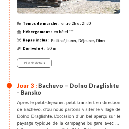
entre 2h et 2h30
en hôtel ***
Petit-déjeuner, Déjeuner, Diner
50 m
250 m
Randonnée
Minibus , entre 3h30 et 4h
Plus de détails
Bachevo – Dolno Draglishte
- Bansko
Après le petit-déjeuner, petit transfert en direction
de Bachevo, d'où nous partons visiter le village de
Dolno Draglishte. L'occasion d'un bel aperçu sur le
paysage typique de la campagne bulgare avec de