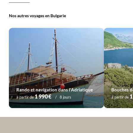
Nos autres voyages en Bulgarie
Rando et navigation dans l'Adriatique
Bouches de
1 990 €
1
à partir de
8 jours
à partir de