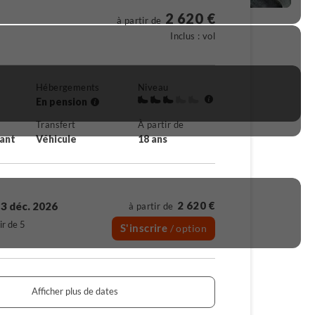
2 620 €
à partir de
Inclus : vol
Hébergements
Niveau
En pension
Transfert
À partir de
rant
Véhicule
18 ans
2 620 €
3 déc. 2026
à partir de
ir de 5
S'inscrire
/ option
Afficher plus de dates