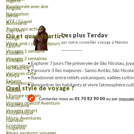
Voyage
Algérie
Randonnée avec âne
Voyage
Angola
Navigation
Voyage
Bénin
VTT / Gravel
Voyage
Botswana
Toutes nos activités
Voyage
Cap-Vert
Les plus Terdav
Où et quand partir ?
Voyage
Congo
par notre conseiller voyage à Nantes
Week-end / courts séjours
Voyage
Egypte
Voyages 1 semaine
Voyage
Eswatini
Voyages 2 semaines
Voyage
Ethiopie
Explorer 7 jours l’île préservée de São Nicolau, joy
Longs séjours
Voyage
Ile Maurice
Parcourir 3 îles majeures : Santo Antão, São Nicol
Vacances d'été
Voyage
Kenya
Randonner entre reliefs volcaniques, vallées culti
Saisons
Voyage
Madagascar
Rencontrer les habitants et vivre l’atmosphère cul
Quel style de voyage ?
Voyage
Malawi
L'Europe en train
Voyage
Maroc
01 70 82 90 00
Contactez-nous au
ou par
messag
Voyages objectif Aventure
Voyage
Mauritanie
Voyages désert
Voyage
Mozambique
Micro-Aventures
Voyage
Namibie
Croisières
Voyage
Ouganda
Rêvez, explorez, voyagez