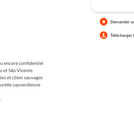
Demander une
Télécharger 
au encore confidentiel
au et São Vicente
vées et côtes sauvages
turelle capverdienne
e