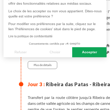
offrir des fonctionnalités relatives aux médias sociaux.
Le choix de les accepter ou non vous appartient. Dites-nous
Bateau (1h de traversée) pour Porto Novo, sur l'
quelle est votre préférence ?
Patas. Randonnée à la découverte des paysages
cultures, lames basaltiques et villages d'agric
Pour modifier vos préférences par la suite, cliquez sur le
Chã de Morte. Nuit chez l'habitant (ou à certaine
lien 'Préférences de cookies' situé dans le pied de page.
Lire la politique de confidentialité
Consentements certifiés par
entre 4h et 4h30
Refuser
Choisir
Accepter
Petit-déjeuner, Déjeuner, Diner
Randonnée
490 m
Axeptio consent
Plateforme de Gestion du Consentement : Personnalisez vos
Plus de détails
Notre plateforme vous permet d'adapter et de gérer vos paramè
Ribeira das Patas - Ribeir
Transfert par la route côtière jusqu'à Ribeira d
dans cette vallée agricole où les champs de cann
perdre de vue l'océan, le sentier serpente entre