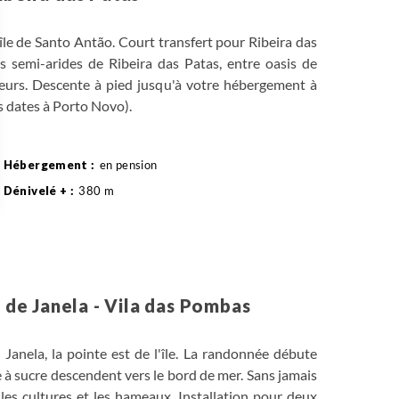
île de Santo Antão. Court transfert pour Ribeira das
 semi-arides de Ribeira das Patas, entre oasis de
ulteurs. Descente à pied jusqu'à votre hébergement à
s dates à Porto Novo).
en pension
380 m
Véhicule , entre 0h30 et 1h
 Options
tres de confidentialité, en garantissant la conformité avec les
a de Janela - Vila das Pombas
e Janela, la pointe est de l'île. La randonnée débute
e à sucre descendent vers le bord de mer. Sans jamais
 les cultures et les hameaux. Installation pour deux