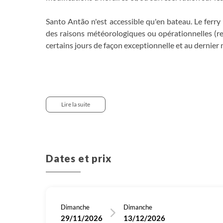
Santo Antão n'est accessible qu'en bateau. Le ferry
des raisons météorologiques ou opérationnelles (ret
certains jours de façon exceptionnelle et au dernie
São Nicolau est accessible en avion. En cas de probl
(environ 4h). Les retards, modifications et annul
d'adapter au mieux les programmes si tel est le cas. 
Lire la suite
Voyage en sens inverse à certaines dates:
Jour 1 : Arrivée à Praia et nuit à Praia
Jour 2 : Vol pour Sao Nicolau, nuit à Ribeira Brava
Jour 3 : Morro Alto - Vila de Ribeira Brava
Dates et prix
Jour 4 : Cachaço e Fanja - Vila de Ribeira Brava
Jour 5 : Covoada e Ribeira Funda - Vila de Ribeira B
Jour 6 : Tour Monte Gordo - Tarrafal
Jour 7 : Fragata e Carbeirinho - Tarrafal
Dimanche
Dimanche
Jour 8 : Plage de Baixo de Rotcha- Tarrafal
29/11/2026
13/12/2026