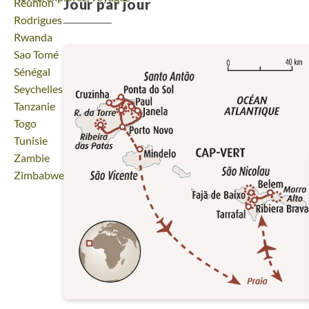
Jour par jour
Voyage
Réunion
Voyage
Rodrigues
Voyage
Rwanda
Voyage
Sao Tomé
Voyage
Sénégal
Voyage
Seychelles
Voyage
Tanzanie
Voyage
Togo
Voyage
Tunisie
Voyage
Zambie
Voyage
Zimbabwe