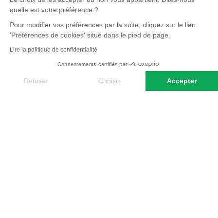
quelle est votre préférence ?
Pour modifier vos préférences par la suite, cliquez sur le lien
'Préférences de cookies' situé dans le pied de page.
Lire la politique de confidentialité
Consentements certifiés par
Refuser
Choisir
Accepter
PAROLE D'EXPERT
Axeptio consent
Plateforme de Gestion du Consentement : Personnalisez vos O
Ce combiné Chili - Bolivie vous offrira un
Notre plateforme vous permet d'adapter et de gérer vos paramètr
panorama extraordinaire de paysages
incroyablement variés. Des salars parmi
les plus grands du monde, des lagunes
colorées, des volcans culminant entre
Lire la suite
5000 et 6000 mètres. Par moment,