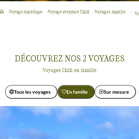
Voyage Amérique
Voyage aventure Chili
Voyages famille
Vo
DÉCOUVREZ NOS
2
VOYAGES
Voyages Chili en famille
Tous les voyages
En famille
Sur mesure
Activité
Autotour
Découverte
Voyages en famille
Chili