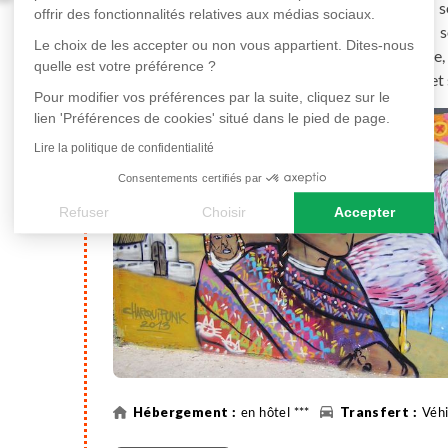
escarpées couvertes de maisons colorées et ses
offrir des fonctionnalités relatives aux médias sociaux.
mondial de l'UNESCO, elle est connue pour son
Le choix de les accepter ou non vous appartient. Dites-nous
nombreux artistes de rue. Cette ville bohème,
quelle est votre préférence ?
d'attirer des visiteurs pour son charme unique e
Pour modifier vos préférences par la suite, cliquez sur le
lien 'Préférences de cookies' situé dans le pied de page.
Lire la politique de confidentialité
Consentements certifiés par
Refuser
Choisir
Accepter
Axeptio consent
Plateforme de Gestion du Consentement : Personnalisez vos
Notre plateforme vous permet d'adapter et de gérer vos paramè
en hôtel ***
Véhi