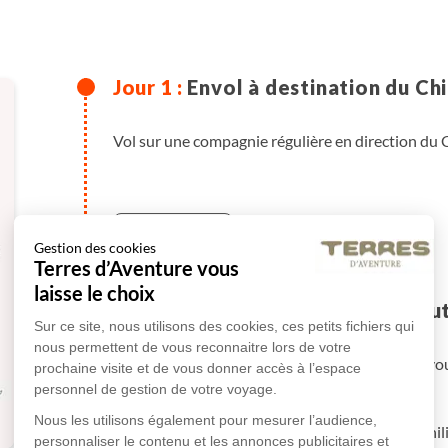
Envol à destination du Chi
Vol sur une compagnie régulière en direction du C
Plus de détails
Gestion des cookies
Terres d’Aventure vous
laisse le choix
Arrivée à Santiago et rou
Sur ce site, nous utilisons des cookies, ces petits fichiers qui
nous permettent de vous reconnaitre lors de votre
Arrivée à Santiago de Chile, un véhicule privé vo
prochaine visite et de vous donner accès à l’espace
Valparaiso jusqu'à votre hôtel.
personnel de gestion de votre voyage.
Nous les utilisons également pour mesurer l’audience,
Valparaíso, située sur la côte centrale du Chil
personnaliser le contenu et les annonces publicitaires et