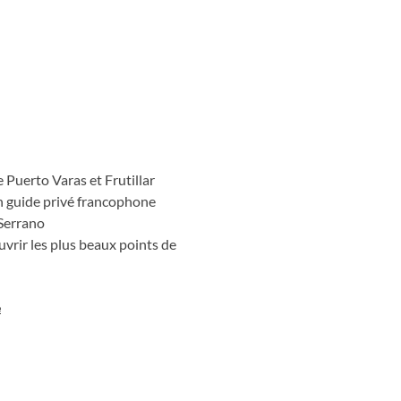
e
e Puerto Varas et Frutillar
n guide privé francophone
 Serrano
uvrir les plus beaux points de
e