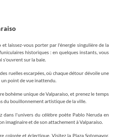
araiso
 et laissez-vous porter par l'énergie singulière de la
funiculaires historiques : en quelques instants, vous
 s'ouvrent sur la baie.
é des ruelles escarpées, où chaque détour dévoile une
 un point de vue inattendu.
ère bohème unique de Valparaíso, et prenez le temps
s du bouillonnement artistique de la ville.
ez dans l'univers du célèbre poète Pablo Neruda en
 son imaginaire et de son attachement à Valparaíso.
e colorée et éclectique. Visitez la Plaza Sotomayor,