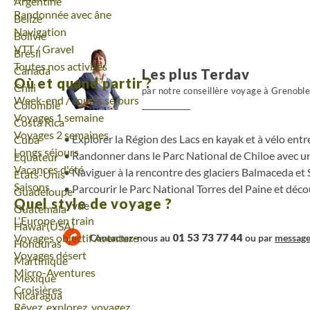
Voyage
Argentine
Randonnée avec âne
Voyage
Belize
Navigation
Voyage
Bolivie
VTT / Gravel
Voyage
Brésil
Toutes nos activités
Voyage
Canada
Les plus Terdav
Où et quand partir ?
Voyage
Chili
par notre conseillère voyage à Grenobl
Week-end / courts séjours
Voyage
Colombie
Voyages 1 semaine
Voyage
Costa Rica
Voyages 2 semaines
Explorer la Région des Lacs en kayak et à vélo entr
Voyage
Cuba
Longs séjours
Randonner dans le Parc National de Chiloe avec u
Voyage
Equateur
Vacances d'été
Naviguer à la rencontre des glaciers Balmaceda et
Voyage
Etats-Unis
Saisons
Parcourir le Parc National Torres del Paine et déco
Voyage
Guadeloupe
Quel style de voyage ?
vue
Voyage
Guatemala
L'Europe en train
Voyage
Hawaï (USA)
Voyages objectif Aventure
01 53 73 77 44
Contactez-nous au
ou par
messag
Voyage
Honduras
Voyages désert
Voyage
Martinique
Micro-Aventures
Voyage
Mexique
Croisières
Voyage
Nicaragua
Rêvez, explorez, voyagez