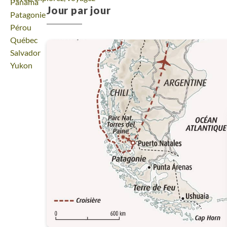
Voyage
Panama
Jour par jour
Voyage
Patagonie
Voyage
Pérou
Voyage
Québec
Voyage
Salvador
Voyage
Yukon