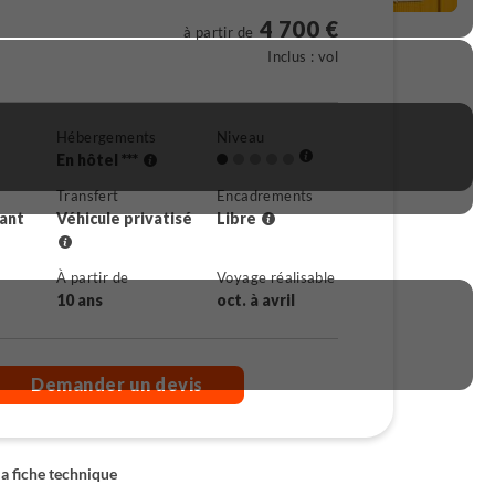
4 700 €
à partir de
Inclus : vol
Hébergements
Niveau
En hôtel ***
Transfert
Encadrements
rant
Véhicule privatisé
Libre
À partir de
Voyage réalisable
10 ans
oct. à avril
Demander un devis
la fiche technique