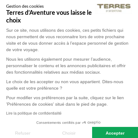
pointent leur nez, à perte de vue. Nous
Gestion des cookies
Terres d’Aventure vous laisse le
Des retours authentiques pour vous aider à choisir en
foulons la campagne chinoise avec ses
choix
toute transparence.
panoramas karstiques, toile de fond
Sur ce site, nous utilisons des cookies, ces petits fichiers qui
nous permettent de vous reconnaitre lors de votre prochaine
Voir tous les avis
d’une balade en radeau de bambous sur la
visite et de vous donner accès à l’espace personnel de gestion
de votre voyage.
rivière Li. Sans oublier le coup de pédale
Nous les utilisons également pour mesurer l’audience,
personnaliser le contenu et les annonces publicitaires et offrir
au bord du Yulong à travers
des fonctionnalités relatives aux médias sociaux.
pamplemoussiers et autres cultures.
Le choix de les accepter ou non vous appartient. Dites-nous
Magnifique
Voyage en C
quelle est votre préférence ?
Enfin, notre randonnée en Chine se
dépaysement assuré
incroyable
Pour modifier vos préférences par la suite, cliquez sur le lien
termine avec la visite de Shanghai. Le
'Préférences de cookies' situé dans le pied de page.
Lire la politique de confidentialité
Bund et le quartier du Pudong, construits
Je cherchais du dépaysement j ai
Nous tenons à félic
été servie ! Circuit très bien
guide Shanshan po
Consentements certifiés par
avec des gratte-ciel fantaisistes et haut
conçu pour découvrir la Chine,
prestation de très 
Refuser
Choisir
Accepter
très varié et riche (patrimoine,
culture intéressant