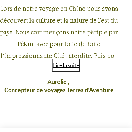
Lors de notre voyage en Chine nous avons
découvert la culture et la nature de l’est du
pays. Nous commençons notre périple par
Pékin, avec pour toile de fond
l’impressionnante Cité interdite. Puis nos
Lire la suite
pas nous mènent sur l’une des 7
merveilles du monde, longue de 6000 km
Aurelie ,
Concepteur de voyages Terres d'Aventure
: la Grande Muraille. C’est une sensation
étrange que de fouler le sol des soldats
chinois. Puis place à la nature, avec les
pains de sucre de la région de Guilin qui
AVIS VOYAGEURS EN CHINE