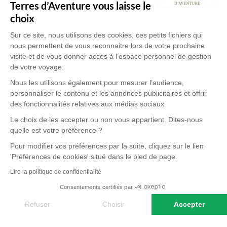
Terres d’Aventure vous laisse le
choix
Sur ce site, nous utilisons des cookies, ces petits fichiers qui
nous permettent de vous reconnaitre lors de votre prochaine
visite et de vous donner accès à l’espace personnel de gestion
de votre voyage.
Nous les utilisons également pour mesurer l’audience,
personnaliser le contenu et les annonces publicitaires et offrir
des fonctionnalités relatives aux médias sociaux.
Le choix de les accepter ou non vous appartient. Dites-nous
quelle est votre préférence ?
Pour modifier vos préférences par la suite, cliquez sur le lien
'Préférences de cookies' situé dans le pied de page.
PAROLE D'EXPERT
Lire la politique de confidentialité
Consentements certifiés par
La première chose qui vient à l’esprit
Refuser
Choisir
Accepter
lorsque l’on parle de la Corée du Sud, c’est
Axeptio consent