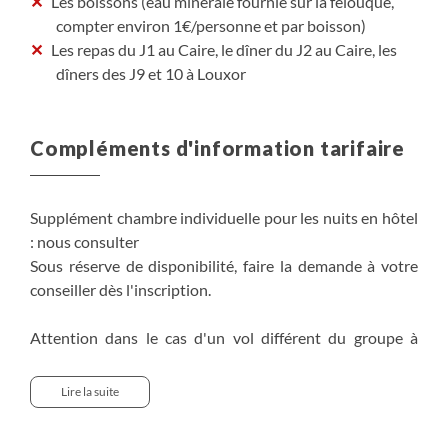
Les boissons (eau minérale fournie sur la felouque,
compter environ 1€/personne et par boisson)
Les repas du J1 au Caire, le dîner du J2 au Caire, les
dîners des J9 et 10 à Louxor
Compléments d'information tarifaire
Supplément chambre individuelle pour les nuits en hôtel
: nous consulter
Sous réserve de disponibilité, faire la demande à votre
conseiller dès l'inscription.
Attention dans le cas d'un vol différent du groupe à
l'aller et/ou au retour, le transfert aéroport/hôtel ou vice
versa n'est pas inclus (si vous le souhaitez il vous sera
Lire la suite
alors facturé, consultez nos conseillers).