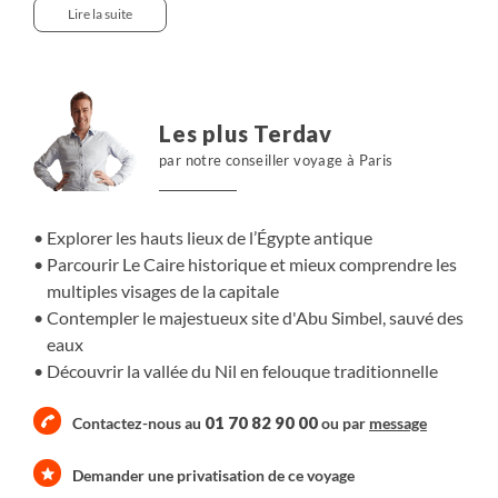
égyptien et les sites historiques de la communauté
Lire la suite
copte.
Puis changement de cap et direction Assouan
"l'africaine" et Abu Simbel à la découverte de la Nubie et
d'Abu Simbel. Nous remontons ensuite sur Assouan et
Les plus Terdav
poursuivons notre découverte de l'Egypte lors d'une
par notre conseiller voyage à Paris
descente du Nil à bord des felouques, embarcations
traditionnelles spécialement aménagées pour la nuit.
Notre accompagnateur nous fait partager ses
Explorer les hauts lieux de l’Égypte antique
connaissances, entre visite et navigation. Un programme
Parcourir Le Caire historique et mieux comprendre les
complet !
multiples visages de la capitale
Contempler le majestueux site d'Abu Simbel, sauvé des
eaux
Découvrir la vallée du Nil en felouque traditionnelle
01 70 82 90 00
Contactez-nous au
ou par
message
Demander une privatisation de ce voyage