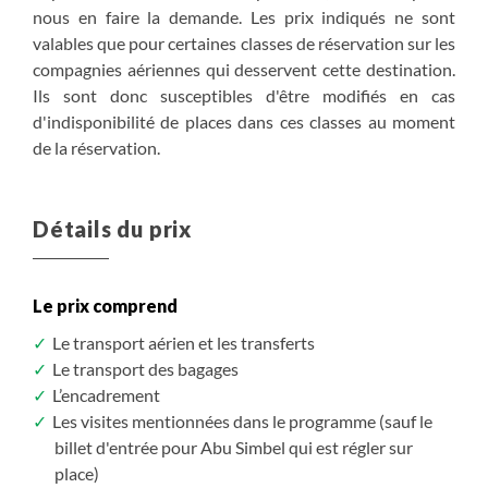
nous en faire la demande. Les prix indiqués ne sont
disponibilité (guide egyptologue - 30€ d’honoraires
2 990 €
2 990 €
valables que pour certaines classes de réservation sur les
pour tout le groupe).
/ pers
/ pers
compagnies aériennes qui desservent cette destination.
S'inscrire
S'inscrire
/ option
/ option
Ils sont donc susceptibles d'être modifiés en cas
d'indisponibilité de places dans ces classes au moment
de la réservation.
Détails du prix
Le prix comprend
Le transport aérien et les transferts
Le transport des bagages
L’encadrement
Les visites mentionnées dans le programme (sauf le
billet d'entrée pour Abu Simbel qui est régler sur
place)