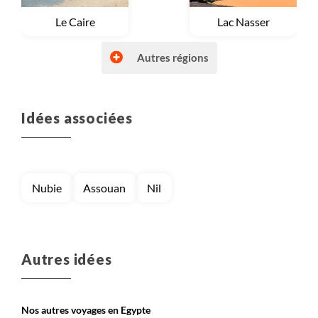
Voyage
Le Caire
Voyage
Lac Nasser
Autres régions
Idées associées
Voyage
Mer Rouge
Voyage
Vallée du Nil et Louxor
Nubie
Assouan
Nil
Autres idées
Nos autres voyages en Egypte