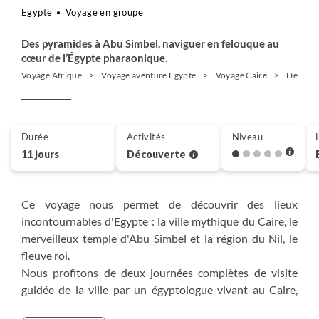
Egypte
Voyage en groupe
Des pyramides à Abu Simbel, naviguer en felouque au
cœur de l’Égypte pharaonique.
Voyage Afrique
Voyage aventure Egypte
Voyage Caire
Découve
Durée
Activités
Niveau
11 jours
Découverte
Ce voyage nous permet de découvrir des lieux
incontournables d'Egypte : la ville mythique du Caire, le
merveilleux temple d'Abu Simbel et la région du Nil, le
fleuve roi.
Nous profitons de deux journées complètes de visite
guidée de la ville par un égyptologue vivant au Caire,
comprenant les pyramides de Gizeh, le Grand musée