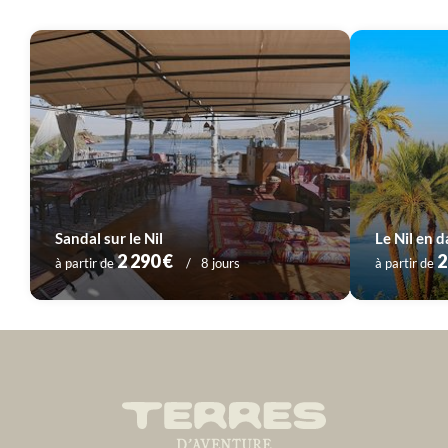
Sandal sur le Nil
Le Nil en 
2 290 €
2
à partir de
8 jours
à partir de