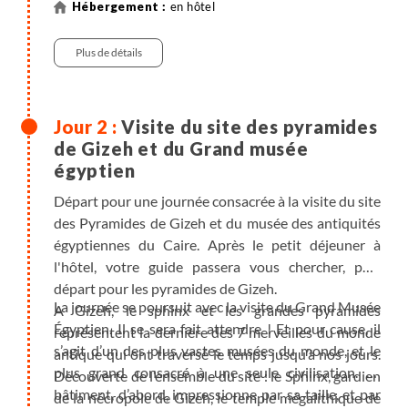
en hôtel
Plus de détails
Visite du site des pyramides
de Gizeh et du Grand musée
égyptien
Départ pour une journée consacrée à la visite du site
des Pyramides de Gizeh et du musée des antiquités
égyptiennes du Caire. Après le petit déjeuner à
l'hôtel, votre guide passera vous chercher, puis
départ pour les pyramides de Gizeh.
La journée se poursuit avec la visite du Grand Musée
A Gizeh, le sphinx et les grandes pyramides
Égyptien. Il se sera fait attendre ! Et pour cause, il
représentent la dernière des 7 merveilles du monde
s’agit d’un des plus vastes musées du monde, et le
antique qui ont traversé le temps jusqu’à nos jours.
plus grand consacré à une seule civilisation. Le
Découverte de l’ensemble du site : le Sphinx, gardien
bâtiment, d’abord, impressionne par sa taille, et par
de la nécropole de Gizeh, le temple mégalithique de