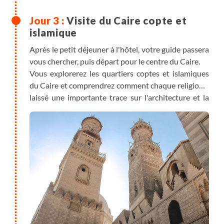
Visite du Caire copte et
islamique
Après le petit déjeuner à l'hôtel, votre guide passera
vous chercher, puis départ pour le centre du Caire.
Vous explorerez les quartiers coptes et islamiques
du Caire et comprendrez comment chaque religion a
laissé une importante trace sur l'architecture et la
société de cette capitale.
Vous partirez à la rencontre des sites historiques de
la communauté copte, qui représente aujourd’hui 15
des 70 millions d’Egyptiens. Immersion dans le
quartier copte avec la visite des églises Al Moallaqa
(dédiée à la Vierge Marie et ancien siège du
patriarcat copte), Saint-Serge (dédiée aux soldats
martyres, Sergius et Dachus au IVe siècle) ainsi que
celles de Sainte-Barbara et de Bacchus suivies de la
visite de la synagogue de Ben Ezra construite sur un