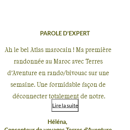
PAROLE D'EXPERT
Ah le bel Atlas marocain ! Ma première
randonnée au Maroc avec Terres
d’Aventure en rando/bivouac sur une
semaine. Une formidable façon de
déconnecter totalement de notre
Lire la suite
quotidien à seulement 2h30 de vol. Pour
moi, ce fut une très belle immersion au
Héléna,
Concepteur de voyages Terres d'Aventure