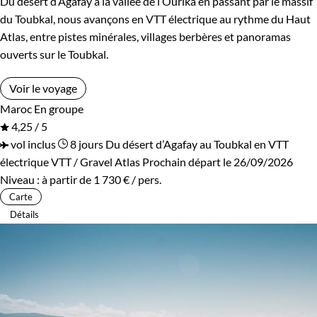
Du désert d’Agafay à la vallée de l’Ourika en passant par le massif
du Toubkal, nous avançons en VTT électrique au rythme du Haut
Atlas, entre pistes minérales, villages berbères et panoramas
ouverts sur le Toubkal.
Voir le voyage
Maroc
En groupe
4,25 / 5
vol inclus
8 jours
Du désert d’Agafay au Toubkal en VTT
électrique
VTT / Gravel Atlas
Prochain départ le 26/09/2026
Niveau :
à partir de
1 730 €
/ pers.
Carte
Détails