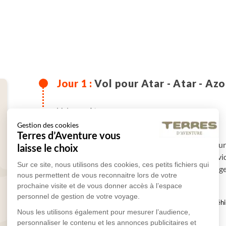
Vol pour Atar - Atar - Az
Vol pour Atar.
Gestion des cookies
-
Terres d’Aventure vous
Accueil à l'aéroport par votre guide en fin de jou
laisse le choix
fut autrefois le siège de la capitale des Almoravid
Sur ce site, nous utilisons des cookies, ces petits fichiers qui
milieu de 20 000 palmiers. Installation à l'auberge
nous permettent de vous reconnaitre lors de votre
prochaine visite et de vous donner accès à l’espace
personnel de gestion de votre voyage.
en auberge
Véhi
Nous les utilisons également pour mesurer l’audience,
personnaliser le contenu et les annonces publicitaires et