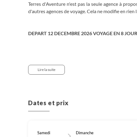
Terres d'Aventure n'est pas la seule agence à prop
d'autres agences de voyage. Cela ne modifie en rien l
DEPART 12 DECEMBRE 2026 VOYAGE EN 8 JOUR
JOUR 1 : Vol pour Nouakchott
Vol pour Nouakchott (via Casablanca). Accueil à l'aéro
Nuit en hôtel.
Transfert : 30 minutes.
Lire la suite
JOUR 2 - Nouakchott - découverte du marché d'Ata
Transfert : 7 heures.
Dates et prix
JOUR 3 : Azougui - Choum puis Zouerate avec le tra
JOUR 4 : Visite de la mine de Zouerate puis train du
JOUR 5 : Les monolithes de Ben Amira et Aïcha
JOUR 6 : Ben Amira
Samedi
Dimanche
JOUR 7 : De Ben Amira à Choum par le train - Ching