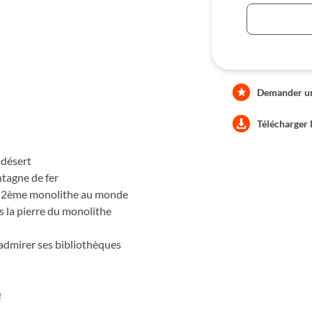
à des dunes, Chinguetti.
Demander une
Télécharger 
 désert
ntagne de fer
, 2ème monolithe au monde
s la pierre du monolithe
 admirer ses bibliothèques
e