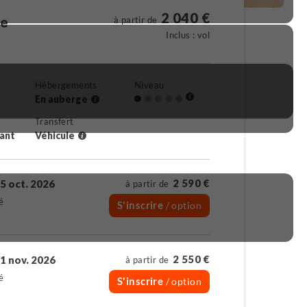
2 040 €
ie
à partir de
Inclus : vol
Hébergements
Niveau
En auberge
Transfert
rant
Véhicule
2 590 €
5 oct. 2026
à partir de
é
S'inscrire
/ option
2 550 €
1 nov. 2026
à partir de
é
S'inscrire
/ option