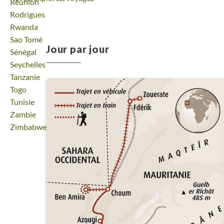
Voyage
Réunion
Voyage
Rodrigues
Voyage
Rwanda
Voyage
Sao Tomé
Jour par jour
Voyage
Sénégal
Voyage
Seychelles
Voyage
Tanzanie
Voyage
Togo
Voyage
Tunisie
Voyage
Zambie
Voyage
Zimbabwe