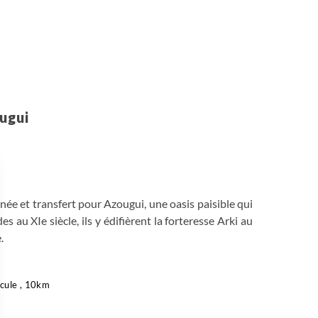
ougui
rnée et transfert pour Azougui, une oasis paisible qui
es au XIe siècle, ils y édifièrent la forteresse Arki au
.
cule , 10km