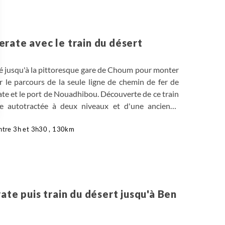
rate avec le train du désert
isé jusqu'à la pittoresque gare de Choum pour monter
 le parcours de la seule ligne de chemin de fer de
ate et le port de Nouadhibou. Découverte de ce train
re autotractée à deux niveaux et d'une ancienne
te première traversée au cœur du Sahara mauritanien
 Options
rivée en fin d'après-midi à Zouerate, une ville minière
ntre 3h et 3h30 , 130km
on à l'hôtel et dîner.
tres de confidentialité, en garantissant la conformité avec les
ate puis train du désert jusqu'à Ben