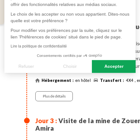
Plus de détails
offrir des fonctionnalités relatives aux médias sociaux.
Le choix de les accepter ou non vous appartient. Dites-nous
quelle est votre préférence ?
Azougui - Choum puis Zoue
Pour modifier vos préférences par la suite, cliquez sur le
lien 'Préférences de cookies' situé dans le pied de page.
Le matin, transfert en 4x4 ou en minibus climat
Lire la politique de confidentialité
à bord du train du désert. Choum se trouve sur
Consentements certifiés par
Mauritanie, qui achemine le minerai entre Zouer
constitué d'un wagon-couchette, d'une voitu
Refuser
Choisir
Accepter
locomotive. Déjeuner à bord en profitant de cet
Axeptio consent
Plateforme de Gestion du Consentement : Personnalisez vos
en direction de Zouerate (env. 4-5h de trajet). Ar
en hôtel
4X4 , e
construite au pied de la montagne de fer. Installati
Notre plateforme vous permet d'adapter et de gérer vos paramè
Plus de détails
Visite de la mine de Zouer
Amira