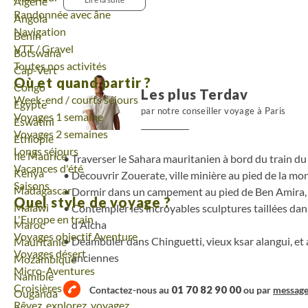
Voyage
Algérie
plus saharien de l'Adrar avec sa palmeraie associée 
Randonnée avec âne
Voyage
Angola
Navigation
Voyage
Bénin
VTT / Gravel
Voyage
Botswana
Toutes nos activités
Voyage
Cap-Vert
Où et quand partir ?
Voyage
Congo
Les plus Terdav
Week-end / courts séjours
Voyage
Egypte
par notre conseiller voyage à Paris
Voyages 1 semaine
Voyage
Eswatini
Voyages 2 semaines
Voyage
Ethiopie
Longs séjours
Voyage
Ile Maurice
Traverser le Sahara mauritanien à bord du train du
Vacances d'été
Voyage
Kenya
Découvrir Zouerate, ville minière au pied de la mo
Saisons
Voyage
Madagascar
Dormir dans un campement au pied de Ben Amira
Quel style de voyage ?
Voyage
Malawi
Contempler les incroyables sculptures taillées dan
L'Europe en train
d'Aïcha
Voyage
Maroc
Voyages objectif Aventure
Déambuler dans Chinguetti, vieux ksar alangui, et
Voyage
Mauritanie
Voyages désert
anciennes
Voyage
Mozambique
Micro-Aventures
Voyage
Namibie
Croisières
01 70 82 90 00
Contactez-nous au
ou par
messag
Voyage
Ouganda
Rêvez, explorez, voyagez