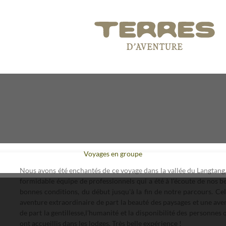
Voyages en groupe
Nous avons été enchantés de ce voyage dans la vallée du Langtang
formidable équipe de professionnels qui a été à l'écoute de nos
bonnes conditions, du début jusqu'à la fin de notre parcours. Cel
aventure extraordinaire de part la beauté des paysages et une av
de part la gentillesse,l'humanité et la disponibilité des personnes
ont accueillis dans les lodges. Très belle expérience !