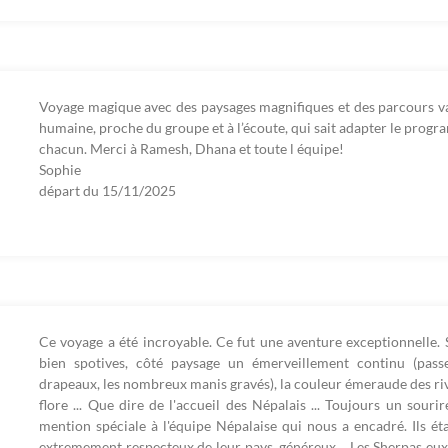
Voyage magique avec des paysages magnifiques et des parcours va
humaine, proche du groupe et à l’écoute, qui sait adapter le progra
chacun. Merci à Ramesh, Dhana et toute l équipe!
Sophie
départ du
15/11/2025
Ce voyage a été incroyable. Ce fut une aventure exceptionnelle. 
bien spotives, côté paysage un émerveillement continu (pass
drapeaux, les nombreux manis gravés), la couleur émeraude des riviè
flore ... Que dire de l'accueil des Népalais ... Toujours un sourir
mention spéciale à l'équipe Népalaise qui nous a encadré. Ils éta
extremement respecteux de leur pays, généreux .. Les Sherpas eux a