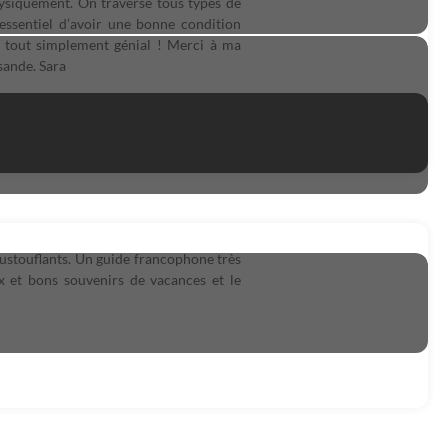
hysiquement. On traverse tous types de
 essentiel d’avoir une bonne condition
t tout simplement génial ! Merci à ma
sande. Sara
ustouflants. Un guide francophone très
 et bons souvenirs de vacances et le