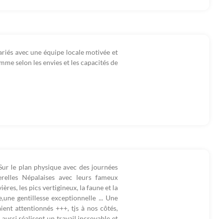
riés avec une équipe locale motivée et
mme selon les envies et les capacités de
Sur le plan physique avec des journées
erelles Népalaises avec leurs fameux
res, les pics vertigineux, la faune et la
e,une gentillesse exceptionnelle ... Une
ient attentionnés +++, tjs à nos côtés,
ussi réalisent un travail incroyable et