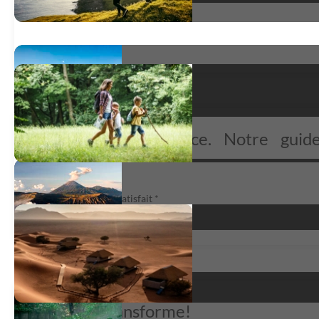
Très belle expérience. Notre guid
Asim ...
très satisfait
*
Le Népal transforme!