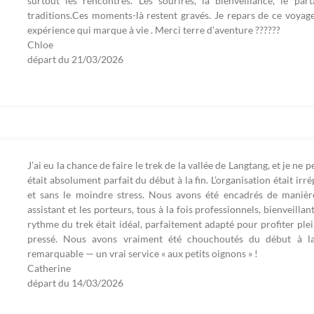
surtout les rencontres. Les sourires, la bienveillance, le par
traditions.Ces moments-là restent gravés. Je repars de ce voyag
expérience qui marque à vie . Merci terre d’aventure ??????
Chloe
départ du
21/03/2026
J’ai eu la chance de faire le trek de la vallée de Langtang, et je 
était absolument parfait du début à la fin. L’organisation était irré
et sans le moindre stress. Nous avons été encadrés de manière
assistant et les porteurs, tous à la fois professionnels, bienveillan
rythme du trek était idéal, parfaitement adapté pour profiter pl
pressé. Nous avons vraiment été chouchoutés du début à la 
remarquable — un vrai service « aux petits oignons » !
Catherine
départ du
14/03/2026