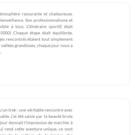
tmosphère rassurante et chaleureuse.
bienveillance. Son professionnalisme et
le à tous. L’itinéraire sportif, était
5000) Chaque étape était équilibrée,
ges rencontrés étaient tout simplement
 vallées grandioses, chaque jour nous a
.
’un trek : une véritable rencontre avec
ble. j’ai été saisie par la beauté brute
 jour donnait l’impression de marcher à
qui rend cette aventure unique, ce sont