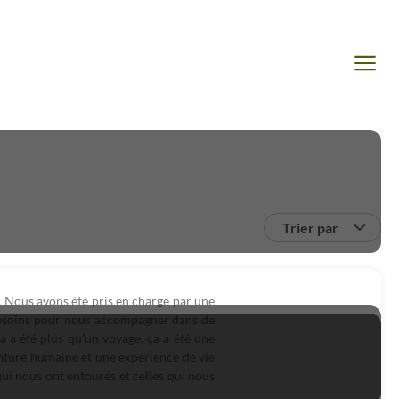
Trier par
. Nous avons été pris en charge par une
 besoins pour nous accompagner dans de
a a été plus qu'un voyage, ça a été une
enture humaine et une expérience de vie
 qui nous ont entourés et celles qui nous