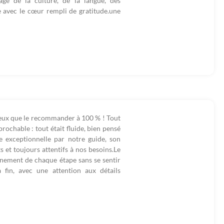
tage de la culture, de la langue, des
e avec le cœur rempli de gratitude.une
ne peux que le recommander à 100 % ! Tout
prochable : tout était fluide, bien pensé
 exceptionnelle par notre guide, son
ts et toujours attentifs à nos besoins.Le
einement de chaque étape sans se sentir
fin, avec une attention aux détails