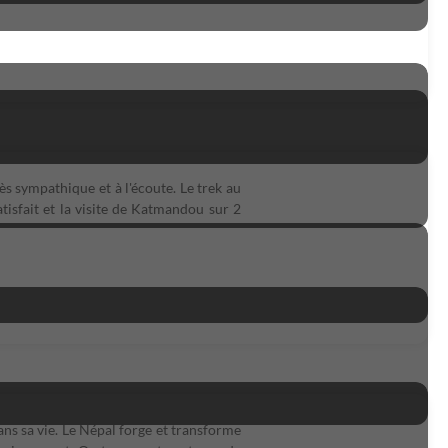
ès sympathique et à l'écoute. Le trek au
tisfait et la visite de Katmandou sur 2
ns sa vie. Le Népal forge et transforme