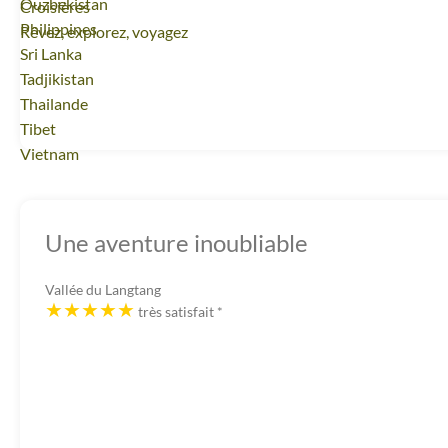
Voyage
Ouzbekistan
Croisières
Voyage
Philippines
Rêvez, explorez, voyagez
Voyage
Sri Lanka
Voyage
Tadjikistan
Voyage
Thailande
Voyage
Tibet
Voyage
Vietnam
Une aventure inoubliable
Vallée du Langtang
très satisfait
*