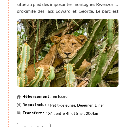
situé au pied des imposantes montagnes Rwenzori, à
proximité des lacs Edward et George. Le parc est
recouvert de vastes plaines de savane qui offrent
une
abondance d'observations animalières
, telles
que des éléphants qui barrissent lorsque vous vous
approchez trop près, un léopard paresseux se
prélasse au soleil, une grande quantité de gazelles et
d’antilopes sauvages, ainsi que des
lions, des
buffles, des hippopotames
et bien d'autres encore…
en lodge
Petit-déjeuner, Déjeuner, Diner
4X4 , entre 4h et 5h5 , 200km