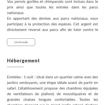
Vos permis gorilles et chimpanzés sont inclues dans le
prix ainsi que toutes les entrées dans les parcs
nationaux.
En apportant des devises aux parcs nationaux, vous
participez à la protection des espèces. Cet argent est
directement reversé aux parcs afin de luter contre le
braconnage, former des patrouilles et rangers
professionnels, développer l'écotourisme permettant
Lire la suite
des retombées directes sur les villages environnants.
Hébergement
Entebbe : 1 nuit : situé dans un quartier calme avec des
jardins verdoyants, une étape idéale avant de partir en
safari. L'établissement propose des chambres équipées
de ventilateurs de plafond, de moustiquaires et de
grandes chaises longues confortables. Toutes les
chambres donnent sur le grand jardin arboré d'arbres