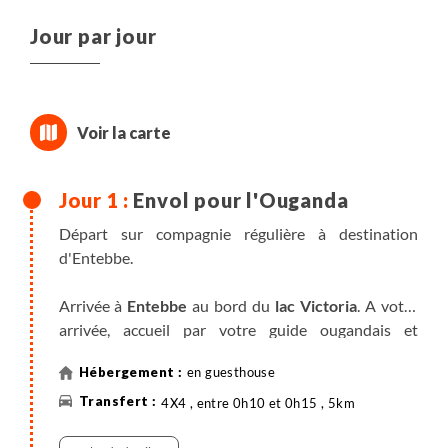
Jour par jour
Envol pour l'Ouganda
Départ sur compagnie régulière à destination
d'Entebbe.
Arrivée à
Entebbe
au bord du
lac Victoria
. A votre
arrivée, accueil par votre guide ougandais et
installation en guesthouse confortable pour une
en guesthouse
nuit. Superbe végétation équatoriale et déjà les
touracos des bananiers
se font entendre… Le lac
4X4 , entre 0h10 et 0h15 , 5km
Victoria est une véritable mer intérieure, est le plus