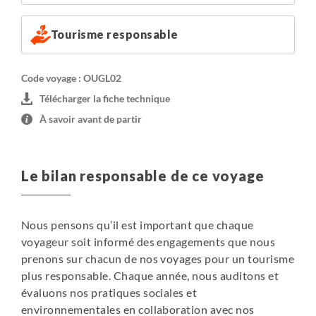
bien aménagés sur des plateformes surélevées avec salle
de bains privative, moustiquaires et terrasses privées.
Tourisme responsable
Les hébergements supplémentaires comprennent des
tentes dotées de lits confortables et une salle de bains
commune. Vous pourrez commencer la journée par un
Code voyage : OUGL02
délicieux petit-déjeuner sur place. Les installations et
Télécharger la fiche technique
services comprennent un restaurant, un bar et un feu de
À savoir avant de partir
camp.
Lac Mburo : 1 nuit : lodge doté de grandes tentes situées
Le bilan responsable de ce voyage
sur une colline en bordure du parc national du lac
Mburo. Le camp propose des tentes confortablement
meublées qui disposent toutes d'un balcon privé offrant
Nous pensons qu’il est important que chaque
une vue sur le parc national du lac Mburo. Pendant votre
voyageur soit informé des engagements que nous
séjour, vous pourrez déguster des potjiekos africains
prenons sur chacun de nos voyages pour un tourisme
cuits au feu de bois et vous détendre en prenant un verre
plus responsable. Chaque année, nous auditons et
au bar.
évaluons nos pratiques sociales et
environnementales en collaboration avec nos