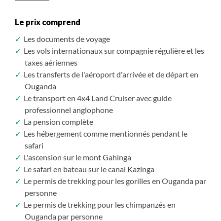
Dans les zones humides où les figuiers sauvages
la brume" de l'Ouganda.
sont en fruits, les papillons sont très nombreux.
Le prix comprend
Kibale abrite de nombreux éléphants de forêt et
Possibilité de faire le trek dans la forêt de Bwindi en
Les documents de voyage
céphalophes.
fonction des permis disponibles le jour de la réservation
Les vols internationaux sur compagnie régulière et les
taxes aériennes
Les Chimpanzés
très vifs et actifs se déplacent
Les transferts de l'aéroport d'arrivée et de départ en
beaucoup à la recherche de leur alimentation
Ouganda
préférée. À Kibale, nous trouvons des groupes d’une
Le transport en 4x4 Land Cruiser avec guide
cinquantaine d’individus qui se séparent selon
professionnel anglophone
l’abondance de nourriture pour se retrouver le soir
La pension complète
et dormir dans des nids à quelques trentaines de
Les hébergement comme mentionnés pendant le
mètres de hauteur.
safari
Votre guide pisteur vous fera découvrir les autres
L'ascension sur le mont Gahinga
espèces vivant dans la forêt, y compris les oiseaux, la
Le safari en bateau sur le canal Kazinga
flore et la faune. Bien sûr, les vedettes de l’aventure
Le permis de trekking pour les gorilles en Ouganda par
seront les chimpanzés, mais vous pourrez également
personne
rencontrer neuf autres espèces de primates, plus
Le permis de trekking pour les chimpanzés en
petites que leurs cousins gorilles, mais toutes aussi
Ouganda par personne
charmantes, intelligentes et expressives. Les familles