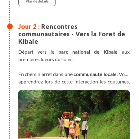
grand lac d’eau douce d’Afrique (près de 70000 km²).
Plus de détails
Première nuit sur l'équateur !
Rencontres
communautaires - Vers la Foret de
Kibale
Départ vers le
parc national de Kibale
aux
premières lueurs du soleil.
En chemin arrêt dans une
communauté locale
. Vous
apprendrez lors de cette interaction les coutumes,
traditions et croyances du peuple ougandais. Vous
serez invités à planter un arbre à la fin de votre
visite, symbole de protection de cet écosystème
remarquable en Ouganda.
Vous poursuivez votre itinéraire vers la forêt de
Kibale, le foyer des grands singes !
Cette forêt