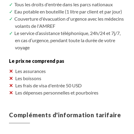
Tous les droits d'entrée dans les parcs nationaux
de chimpanzés peuvent parcourir de grandes
Eau potable en bouteille (1 litre par client et par jour)
distances, et la marche d’approche dans la forêt de
Couverture d'évacuation d'urgence avec les médecins
Kibale pour les retrouver sera remplie de
volants de l'AMREF
rencontres fascinantes et mémorables
Le service d’assistance téléphonique, 24h/24 et 7j/7,
Trekking avec les chimpanzés : 2 heures ou plus, en
en cas d’urgence, pendant toute la durée de votre
fonction de où se trouvent les chimpanzés.
voyage
Le prix ne comprend pas
Les assurances
Les boissons
Les frais de visa d'entrée 50 USD
Les dépenses personnelles et pourboires
Compléments d'information tarifaire