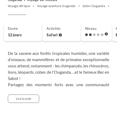
Voyage Afrique
Voyage aventure Ouganda
Safari Ouganda
Gor
Durée
Activités
Niveau
12 jours
Safari
De la savane aux forêts tropicales humides, une variété
d'oiseaux, de mammifères et de primates exceptionnelle
vous attend, notamment : les chimpanzés, les rhinocéros,
lions, léopards, cobes de l'Ouganda, ...et le fameux Bec en
Sabot !
Partagez des moments forts avec une communauté
locale pour en savoir plus sur le mode de vie des
populations qui vivent en harmonie avec la nature.
Lire la suite
L'observation des gorilles dans le parc national de
Mgahinga est un moment fort dont vous vous
souviendrez toujours. Le parc est l'un des deux derniers