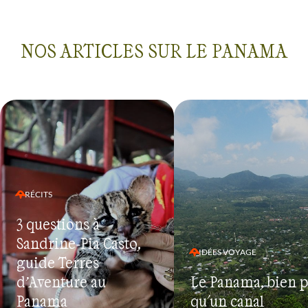
NOS ARTICLES SUR LE PANAMA
RÉCITS
3 questions à
Sandrine-Pia Casto,
IDÉES VOYAGE
guide Terres
d’Aventure au
Le Panama, bien p
Panama
qu'un canal