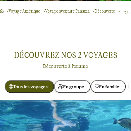
Voyage Amérique
Voyage aventure Panama
Découverte
Déc
DÉCOUVREZ NOS
2
VOYAGES
Découverte à Panama
Tous les voyages
En groupe
En famille
Activité
Baignade - Snorkeling
Découverte
Découverte
Panama