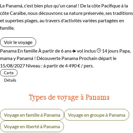
Ce voyage en famille au Panama sera l’occasion de côtoyer
Le Panamá, c'est bien plus qu'un canal ! De la côte Pacifique à la
une vie simple, au rythme lent, et peut-être de revenir à
côte Caraïbe, nous découvrons sa nature préservée, ses traditions
et superbes plages, au travers d'activités variées partagées en
l’essentiel.
famille.
Guide de voyage Panama
Voir le voyage
Panama
En famille
À partir de 6 ans
vol inclus
14 jours
Papa,
mama y Panamá !
Découverte Panama
Prochain départ le
15/08/2027
Niveau :
à partir de
4 490 €
/ pers.
Carte
Détails
Types de voyage à Panama
Voyage en famille à Panama
Voyage en groupe à Panama
Voyage en liberté à Panama