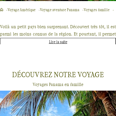
Voyage Amérique
Voyage aventure Panama
Voyages famille
Voilà un petit pays bien surprenant. Découvert très tôt, il est
parmi les moins connus de la région. Et pourtant, il permet
de découvrir toute une série de paysages en peu de temps,
Lire la suite
ainsi que
son impressionnant canal, qui fêtera son centenaire
en 2014
. Intrigués ? Embarquez pour un voyage en famille a
Panama.
De la visite de Panama Ciudad à la rencontre de
Indiens Gunas (Kunas)
, fidèles gardiens de leurs traditions et
DÉCOUVREZ NOTRE
VOYAGE
de leur territoire, vous découvrirez un pays et une culture
Voyages Panama en famille
attachants.
Comme nombreuses de ses voisines, Panama est pétrie
d’
influences indiennes et d’un héritage colonial espagnol
très marqué.
Voyages en famille
Panama