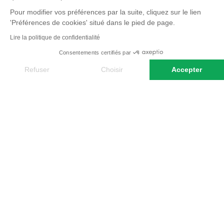
Pour modifier vos préférences par la suite, cliquez sur le lien
RÉCITS
'Préférences de cookies' situé dans le pied de page.
Lire la politique de confidentialité
3 questions à
Sandrine-Pia Casto,
Consentements certifiés par
IDÉES VOYAGE
guide Terres
Refuser
Choisir
Accepter
d’Aventure au
Le Panama, bien p
Axeptio consent
Plateforme de Gestion du Consentement : Personnalisez vos O
Panama
qu'un canal
Notre plateforme vous permet d'adapter et de gérer vos paramètr
Tous nos articles