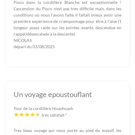
Pisco dans la cordillère Blanche est exceptionnelle !
L'ascension du Pisco n'est pas tres difficile mais, dans les
conditions où nous l'avons faite, il fallait mieux avoir une
première expérience de cramponnage pour être à l'aise (1
longeur assez raide sur les pointes avants, descendue en
rappel/désescalade à la descente)
NICOLAS
départ du
03/08/2025
Un voyage epoustouflant
Tour de la cordillère Huayhuash
très satisfait
*
Tres beau voyage qui nous porte au pied du massif. les