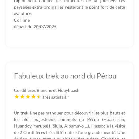
rapidement oublier les difficultés de la journée. Les
paysages extra-ordinaires resteront le point fort de cette
aventure.
Corinne
départ du
20/07/2025
Fabuleux trek au nord du Pérou
Cordillères Blanche et Huayhuash
très satisfait
*
Un trek à ne pas manquer pour découvrir les plus hauts et
les plus majestueux sommets du Pérou (Huascaran,
Huandoy, Yerupajà, Siula, Alpamayo ...). Il associe la visite
de 2 Cordillères très différentes d'une grande beauté. Une
équipe super, tant aux niveau des guides Christian et