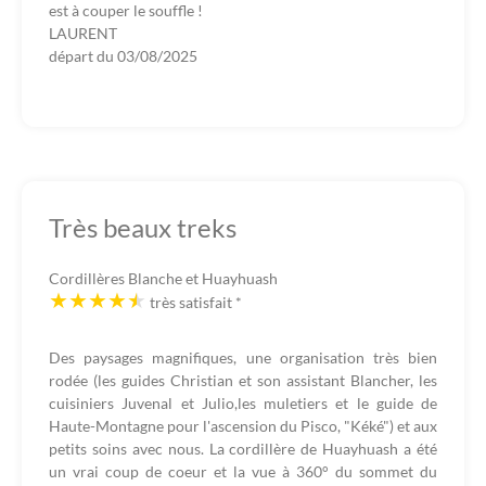
est à couper le souffle !
LAURENT
départ du
03/08/2025
Très beaux treks
Cordillères Blanche et Huayhuash
très satisfait
*
Des paysages magnifiques, une organisation très bien
rodée (les guides Christian et son assistant Blancher, les
cuisiniers Juvenal et Julio,les muletiers et le guide de
Haute-Montagne pour l'ascension du Pisco, "Kéké") et aux
petits soins avec nous. La cordillère de Huayhuash a été
un vrai coup de coeur et la vue à 360° du sommet du