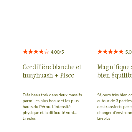
toute transparence.
Voir tous les avis
Cordillère blanche et
Magnifique 
huayhuash + Pisco
bien équilib
Très beau trek dans deux massifs
Séjours très bien c
parmi les plus beaux et les plus
autour de 3 parties
hauts du Pérou. L’intensité
des transferts per
physique et la difficulté vont
changer d'environ
crescendo jusqu’à l’ascension du
permettant une ré
Lire plus
Lire plus
Pisco. La vue depuis le sommet
agréable. Les itinér
est époustouflante et fait oublier
bien choisis perme