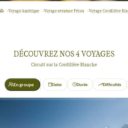
Voyage Amérique
Voyage aventure Pérou
Voyage Cordillère Bl
DÉCOUVREZ NOS
4
VOYAGES
Circuit sur la Cordillère Blanche
En groupe
Dates
Durée
Difficultés
Activité
Alpinisme
Randonnée avec mulet
Voyages en groupe
Cordillère Blanche