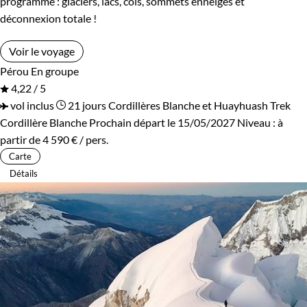
programme : glaciers, lacs, cols, sommets enneigés et
déconnexion totale !
Voir le voyage
Pérou
En groupe
4,22 / 5
vol inclus
21 jours
Cordillères Blanche et Huayhuash
Trek
Cordillère Blanche
Prochain départ le 15/05/2027
Niveau :
à
partir de
4 590 €
/ pers.
Carte
Détails