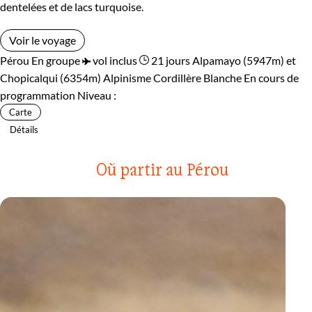
dentelées et de lacs turquoise.
Voir le voyage
Pérou
En groupe
vol inclus
21 jours
Alpamayo (5947m) et
Chopicalqui (6354m)
Alpinisme Cordillère Blanche
En cours de
programmation
Niveau :
Carte
Détails
Où partir au Pérou