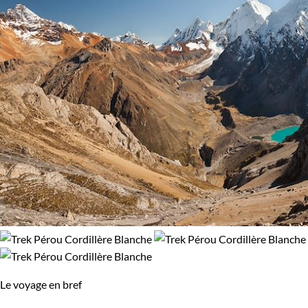
Trek
94% de satisfaction
(
51 avis
)
Environnement
Haute Montagne
Montagne
Le voyage en bref