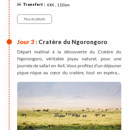
4X4 , 110km
Plus de détails
Cratère du Ngorongoro
Départ matinal à la découverte du Cratère du
Ngorongoro, véritable joyau naturel, pour une
journée de safari en 4x4. Vous profitez d’un déjeuner
pique-nique au cœur du cratère, tout en espérant
apercevoir le Big 5.
Classé au patrimoine mondial de l'humanité par
l'UNESCO, le cratère abrite à la fois des eaux douces
et salées, des savanes et des forêts, avec une densité
impressionnante d'environ 100 animaux par
kilomètre carré.