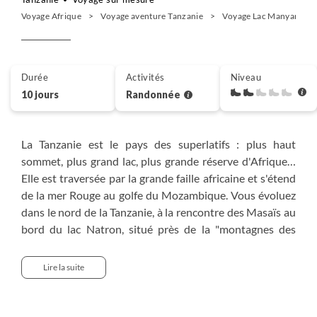
Voyage Afrique
Voyage aventure Tanzanie
Voyage Lac Manyara
Durée
Activités
Niveau
10 jours
Randonnée
La Tanzanie est le pays des superlatifs : plus haut
sommet, plus grand lac, plus grande réserve d'Afrique…
Elle est traversée par la grande faille africaine et s'étend
de la mer Rouge au golfe du Mozambique. Vous évoluez
dans le nord de la Tanzanie, à la rencontre des Masaïs au
bord du lac Natron, situé près de la "montagnes des
dieux", vous découvrez la cuisine du pays à Mto Wa Mbu,
vous profitez des baignades dans une cascade fraîche,
Lire la suite
des balades dans une bananeraie et, bien sûr, vous
observez les lions, les troupeaux d'éléphants et de
zèbres, les élégantes gazelles et les flamants roses dans