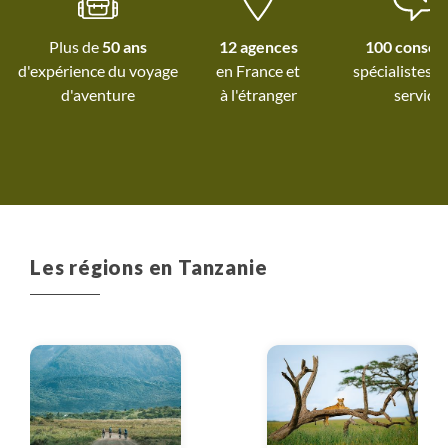
rencontres authent
équipe au top. T
Plus de
50 ans
12 agences
100 conseil
contacts ave
d'expérience du voyage
spécialistes à
d'Aventure et se
d'aventure
à l'étranger
service
attentives et réactiv
Les régions en Tanzanie