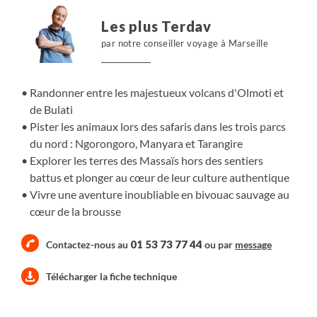
les grands parcs animaliers : les plaines du Serengeti, le
Les plus Terdav
cratère du Ngorongoro et les vallées du Tarangire. Vivez
par notre conseiller voyage à Marseille
une expérience au cœur de la savane, véritable théâtre
de la vie sauvage!
Randonner entre les majestueux volcans d'Olmoti et
de Bulati
Pister les animaux lors des safaris dans les trois parcs
du nord : Ngorongoro, Manyara et Tarangire
Explorer les terres des Massaïs hors des sentiers
battus et plonger au cœur de leur culture authentique
Vivre une aventure inoubliable en bivouac sauvage au
cœur de la brousse
01 53 73 77 44
Contactez-nous au
ou par
message
Télécharger la fiche technique