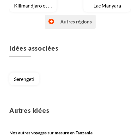
Voyage
Kilimandjaro et Mont Meru
Voyage
Lac Manyara
Autres régions
Idées associées
Voyage
Ngorongoro
Voyage
Parcs Nationaux du Nord
Serengeti
Voyage
Serengeti
Voyage
Tarangire
Autres idées
Nos autres voyages sur mesure en Tanzanie