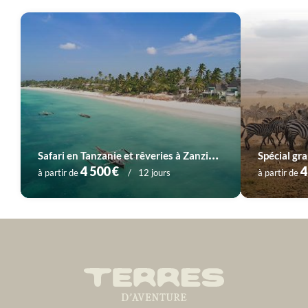
Voyage
Vallée du Rift
Voyage
Zanzibar
S
afari en Tanzanie et rêveries à Zanzibar
Spécial gr
4 500 €
4
à partir de
12 jours
à partir de