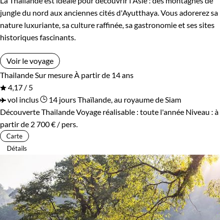
La Thaïlande est idéale pour découvrir l'Asie : des montagnes de
jungle du nord aux anciennes cités d'Ayutthaya. Vous adorerez sa
nature luxuriante, sa culture raffinée, sa gastronomie et ses sites
historiques fascinants.
Voir le voyage
Thailande
Sur mesure
À partir de 14 ans
4,17 / 5
vol inclus
14 jours
Thaïlande, au royaume de Siam
Découverte Thailande
Voyage réalisable : toute l'année
Niveau :
à
partir de
2 700 €
/ pers.
Carte
Détails