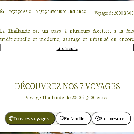
Voyage Asie
Voyage aventure Thailande
Voyage de 2000 à 300
La
Thaïlande
est un pays à plusieurs facettes, à la foi
traditionnelle et moderne, sauvage et urbanisé ou encore
culturelle et balnéaire.
Lire la suite
Nous vous proposons une véritable approche à pied et/ou à
vélo, en rafting, à dos d'éléphant ou en trishaw, de la
Thaïlande profonde et authentique.
DÉCOUVREZ NOS
7
VOYAGES
Dans la province montagneuse de
Chiang Mai
, nou
Voyage Thailande de 2000 à 3000 euros
marchons à travers forêts de bambous, vallées fertiles, rizières
et cascades, et découvrons cette région luxuriante. De
nombreux villages isolés, peuplés d'ethnies montagnardes,
Tous les voyages
En famille
Sur mesure
sont pour nous l'occasion de rencontres et d'échanges avec
Voyages Thailande
De 2000 à 3000 euros