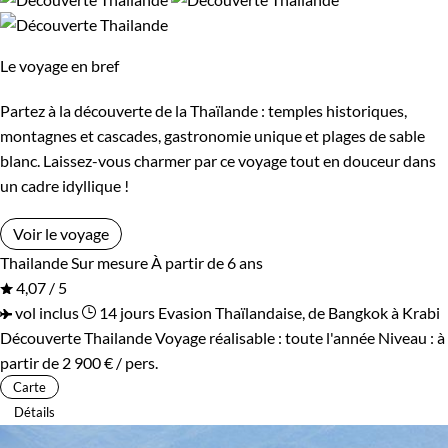
Standard
Supérieur
Le voyage en bref
Haut de gamme
Partez à la découverte de la Thaïlande : temples historiques,
montagnes et cascades, gastronomie unique et plages de sable
Itinérance
blanc. Laissez-vous charmer par ce voyage tout en douceur dans
un cadre idyllique !
Itinérant
Semi-itinérant
Voir le voyage
Thailande
Sur mesure
À partir de 6 ans
Environnement
4,07 / 5
vol inclus
14 jours
Evasion Thaïlandaise, de Bangkok à Krabi
Bord de mer et îles
Patrimoine et Nature
Découverte Thailande
Voyage réalisable : toute l'année
Niveau :
à
partir de
2 900 €
/ pers.
Carte
Détails