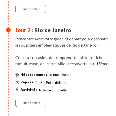
magique de Rio. À quelques pas, une plage tranquille
et familiale vous attend pour votre première
Plus de détails
baignade. Avec un peu de chance, vous pourriez
même apercevoir une tortue marine, résidente
discrète des rochers environnants.
Rio de Janeiro
Rencontre avec votre guide et départ pour découvrir
les quartiers emblématiques de Rio de Janeiro.
Ce sera l'occasion de comprendre l'histoire riche et
tumultueuse de cette ville découverte au 15ème
siècle par les navigateurs portugais.
en guesthouse
Son centre historique dévoile les vestiges de
Petit-déjeuner
l'époque coloniale dont l'une des plus belles
Activité culturelle
bibliothèques du monde mais aussi toute la zone
portuaire entièrement restaurée à l'occasion des
Plus de détails
jeux olympiques avec ses œuvres de street art et ses
musées.