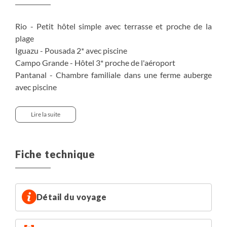
Rio - Petit hôtel simple avec terrasse et proche de la
plage
Iguazu - Pousada 2* avec piscine
Campo Grande - Hôtel 3* proche de l'aéroport
Pantanal - Chambre familiale dans une ferme auberge
avec piscine
Bonito - Hôtel 3*
Manaus - Hôtel 2/3* central
Lire la suite
Amazonie - Ecolodge familial flottant au confort simple
Fiche technique
Détail du voyage