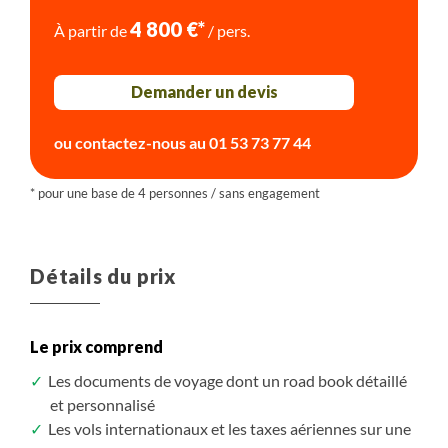
4 800 €*
À partir de
/ pers.
entre 6h et 7h
Demander un devis
en hôtel
Petit-déjeuner
ou contactez-nous au
01 53 73 77 44
Voiture , entre 1h30 et 2h , 100km
Randonnée
Plus de détails
Détails du prix
Le prix comprend
Les documents de voyage dont un road book détaillé
et personnalisé
Les vols internationaux et les taxes aériennes sur une