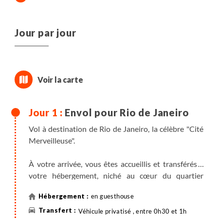
Jour par jour
Envol pour Rio de Janeiro
Vol à destination de Rio de Janeiro, la célèbre "Cité
Merveilleuse".
À votre arrivée, vous êtes accueillis et transférés à
votre hébergement, niché au cœur du quartier
emblématique du Pain de Sucre. Ce lieu pittoresque,
en guesthouse
point de départ du célèbre téléphérique, vous invite
à une première immersion dans l’atmosphère
Véhicule privatisé , entre 0h30 et 1h