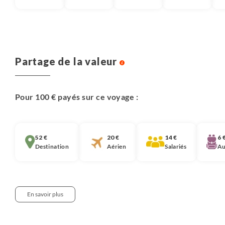
Partage de la valeur
Pour 100 € payés sur ce voyage :
52 €
20 €
14 €
6 
Destination
Aérien
Salariés
Au
En savoir plus
Notre approche :