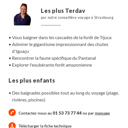
flottant, où vous découvrirez la forêt, ses communautés
Les plus Terdav
et aurez l'occasion de nager avec les dauphins roses.
par notre conseillère voyage à Strasbourg
Vous baigner dans les cascades de la forêt de Tijuca
Admirer le gigantisme impressionnant des chutes
d'Iguaçu
Rencontrer la faune spécifique du Pantanal
Explorer l'exubérante forêt amazonienne
Les plus enfants
Des baignades possibles tout au long du voyage (plage,
rivières, piscines)
01 53 73 77 44
Contactez-nous au
ou par
message
Télécharger la fiche technique