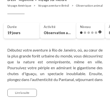
Voyage Amérique
Voyage aventure Brésil
Observation animalière B
Durée
Activité
Niveau
19 jours
Observation animalière
Débutez votre aventure à Rio de Janeiro, où, au cœur de
la plus grande forêt urbaine du monde, vous découvrirez
que la nature est omniprésente, même en ville.
Poursuivez votre périple en admirant le gigantisme des
chutes d'Iguaçu, un spectacle inoubliable. Ensuite,
plongez dans l'authenticité du Pantanal, séjournant dans
une fazenda et partant à la rencontre de sa faune
exceptionnelle : tamanoirs, coatis, capibaras, paresseux,
Lire la suite
ocelots. À Bonito, profitez des eaux cristallines des
rivières pour une expérience aquatique unique. Enfin,
explorez l'exubérante Amazonie, logé dans un lodge