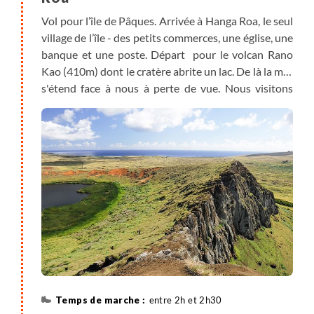
centre-ville pour convertir vos devises au meilleur
Vol pour l’île de Pâques. Arrivée à Hanga Roa, le seul
taux du Chili.
village de l’île - des petits commerces, une église, une
banque et une poste. Départ pour le volcan Rano
Kao (410m) dont le cratère abrite un lac. De là la mer
s'étend face à nous à perte de vue. Nous visitons
l’ancien centre cérémoniel d’Orongo. Ce site
archéologique protégé permet de comprendre
comment vivaient les Pascuans à l'époque du culte
de l'Homme-Oiseau : pétroglyphes en haut relief,
anciennes maisons/cavernes au toit bas et en forme
de barque. En contrebas se dressent trois petites îles
: Motu Koa Koa, Motu Iti, Motu Nui, où la légende
dit que le premier des candidats, qui parvenait à
ramener un oeuf pondu sur un de ces îlots et
revenait à la nage, devenait l'Homme-Oiseau. La
randonnée est facile, peu de dénivelés de manière
générale sur l'île, son point culminant étant à 507m.
entre 2h et 2h30
Nous surplombons la ville, en immersion dans les