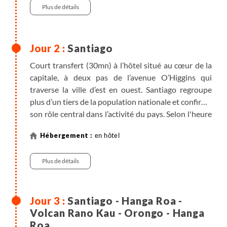
Plus de détails
Santiago
Court transfert (30mn) à l’hôtel situé au cœur de la
capitale, à deux pas de l’avenue O’Higgins qui
traverse la ville d’est en ouest. Santiago regroupe
plus d’un tiers de la population nationale et confirme
son rôle central dans l’activité du pays. Selon l'heure
d'arrivée, nous en visitons les principaux lieux
en hôtel
d’intérêts comme la plaza de Armas, la cathédrale, le
palais de la Moneda et le Cerro San Cristobal. Ce
Plus de détails
dernier nous offre une vue panoramique privilégiée
sur la ville et les Andes lorsque les conditions sont
favorables. Le Cerro Plomo (5424m) surplombe la
ville qui s’étale dans l’immense vallée.
Santiago - Hanga Roa -
Volcan Rano Kau - Orongo - Hanga
Note :
il y a de nombreux bureaux de change dans le
Roa