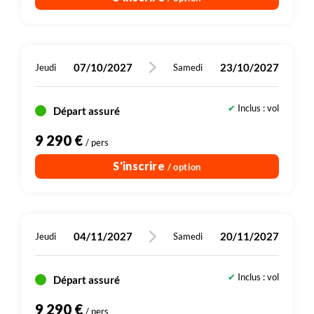
En cas de mauvais temps pour le snorkeling,
l'accompagnateur pourra vous proposer une alternative
(balade, randonnée par exemple) et fera en fonction du
souhait de la majorité du groupe.
07/10/2027
23/10/2027
Jeudi
Samedi
Inclus : vol
Départ assuré
9 290 €
/ pers
S'inscrire
/ option
04/11/2027
20/11/2027
Jeudi
Samedi
Inclus : vol
Départ assuré
9 290 €
/ pers