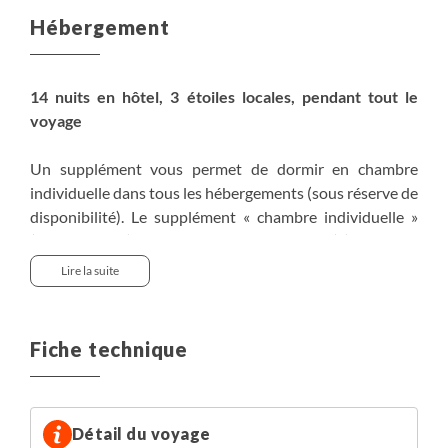
Hébergement
14 nuits en hôtel, 3 étoiles locales, pendant tout le
voyage
Un supplément vous permet de dormir en chambre
individuelle dans tous les hébergements (sous réserve de
disponibilité). Le supplément « chambre individuelle »
(ou « simple ») vous permet de dormir seul(e), en toute
tranquillité : ce n’est ni un surclassement, ni la garantie
Lire la suite
d’avoir une chambre aussi spacieuse qu’une chambre
double. Il est possible que les hôtels réservent leurs plus
petites chambres aux occupations individuelles.
Fiche technique
Voici la liste de nos hébergements (ou similaires,
pouvant changer selon la disponibilité au moment de
votre réservation) :
Détail du voyage