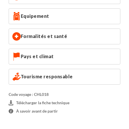
Santiago : Hôtel Rugendas
Ile de Pâques : Hôtel Taura'a
Equipement
Quito : Hôtel Ikala
Ile Santa Cruz : Hôtel Dejavu
Ile Isabela : Hôtel San Vicente
Formalités et santé
Pays et climat
Tourisme responsable
Code voyage : CHL018
Télécharger la fiche technique
À savoir avant de partir