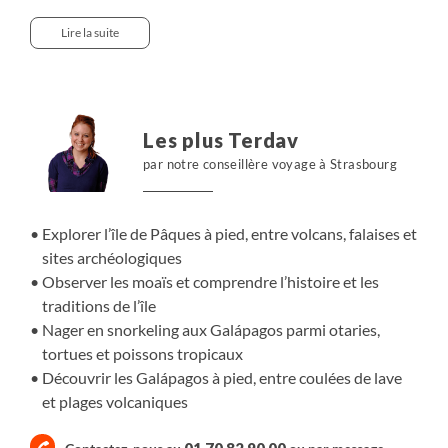
falaises et les plages où se dressent les moaïs, témoins
d’une civilisation ancienne. Chaque site révèle une
Lire la suite
nouvelle facette de l’île et de ses traditions. Plus au nord,
les Galápagos offrent un tout autre décor. Entre coulées
de lave et eaux limpides, nous observons tortues
géantes, otaries, manchots et oiseaux marins. À pied et
Les plus Terdav
dans l’eau, nous découvrons un archipel vivant, façonné
par notre conseillère voyage à Strasbourg
par les forces naturelles.
Explorer l’île de Pâques à pied, entre volcans, falaises et
sites archéologiques
Observer les moaïs et comprendre l’histoire et les
traditions de l’île
Nager en snorkeling aux Galápagos parmi otaries,
tortues et poissons tropicaux
Découvrir les Galápagos à pied, entre coulées de lave
et plages volcaniques