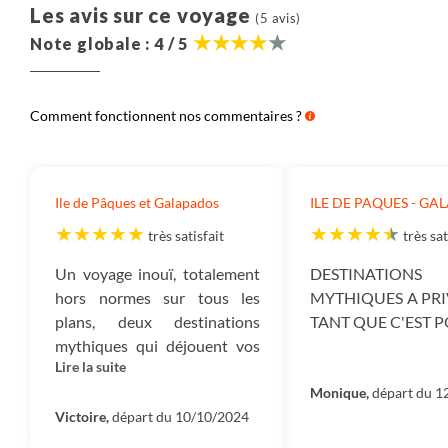
du billet d’avion.
Les avis sur ce voyage
(5 avis)
Note globale : 4 / 5
Salariés :
Ce montant correspond à l’ensemble des
sommes versées à nos collaborateurs et qui ont en
charge la création, l’exploitation et l’organisation de
Comment fonctionnent nos commentaires ?
votre voyage ainsi que leur gestion administrative.
Autres frais :
Les autres frais correspondent aux
frais de fonctionnement de notre entreprise : nos
Ile de Pâques et Galapados
ILE DE PAQUES - G
loyers, électricité, assurances, frais bancaires, etc.
très satisfait
très sat
Impôts :
Ce montant est destiné à payer tous les
Un voyage inouï, totalement
DESTINATIONS
impôts qui sont dus : TVA, Impôt sur les sociétés, et
hors normes sur tous les
MYTHIQUES A PRI
autres impôts.
plans, deux destinations
TANT QUE C'EST P
mythiques qui déjouent vos
Mécénat :
Ce sont les montants dédiés à nos projets
Lire la suite
projections et vous
de reforestation nous permettant d’absorber 100%
propulsent ailleurs. Deux
Monique,
départ du 1
des émissions carbone du voyage ainsi que le soutien
destinations devenues
Victoire,
départ du 10/10/2024
que nous apportons aux diverses associations que
compliquées à gérer en
nous accompagnons en France et dans le monde.