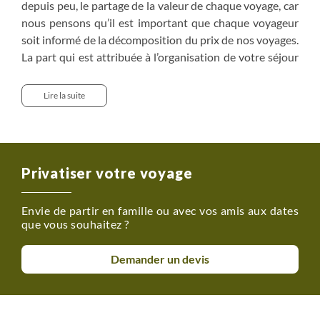
depuis peu, le partage de la valeur de chaque voyage, car
nous pensons qu’il est important que chaque voyageur
soit informé de la décomposition du prix de nos voyages.
La part qui est attribuée à l’organisation de votre séjour
est variable d’une destination à l’autre. Elle varie
notamment du fait du coût de la vie, du choix de la
Lire la suite
compagnie aérienne utilisée pour vous rendre à
destination, des coûts des services comme les nuits
d’hôtels, les repas, le salaire de votre guide, les véhicules
utilisés, les entrées dans les sites ou parcs visités…Mais il
Privatiser votre voyage
existe de nombreux coûts cachés qui sont difficilement
identifiables au premier regard mais nécessaire pour le
Envie de partir en famille ou avec vos amis aux dates
bon déroulement de votre voyage, la sécurité ou le
que vous souhaitez ?
respect des réglementations locales.
Demander un devis
Supplément chambre individuelle : nous consulter pour
prix et disponibilité.
Possibilité de louer du matériel de snorkeling sur place