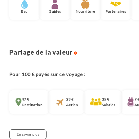
Eau
Guides
Nourriture
Partenaires
Partage de la valeur
Pour 100 € payés sur ce voyage :
47 €
23 €
15 €
7 
Destination
Aérien
Salariés
Au
En savoir plus