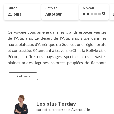
Durée
Activité
Niveau
21 jours
Autotour
Ce voyage vous amène dans les grands espaces vierges
de l'Altiplano. Le désert de l'Altiplano, situé dans les
hauts plateaux d'Amérique du Sud, est une région brute
et contrastée. S'étendant à travers le Chili, la Bolivie et le
Pérou, il offre des paysages spectaculaires : vastes
plaines arides, lagunes colorées peuplées de flamants
roses, geysers fumants et montagnes volcaniques aux
sommets enneigés. Depuis San Pedro de Atacama, vous
Lire la suite
parcourez paysages lunaires et geysers. Puis cap au nord,
en parcourant le Sud Lipez jusqu'au désert d'Uyuni,
vaste territoire façonné par les éléments extrêmes.
Poursuite de votre aventure au lac Titicaca, plus haut lac
Les plus Terdav
au monde, riche de traditions ancestrales. Puis vous vous
par notre responsable Agence Lille
évadez au Machu Picchu, site emblématique et