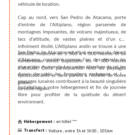
véhicule de location.
Cap au nord, vers San Pedro de Atacama, porte
d'entrée de l'Altiplano, région parsemée de
montagnes imposantes, de volcans majestueux, de
lacs d'altitude, de vastes plaines et d'un ciel
infiniment étoilé. L'Altiplano andin se trouve à une
San Pedro de Atacama est situé au cœur du désert
altitude moyenne de 3 500 à 4 000 mètres et de
d'Atacama, considéré comme l'un des déserts les
nombreuses zones dépassent les 4 500 mètres
plus arides du monde. Les vastes étendues de sel, les
d'altitude. Cette particularités rend les paysages
dunes de sable, les formations rocheuses et les
époustouflants et sans pareils à l'échelle de notre
paysages lunaires contribuent à la beauté singulière
globe.
Installation à votre hébergement et fin de journée
de cette région.
libre pour profiter de la quiétude du désert
environnant.
en hôtel ***
Voiture , entre 1h et 1h30 , 101km