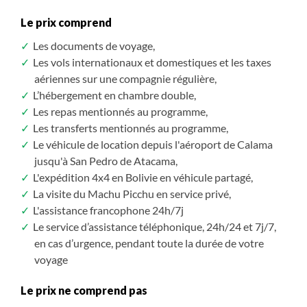
Les visiteurs peuvent prendre des photos sur le site
Le prix comprend
sans payer, sauf si leur appareil est un Reflex
Les documents de voyage,
professionnel avec objectifs échangeables : dans ce
Les vols internationaux et domestiques et les taxes
cas, il leur faudra payer un supplément (nous
aériennes sur une compagnie régulière,
consulter pour le montant) car il est considéré
L’hébergement en chambre double,
comme un usage commercial.
Les repas mentionnés au programme,
Les transferts mentionnés au programme,
Depuis 2022, l'Institut National de la Culture
Le véhicule de location depuis l'aéroport de Calama
péruvien a complètement séparé l’entrée au Huayna
jusqu'à San Pedro de Atacama,
Picchu et à la montagne Machu Picchu de l’entrée du
L'expédition 4x4 en Bolivie en véhicule partagé,
site archéologique de Machu Picchu. Il faut donc
La visite du Machu Picchu en service privé,
acheter deux entrées si vous souhaitez visiter la
L'assistance francophone 24h/7j
citadelle de Machu Picchu avec l’ascension au
Le service d’assistance téléphonique, 24h/24 et 7j/7,
Huayna Picchu (ou montagne Machu Picchu).
en cas d’urgence, pendant toute la durée de votre
Attention les entrées sont soumises à disponibilité.
voyage
Le prix ne comprend pas