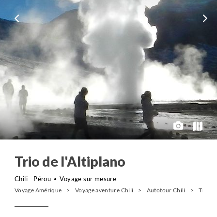
Trio de l'Altiplano
Chili - Pérou
Voyage sur mesure
Voyage Amérique
Voyage aventure Chili
Autotour Chili
Trio de