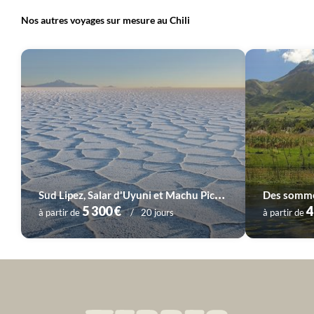
Nos autres voyages sur mesure au Chili
S
ud Lipez, Salar d'Uyuni et Machu Picchu
Des sommet
5 300 €
4
à partir de
20 jours
à partir de