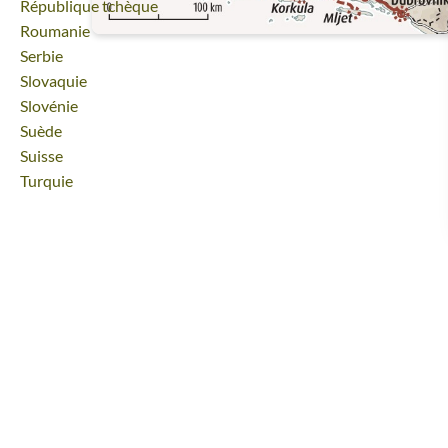
Voyage
République tchèque
Voyage
Roumanie
Voyage
Serbie
Voyage
Slovaquie
Voyage
Slovénie
Voyage
Suède
Voyage
Suisse
Voyage
Turquie