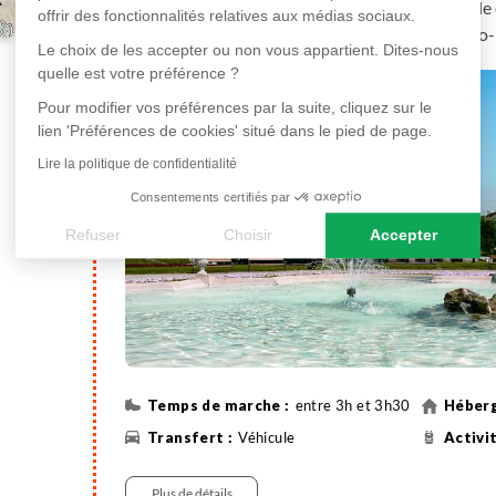
charmantes rues de la Haute et de la Basse Ville
offrir des fonctionnalités relatives aux médias sociaux.
des bâtiments influencés par l'Empire austro-h
Le choix de les accepter ou non vous appartient. Dites-nous
République de Croatie, située au pied du massi
quelle est votre préférence ?
C'est le centre politique, économique et cultur
Pour modifier vos préférences par la suite, cliquez sur le
touristiques et des contenus intéressants. Après l
lien 'Préférences de cookies' situé dans le pied de page.
départ pour le parc national de Plitvice. Diner et n
Lire la politique de confidentialité
Consentements certifiés par
Refuser
Choisir
Accepter
Axeptio consent
Plateforme de Gestion du Consentement : Personnalisez vos
Notre plateforme vous permet d'adapter et de gérer vos paramè
entre 3h et 3h30
Véhicule
Plus de détails