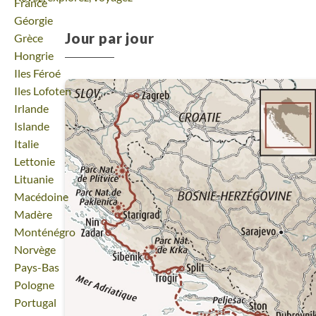
Voyage
France
Voyage
Géorgie
Jour par jour
Voyage
Grèce
Voyage
Hongrie
Voyage
Iles Féroé
Voyage
Iles Lofoten
Voyage
Irlande
Voyage
Islande
Voyage
Italie
Voyage
Lettonie
Voyage
Lituanie
Voyage
Macédoine
Voyage
Madère
Voyage
Monténégro
Voyage
Norvège
Voyage
Pays-Bas
Voyage
Pologne
Voyage
Portugal