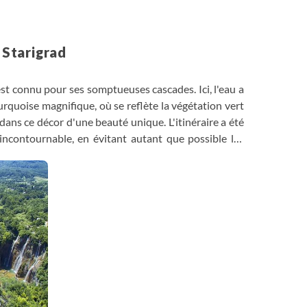
- Starigrad
 est connu pour ses somptueuses cascades. Ici, l'eau a
turquoise magnifique, où se reflète la végétation vert
ans ce décor d'une beauté unique. L'itinéraire a été
incontournable, en évitant autant que possible les
nnée. En fin d'après-midi, transfert à Starigrad, au
pour 2 nuits. Diner à l'hôtel.