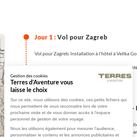
Vol pour Zagreb
Vol pour Zagreb. Installation à l'hôtel à Velika Gor
en hôtel ***
Véhi
Gestion des cookies
Terres d’Aventure vous
Plus de détails
laisse le choix
Sur ce site, nous utilisons des cookies, ces petits fichiers qui
nous permettent de vous reconnaitre lors de votre
Visite guidée de Zagreb - 
prochaine visite et de vous donner accès à l’espace
personnel de gestion de votre voyage.
Transfert dans le centre de Zagreb pour une visite
Nous les utilisons également pour mesurer l’audience,
fait découvrir l'histoire et des faits intéress
personnaliser le contenu et les annonces publicitaires et