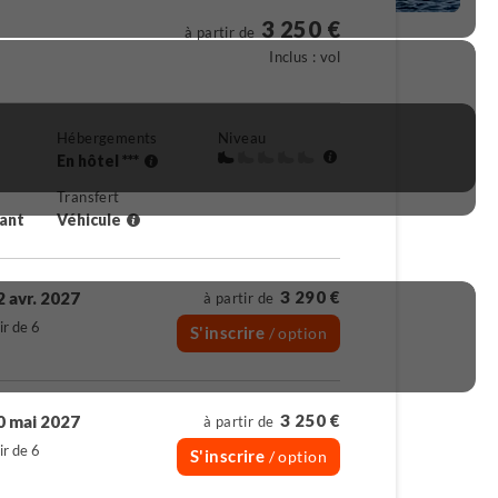
3 250 €
à partir de
Inclus : vol
Hébergements
Niveau
En hôtel ***
Transfert
rant
Véhicule
3 290 €
2 avr. 2027
à partir de
ir de 6
S'inscrire
/ option
3 250 €
0 mai 2027
à partir de
ir de 6
S'inscrire
/ option