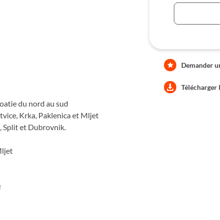
Demander une
Télécharger 
oatie du nord au sud
tvice, Krka, Paklenica et Mljet
, Split et Dubrovnik.
ljet
e