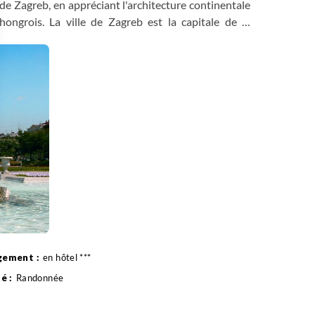
 de Zagreb, en appréciant l'architecture continentale
ongrois. La ville de Zagreb est la capitale de la
f montagneux de Medvednica et de la rivière Sava.
el de la Croatie, offrant de nombreuses attractions
a visite guidée, déjeuner libre et temps libre avant le
uit à l'hôtel.
 Options
tres de confidentialité, en garantissant la conformité avec les
en hôtel ***
Randonnée