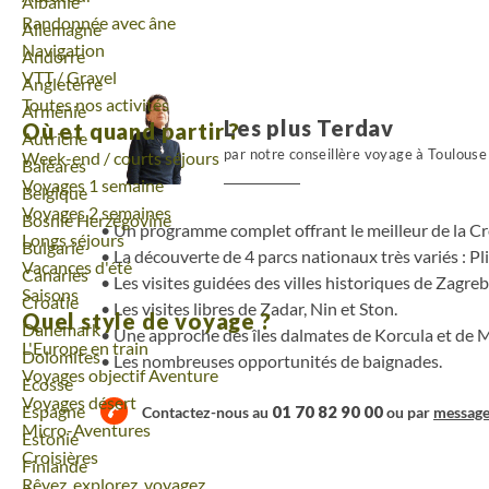
Voyage
Albanie
Randonnée avec âne
l'archipel dalmate.
Voyage
Allemagne
Navigation
Voyage
Andorre
VTT / Gravel
Voyage
Angleterre
Toutes nos activités
Voyage
Arménie
Les plus Terdav
Où et quand partir ?
Voyage
Autriche
par notre conseillère voyage à Toulouse
Week-end / courts séjours
Voyage
Baléares
Voyages 1 semaine
Voyage
Belgique
Voyages 2 semaines
Voyage
Bosnie Herzégovine
Un programme complet offrant le meilleur de la Cr
Longs séjours
Voyage
Bulgarie
La découverte de 4 parcs nationaux très variés : Pli
Vacances d'été
Voyage
Canaries
Les visites guidées des villes historiques de Zagreb
Saisons
Voyage
Croatie
Les visites libres de Zadar, Nin et Ston.
Quel style de voyage ?
Voyage
Danemark
Une approche des îles dalmates de Korcula et de M
L'Europe en train
Voyage
Dolomites
Les nombreuses opportunités de baignades.
Voyages objectif Aventure
Voyage
Ecosse
Voyages désert
Voyage
Espagne
01 70 82 90 00
Contactez-nous au
ou par
messag
Micro-Aventures
Voyage
Estonie
Croisières
Voyage
Finlande
Rêvez, explorez, voyagez