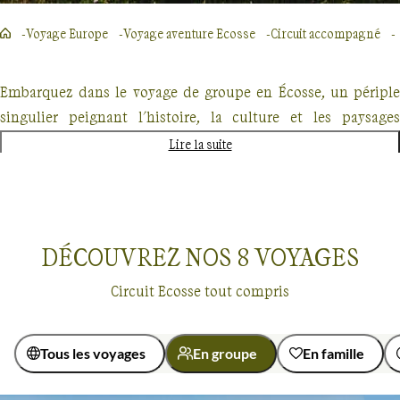
Voyage Europe
Voyage aventure Ecosse
Circuit accompagné
Embarquez dans le voyage de groupe en Écosse, un périple
singulier peignant l'histoire, la culture et les paysages
époustouflants de ce lieu magique. Naviguez entre les
Lire la suite
montagnes imposantes des Highlands et les lacs mystiques
où demeure l'écho des légendes ancestrales, comme Nessie.
DÉCOUVREZ NOS
8
VOYAGES
Les villes ancestrales d'Édimbourg et de Glasgow racontent
Circuit Ecosse tout compris
elles aussi un passé fascinant, tout en esquissant une scène
artistique vibrante. Faites l'expérience de la convivialité
écossaise lors de soirées festives, rythmées par l'ode du
Tous les voyages
En groupe
En famille
Haggis et l'ambiance chaleureuse des pubs. Marchez sur le
Voyages en groupe
Ecosse