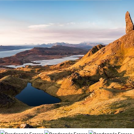
sentier West Highland Way et admirez des paysages d'une
Âge des enfants
100% de satisfaction
(
41 avis
)
beauté sauvage que seul le voyage en groupe peut offrir. Alors
Les 10/13 ans
Les 14/16 ans
plongez dans l'aventure, remplissez vos poumons d'air frais
des montagnes, laissez-vous envoûter par le récit des guides,
vivez l'Écosse de manière authentique et partagez ces
Itinérance
moments inoubliables.
Itinérant
En étoile
Guide de voyage Ecosse
Environnement
Bord de mer et îles
Forêts, collines, rivières et lacs