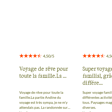
s’acclimater de façon très progressive en
Des retours authentiques pour vous aider à choisir en
toute transparence.
gagnant de l’altitude au fur et à mesure et
d’engager ainsi les ascensions de
Voir tous les avis
sommets comme le Cotopaxi au mieux de
sa forme. Lors de ce trek en Equateur, j’ai
beaucoup aimé aussi le côté humain de ce
pays avec des marchés très colorés où l’on
Voyage de rêve pour
Super voyag
croise beaucoup de gens et, par contraste,
toute la famille.La ...
familial, gr
différe...
des sites très isolés où l’on ne voit que
Voyage de rêve pour toute la
Super voyage famili
quelques rares habitants.
famille.La partie Andine du
différentes activité
voyage est très sympa, je ne m'y
tous. Paysages mag
attendais pas. La randonnée sur
diverses.