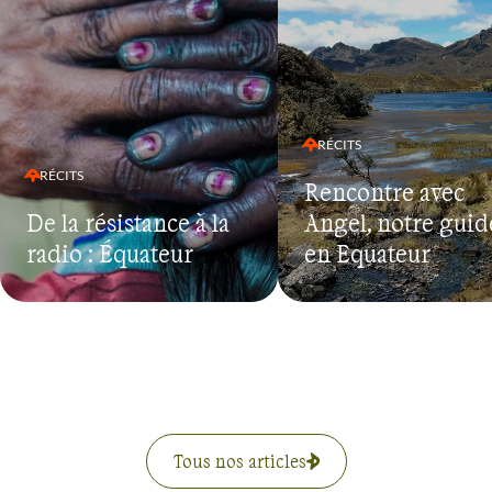
RÉCITS
RÉCITS
Rencontre avec
De la résistance à la
Angel, notre guid
radio : Équateur
en Equateur
Tous nos articles