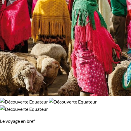
100% de satisfaction
(
6 avis
)
Environnement
Bord de mer et îles
Volcans
Le voyage en bref