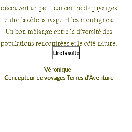
découvert un petit concentré de paysages
entre la côte sauvage et les montagnes.
Un bon mélange entre la diversité des
populations rencontrées et le côté nature,
Lire la suite
avec des circuits où il n’y a pas pléthore
de randonneurs. L’avantage d'un trek en
Véronique,
Concepteur de voyages Terres d'Aventure
’Équateur, c’est que les distances entre les
sites sont toujours très courtes. Pour les
amateurs de haute montagne, les petits
transferts entre les vallées dans la chaîne
AVIS VOYAGEURS EN
EQUATEUR
centrale de la Cordillère permettent de