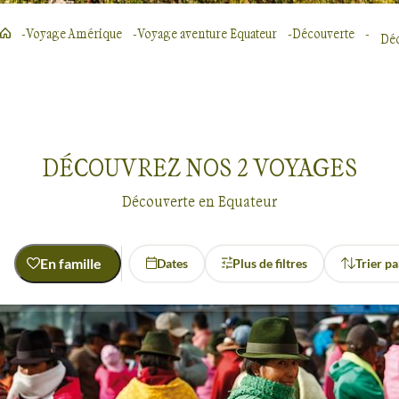
Voyage Amérique
Voyage aventure Equateur
Découverte
Déc
DÉCOUVREZ NOS
2
VOYAGES
Découverte en Equateur
En famille
Dates
Plus de filtres
Trier pa
Activité
Découverte
Découverte
Equateur