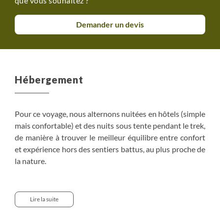
que vous souhaitez ?
Demander un devis
Hébergement
Pour ce voyage, nous alternons nuitées en hôtels (simple
mais confortable) et des nuits sous tente pendant le trek,
de manière à trouver le meilleur équilibre entre confort
et expérience hors des sentiers battus, au plus proche de
la nature.
• Delhi : Ashok Country Resort
Hôtel tout confort situé à proximité de l’aéroport. 82
Lire la suite
chambres avec salle de bain, eau chaude et air
conditionné. Jardin et piscine. Wifi disponible.