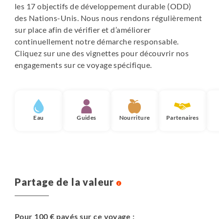
les 17 objectifs de développement durable (ODD)
Restaurant, terrasse avec vue sur les montagnes
des Nations-Unis. Nous nous rendons régulièrement
environnantes. Wifi disponible.
sur place afin de vérifier et d’améliorer
Pas de site internet.
continuellement notre démarche responsable.
Cliquez sur une des vignettes pour découvrir nos
• Gangtok : Hôtel Hidden Forest Retreat
engagements sur ce voyage spécifique.
Proche du monastère de Rumtek et de la rivière Rani
Khola. Vue panoramique sur Gangtok.
Une quinzaine de chambres en bois confortables, salles
de bain privées avec eau chaude. Jardin, restaurant, wifi
disponible.
Eau
Guides
Nourriture
Partenaires
https://www.hiddenforestretreat.org/index.php
Notes :
- Les hôtels sont indiqués à titre indicatif. Il est possible
que ces derniers changent selon les disponibilités. Nous
Partage de la valeur
nous réservons le droit de les modifier sans préavis, dans
une catégorie similaire
- Supplément chambre et/ou tente individuelle : nous
Pour 100 € payés sur ce voyage :
contacter pour disponibilité et prix.