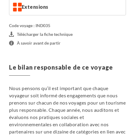
sont effectués par nos équipes sur place mais votre aide
Extensions
et la participation à l'installation du camp sera toujours
encouragée et appréciée. Les sites de campements sont
souvent obligatoires et à proximité des villages et lodges
Code voyage : IND035
ou d’un point d’eau. Les tentes permettent d'avoir un peu
Télécharger la fiche technique
plus de confort et d'hygiène, par rapport aux lodges
À savoir avant de partir
situés sur l'itinéraire dont le niveau de qualité est loin
d'être satisfaisant par endroits.
Le bilan responsable de ce voyage
• Kalimpong : Lodge Holumba Haven
Situé au cœur d'un jardin botanique et d'une nature
luxuriante. Une quinzaine de chambres confortables
Nous pensons qu’il est important que chaque
(cottages) équipés de salles de bain privées (eau chaude
voyageur soit informé des engagements que nous
disponible). Cuisine végétarienne. Wifi disponible.
prenons sur chacun de nos voyages pour un tourisme
Lodge Holumba Haven
plus responsable. Chaque année, nous auditons et
évaluons nos pratiques sociales et
• Pelling : Pemaling Residency
environnementales en collaboration avec nos
Chambres simples mais confortables avec salles de bain
partenaires sur une dizaine de catégories en lien avec
privées (eau chaude disponible)