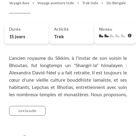
Voyage Asie
Voyage aventure Inde
Trek Inde
Du Bengale au Sik
Durée
Activité
Niveau
15 jours
Trek
L'ancien royaume du Sikkim, à l'instar de son voisin le
Bhoutan, fut longtemps un "Shangri-la" himalayen :
Alexandra David-Néel y a fait retraite. Il est toujours le
cœur d'une vieille culture bouddhiste lamaïste, et ses
habitants, Lepchas et Bhotias, entretiennent avec soin
les nombreux temples et monastères. Nous proposons,
un trekking facile, depuis Darjeeling, près de la frontière
népalaise dans la chaîne des Singalila, traversant des
Lire la suite
collines de hauts pâturages, des forêts de pins et
d'orchidées, de rhododendrons ou de magnolias géants,
non loin des "hautes altitudes" proches du