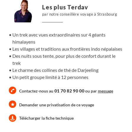
Kangchenjunga et de son voisin l'Everest que nous
Les plus Terdav
pouvons admirer depuis l'étape de Sandakphu (3636m).
par notre conseillère voyage à Strasbourg
Les visites de Darjeeling, de Gangtok la petite capitale du
Sikkim puis Kalimpong et son atmosphère coloniale,
compléteront naturellement ce bel itinéraire.
Un trek avec vues extraordinaires sur 4 géants
himalayens
Les villages et traditions aux frontières indo népalaises
Des nuits sous tente, pour plus de confort durant le
trek
Le charme des collines de thé de Darjeeling
Un petit groupe limité à 12 personnes
01 70 82 90 00
Contactez-nous au
ou par
message
Demander une privatisation de ce voyage
Télécharger la fiche technique