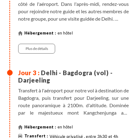
côté de l'aéroport. Dans l'après-midi, rendez-vous
pour rejoindre notre guide et les autres membres de
notre groupe, pour une visite guidée de Delhi.
Note : en cas d'arrivée dans la nuit du jour 1 au jour
2, Terres d'Aventure prend en charge le supplément
en hôtel
pour une nuit d'hôtel à votre arrivée à Delhi.
Plus de détails
Delhi - Bagdogra (vol) -
Darjeeling
Transfert à l'aéroport pour notre vol à destination de
Bagdogra, puis transfert pour Darjeeling, sur une
route panoramique à 2100m. d'altitude. Dominée
par le majestueux mont Kangchenjunga aux
sommets enneigés, Darjeeling est connue pour ses
paysages époustouflants et pour sa production de
en hôtel
thé réputé être l'un des meilleurs au monde. Ce fut
Véhicule privatisé , entre 3h30 et 4h