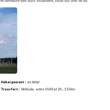
e demeure des ducs lituaniens, situé sur une île au
 En fin de journée, route vers Kaunas à la confluence
nuit.
en hôtel
Véhicule , entre 1h30 et 2h , 115km