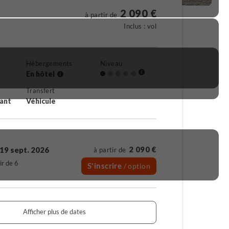
2 090 €
à partir de
Inclus : vol
Hébergements
Niveau
En hôtel
Transfert
rant
Véhicule
2 090 €
19 sept. 2026
à partir de
ir de 6
S'inscrire
/ option
Afficher plus de dates