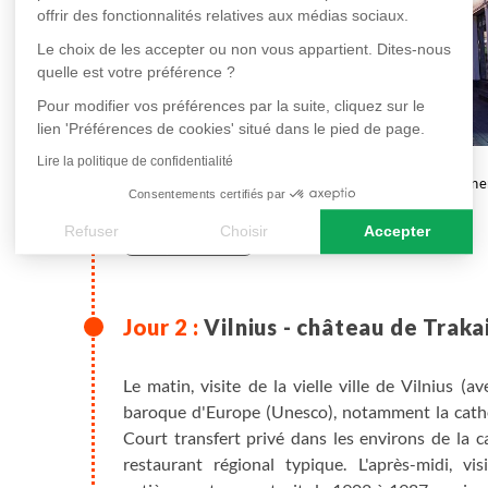
offrir des fonctionnalités relatives aux médias sociaux.
Le choix de les accepter ou non vous appartient. Dites-nous
quelle est votre préférence ?
Pour modifier vos préférences par la suite, cliquez sur le
lien 'Préférences de cookies' situé dans le pied de page.
Lire la politique de confidentialité
en hôtel
Dine
Consentements certifiés par
Refuser
Choisir
Accepter
Plus de détails
Axeptio consent
Plateforme de Gestion du Consentement : Personnalisez vos
Notre plateforme vous permet d'adapter et de gérer vos paramè
Vilnius - château de Traka
Le matin, visite de la vielle ville de Vilnius (
baroque d'Europe (Unesco), notamment la cathéd
Court transfert privé dans les environs de la c
restaurant régional typique. L'après-midi, vi