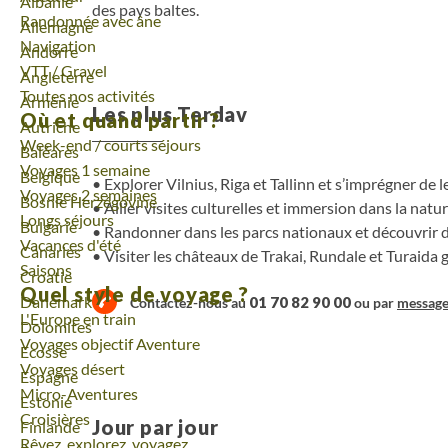
Voyage
Albanie
des pays baltes.
Randonnée avec âne
Voyage
Allemagne
Navigation
Voyage
Andorre
VTT / Gravel
Voyage
Angleterre
Toutes nos activités
Voyage
Arménie
Les plus Terdav
Où et quand partir ?
Voyage
Autriche
Week-end / courts séjours
Voyage
Baléares
Voyages 1 semaine
Voyage
Belgique
Explorer Vilnius, Riga et Tallinn et s’imprégner de 
Voyages 2 semaines
Voyage
Bosnie Herzégovine
Allier visites culturelles et immersion dans la natu
Longs séjours
Voyage
Bulgarie
Randonner dans les parcs nationaux et découvrir d
Vacances d'été
Voyage
Canaries
Visiter les châteaux de Trakai, Rundale et Turaida 
Saisons
Voyage
Croatie
Quel style de voyage ?
Voyage
Danemark
01 70 82 90 00
Contactez-nous au
ou par
messag
L'Europe en train
Voyage
Dolomites
Voyages objectif Aventure
Voyage
Ecosse
Voyages désert
Voyage
Espagne
Micro-Aventures
Voyage
Estonie
Croisières
Jour par jour
Voyage
Finlande
Rêvez, explorez, voyagez