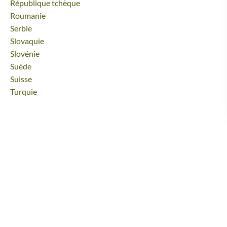
Voyage
République tchèque
Voyage
Roumanie
Voyage
Serbie
Voyage
Slovaquie
Voyage
Slovénie
Voyage
Suède
Voyage
Suisse
Voyage
Turquie