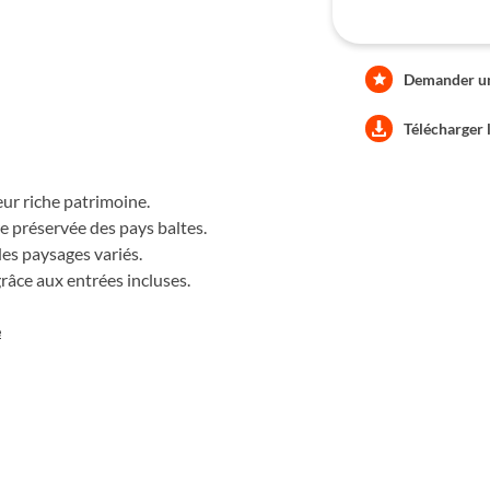
Demander une
Télécharger 
leur riche patrimoine.
re préservée des pays baltes.
es paysages variés.
grâce aux entrées incluses.
e