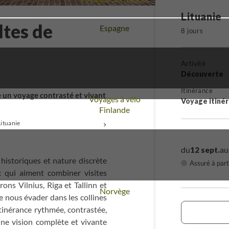
Lituanie
ltes de
Voyage
Espagne
8 jours
Activité
Découverte
Itinérance
e un voyage contrasté et vivant
Voyages à vélo
Voyage itiné
Voyage
Finlande
ituanie
+
du
au
12 sept.
s historiques et nature discrète
Assuré à part
ux qui aiment combiner visites
ons Vilnius, Riga et Tallinn et
Voyage
Norvège
e nous évader dans les collines
tinérance rythmée, contrastée,
une vision complète et vivante