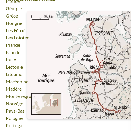
Voyage
France
Voyage
Géorgie
Voyage
Grèce
Voyage
Hongrie
Voyage
Iles Féroé
Voyage
Iles Lofoten
Voyage
Irlande
Voyage
Islande
Voyage
Italie
Voyage
Lettonie
Voyage
Lituanie
Voyage
Macédoine
Voyage
Madère
Voyage
Monténégro
Voyage
Norvège
Voyage
Pays-Bas
Voyage
Pologne
Voyage
Portugal