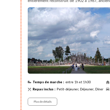
entièrement reconstruit de 1902 à 1987, ancienn
milieu du lac de Galve émaillé de 20 autres îles.
des rivières Neris et Nemen où nous passerons la 
entre 1h et 1h30
Petit-déjeuner, Déjeuner, Diner
Randonnée
Plus de détails