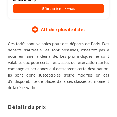
S'inscrire
/ option
Afficher plus de dates
04/12/2027
18/12/2027
Samedi
Samedi
Ces tarifs sont valables pour des départs de Paris. Des
départs d'autres villes sont possibles, n'hésitez pas à
Inclus : vol
Assuré à partir de 4
nous en faire la demande. Les prix indiqués ne sont
5 150 €
valables que pour certaines classes de réservation sur les
/ pers
compagnies aériennes qui desservent cette destination.
S'inscrire
/ option
Ils sont donc susceptibles d'être modifiés en cas
d'indisponibilité de places dans ces classes au moment
de la réservation.
Détails du prix