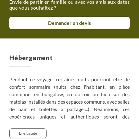
Envie de partir en famille ou avec vos amis aux dates
que vous souhaitez ?
Demander un devis
Hébergement
Pendant ce voyage, certaines nuits pourront être de
confort sommaire (nuits chez l'habitant, en pièce
commune, en bungalow, en dortoir ou bien sur des
matelas installés dans des espaces communs, avec salles
de bain et toilettes à partager...). Néanmoins, ces
expériences uniques et authentiques seront des
moments fort de ce voyage qui a pour but de vous
proposer une immersion dans la nature luxuriante de
Lire la suite
Bornéo. Cette concession sur le confort nous permet de