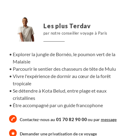
fleurs, des plantes carnivores, des bois rares et précieux
et la célèbre rafflésie pouvant atteindre un mètre de
diamètre. Cette nature géante est notre terrain de
Les plus Terdav
randonnée. Un labyrinthe de chemins qui nous mènent à
par notre conseiller voyage à Paris
la rencontre de communautés qui vivent depuis des
siècles en harmonie avec la nature. Ici, de nombreuses
légendes et croyances circulent et se transmettent de
Explorer la jungle de Bornéo, le poumon vert de la
génération en génération. Des coutumes ancestrales,
Malaisie
fascinantes et mystérieuses, comme celles des coupeurs
Parcourir le sentier des chasseurs de tête de Mulu
de tête. Certaines nuits, nous dormons en pleine forêt,
Vivre l'expérience de dormir au cœur de la forêt
en campement ou en maison traditionnelle. Des
tropicale
rencontres, une aventure humaine et une expérience
Se détendre à Kota Belud, entre plage et eaux
forte, dans l’un des endroits les plus saisissants de notre
cristallines
planète.
Être accompagné par un guide francophone
01 70 82 90 00
Contactez-nous au
ou par
message
Demander une privatisation de ce voyage