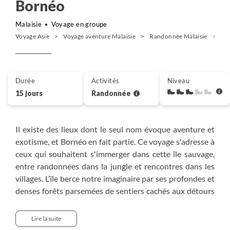
Bornéo
Malaisie
Voyage en groupe
Voyage Asie
Voyage aventure Malaisie
Randonnée Malaisie
Im
Durée
Activités
Niveau
15 jours
Randonnée
Il existe des lieux dont le seul nom évoque aventure et
exotisme, et Bornéo en fait partie. Ce voyage s'adresse à
ceux qui souhaitent s'immerger dans cette île sauvage,
entre randonnées dans la jungle et rencontres dans les
villages. L’île berce notre imaginaire par ses profondes et
denses forêts parsemées de sentiers cachés aux détours
de cascades rafraîchissantes. Sa situation géographique
lui offre un terrain fertile pour une forêt primaire qui
Lire la suite
héberge plus de 2500 espèces d’arbres, 8000 espèces de