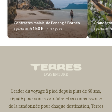
Contrastes malais, de Penang à Bornéo
Grande tra
5 150 €
5
à partir de
17 jours
à partir de
Leader du voyage à pied depuis plus de 50 ans,
réputé pour son savoir-faire et sa connaissance
de la randonnée pour chaque destination, Terres