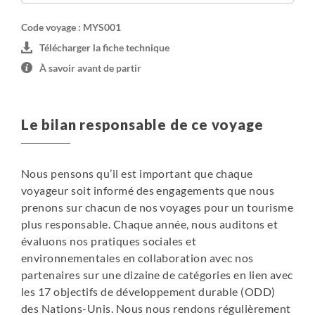
campement en dortoir ouvert, lits civière avec
moustiquaires. Salle de bain avec eau froide et toilettes à
Code voyage : MYS001
partager. Pas de wifi.
Télécharger la fiche technique
• Kuala Terikan (confort simple) : nuit en maison longue
À savoir avant de partir
chez l'habitant, dortoir organisé dans la pièce principale
avec matelas au sol. Electricité disponible, salle d'eau
avec eau froide et toilettes à partager. Pas de wifi.
Le bilan responsable de ce voyage
• Beaufort : Suasa Homestay (confort simple) : nuit en
dortoir avec ventilateurs et moustiquaires, électricité
disponible, salle d'eau avec eau froide et toilettes à
Nous pensons qu’il est important que chaque
partager. Pas de wifi.
voyageur soit informé des engagements que nous
• Tenom : Tenom Valley Lodge : nuit en chambre double
prenons sur chacun de nos voyages pour un tourisme
ou lits séparés, salles de bain privée (eau chaude),
plus responsable. Chaque année, nous auditons et
climatisation, wifi disponible
évaluons nos pratiques sociales et
• Bassin de Maliau : Maliau Basin Studies Centre
environnementales en collaboration avec nos
(confort simple) : nuit en chambre double ou lits séparés.
partenaires sur une dizaine de catégories en lien avec
Electricité disponible de 7h du matin à 23h. Salle de bain
les 17 objectifs de développement durable (ODD)
privée (eau froide). Wifi disponible mais aléatoire
des Nations-Unis. Nous nous rendons régulièrement
• Mesilau : Tranquera House : lodge / maison d’hôtes