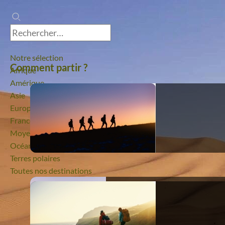
Notre sélection
Comment partir ?
Afrique
Amérique
Asie
Europe
France
Moyen-Orient
Océanie
Terres polaires
Toutes nos destinations