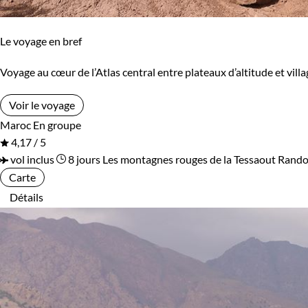
Environnement
Le voyage en bref
Bord de mer et îles
Montagne
Voyage au cœur de l’Atlas central entre plateaux d’altitude et vill
Patrimoine et Nature
Voir le voyage
Maroc
En groupe
4,17 / 5
vol inclus
8 jours
Les montagnes rouges de la Tessaout
Rando
Carte
Détails