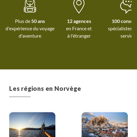
(persos) avec l'alt
marche sur les lacs 
flanc de montagne
Plus de
50 ans
12 agences
100 conseil
souvent seuls au mi
d'expérience du voyage
spécialistes à
nature. Sans oub
d'aventure
à l'étranger
service
sortie memorable d
large de Svolvae
recommendons a
monter a bord du H
pour admirer d
splendides et uniqu
des fjords Merci
Les régions en Norvège