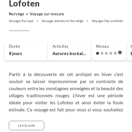
Lofoten
Norvège
Voyage sur mesure
Voyage Europe
Voyage aventure Norvège
Voyage Iles Lofoten
Durée
Activités
Niveau
8 jours
Aurores boréales
Partir à la découverte de cet archipel en hiver c’est
vouloir se laisser impressionner par ce contraste de
couleurs entre les montagnes enneigées et la beauté des
villages traditionnels rouges. L’hiver est une période
idéale pour visiter les Lofoten et ainsi éviter la foule
estivale. Ce voyage est fait pour vous si vous souhaitez
vous immerger pleinement dans cette nature
exceptionnelle. Vos journées sont rythmées par les
Lire la suite
visites et les activités que vous avez choisies mais les