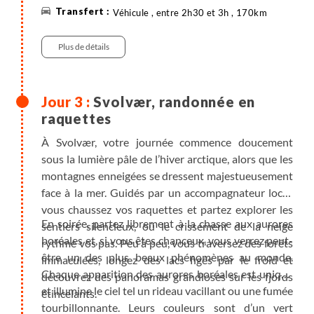
Véhicule , entre 2h30 et 3h , 170km
Plus de détails
Svolvær, randonnée en
raquettes
À Svolvær, votre journée commence doucement
sous la lumière pâle de l’hiver arctique, alors que les
montagnes enneigées se dressent majestueusement
face à la mer. Guidés par un accompagnateur local,
vous chaussez vos raquettes et partez explorer les
En soirée, partez librement à la chasse aux aurores
sentiers silencieux, où le crissement de la neige
boréales et, si vous êtes chanceux, vous verrez peut-
rythme vos pas. Peu à peu, vous traversez des forêts
être un des plus beaux phénomènes au monde.
immaculées, longez des lacs figés par le froid et
Chaque apparition des aurores boréales est unique
découvrez des panoramas grandioses sur les fjords
et illumine le ciel tel un rideau vacillant ou une fumée
étincelants.
tourbillonnante. Leurs couleurs sont d’un vert