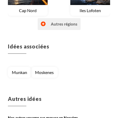
Voyage
Cap Nord
Voyage
Iles Lofoten
Autres régions
Idées associées
Voyage
Laponie norvégienne
Voyage
Région des fjords
Munkan
Moskenes
Autres idées
Nos autres voyages sur mesure en Norvège