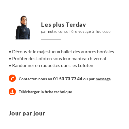
soirées laissent place à cette incroyable magie que les
aurores boréales auront l’occasion de vous offrir. Laissez-
vous emporter dans cette danse féérique et colorée,
Les plus Terdav
ouvrez grand les yeux !
par notre conseillère voyage à Toulouse
Découvrir le majestueux ballet des aurores boréales
Profiter des Lofoten sous leur manteau hivernal
Randonner en raquettes dans les Lofoten
01 53 73 77 44
Contactez-nous au
ou par
message
Télécharger la fiche technique
Jour par jour