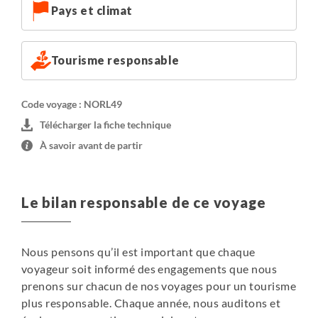
Pays et climat
étape vous évitera de vous lever trop tôt avant votre vol
retour.
Tourisme responsable
Code voyage : NORL49
Télécharger la fiche technique
À savoir avant de partir
Le bilan responsable de ce voyage
Nous pensons qu’il est important que chaque
voyageur soit informé des engagements que nous
prenons sur chacun de nos voyages pour un tourisme
plus responsable. Chaque année, nous auditons et