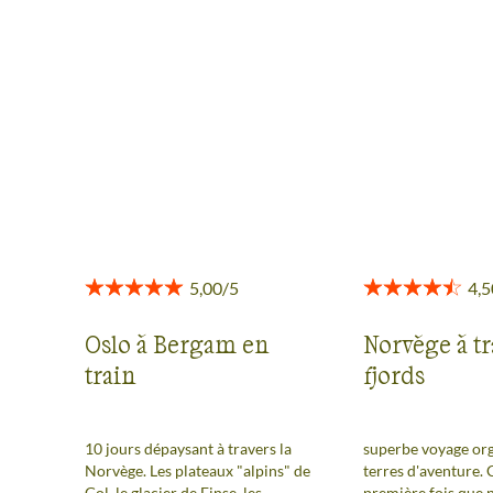
RÉGION DES FJORDS
Des retours authentiques pour vous aider à choisir en
toute transparence.
Voir tous les avis
Oslo à Bergam en
Norvège à tr
train
fjords
10 jours dépaysant à travers la
superbe voyage org
Norvège. Les plateaux "alpins" de
terres d'aventure. C
Gol, le glacier de Finse, les
première fois que 