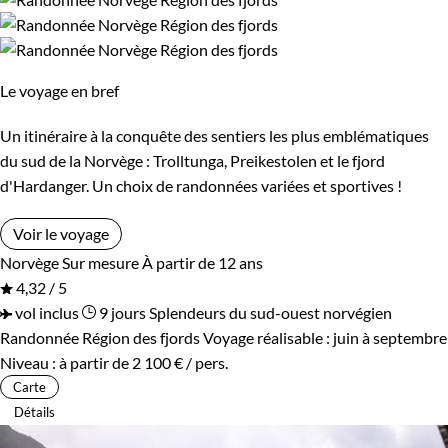
Les 2/5 ans
Les 6/9 ans
Les 10/13 ans
Le voyage en bref
Confort
Un itinéraire à la conquête des sentiers les plus emblématiques
du sud de la Norvège : Trolltunga, Preikestolen et le fjord
Standard
Supérieur
d'Hardanger. Un choix de randonnées variées et sportives !
Haut de gamme
Voir le voyage
Norvège
Sur mesure
À partir de 12 ans
4,32 / 5
Itinérance
vol inclus
9 jours
Splendeurs du sud-ouest norvégien
Randonnée Région des fjords
Voyage réalisable : juin à septembre
Itinérant
Semi-itinérant
Niveau :
à partir de
2 100 €
/ pers.
Carte
Détails
Environnement