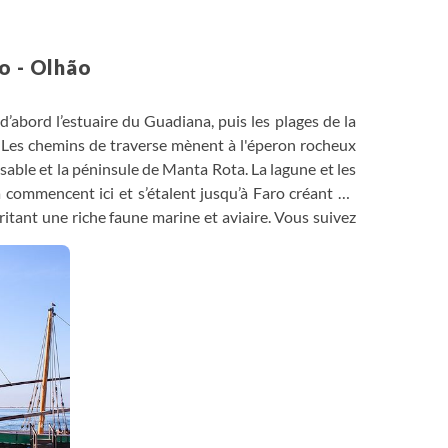
o - Olhão
’abord l’estuaire du Guadiana, puis les plages de la
 Les chemins de traverse mènent à l'éperon rocheux
 sable et la péninsule de Manta Rota. La lagune et les
a commencent ici et s’étalent jusqu’à Faro créant un
itant une riche faune marine et aviaire. Vous suivez
 le littoral de l’Algarve, jusqu’à Tavira, l’une des plus
t leur trajet le long du littoral, traversant vergers,
célèbre port de pêche du Sotavento.