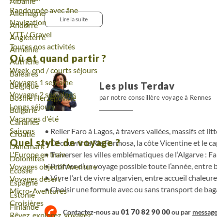
Voyage
Albanie
et Olhão, avant de traverser vergers et montagnes 
Randonnée avec âne
Voyage
Allemagne
poursuit vers la côte ouest et ses plages sauvages, 
Lire la suite
Navigation
Voyage
Andorre
littoral du Barlavento, jusqu’à Lagos. Une itinérance 
VTT / Gravel
Voyage
Angleterre
culture locale.
Toutes nos activités
Voyage
Arménie
Où et quand partir ?
Voyage
Autriche
Week-end / courts séjours
Voyage
Baléares
Voyages 1 semaine
Les plus Terdav
Voyage
Belgique
Voyages 2 semaines
Voyage
Bosnie Herzégovine
par notre conseillère voyage à Rennes
Longs séjours
Voyage
Bulgarie
Vacances d'été
Voyage
Canaries
Saisons
Relier Faro à Lagos, à travers vallées, massifs et lit
Voyage
Croatie
Quel style de voyage ?
Découvrir la Ria Formosa, la côte Vicentine et le c
Voyage
Danemark
L'Europe en train
Traverser les villes emblématiques de l’Algarve : Fa
Voyage
Dolomites
Profiter d’un voyage possible toute l’année, entre 
Voyages objectif Aventure
Voyage
Ecosse
Vivre l’art de vivre algarvien, entre accueil chaleur
Voyages désert
Voyage
Espagne
Choisir une formule avec ou sans transport de ba
Micro-Aventures
Voyage
Estonie
Croisières
Voyage
Finlande
01 70 82 90 00
Contactez-nous au
ou par
messag
Rêvez, explorez, voyagez