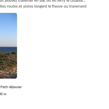
us pouvez traverser en bac ou en ferry le Guadiana
tes routes et pistes longent le fleuve ou traversent
entouré de deux imposants châteaux, témoins de
ur une piste cyclable à travers le Sapal et les marais
io, une ville pombaline du XVIIIe siècle, construite
 chemin vers les plages, un quai mène à l'extrémité
Petit-déjeuner
00 m
hicule , entre 1h et 1h30