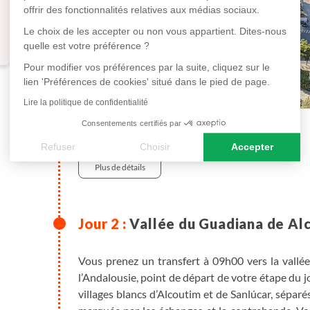
offrir des fonctionnalités relatives aux médias sociaux.
Le choix de les accepter ou non vous appartient. Dites-nous
quelle est votre préférence ?
Pour modifier vos préférences par la suite, cliquez sur le
lien 'Préférences de cookies' situé dans le pied de page.
Lire la politique de confidentialité
Consentements certifiés par
en hôtel
Refuser
Choisir
Accepter
Plus de détails
Axeptio consent
Plateforme de Gestion du Consentement : Personnalisez vos
Notre plateforme vous permet d'adapter et de gérer vos paramè
Vallée du Guadiana de Alc
Vous prenez un transfert à 09h00 vers la vallée
l’Andalousie, point de départ de votre étape du jo
villages blancs d’Alcoutim et de Sanlúcar, séparés