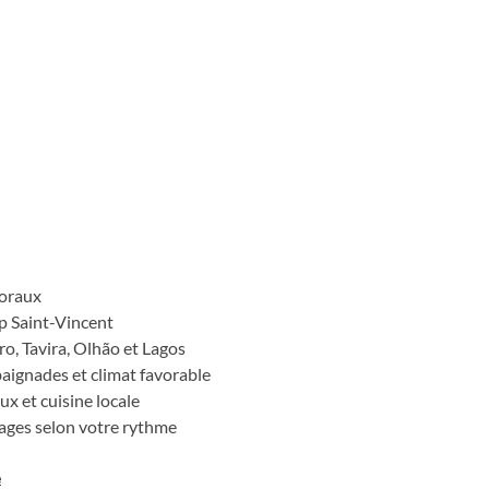
vers Monchique. Le parcours se
puis le cap Saint-Vincent et le
variée, entre nature, villages et
toraux
ap Saint-Vincent
ro, Tavira, Olhão et Lagos
baignades et climat favorable
eux et cuisine locale
gages selon votre rythme
e