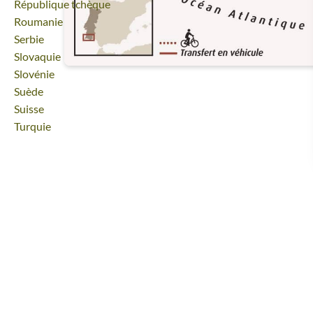
Voyage
République tchèque
Voyage
Roumanie
Voyage
Serbie
Voyage
Slovaquie
Voyage
Slovénie
Voyage
Suède
Voyage
Suisse
Voyage
Turquie