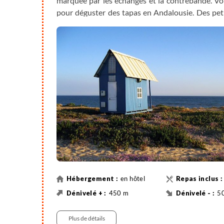
marquée par les échanges et la contrebande. Vo
pour déguster des tapas en Andalousie. Des peti
les collines jusqu’à Castro Marim, village 
l'importance stratégique du lieu. Vous continuez s
salants pour rejoindre Vila Real de Santo Antón
après le grand tremblement de terre de 1755. En
sud-est du Portugal.
en hôtel
450 m
5
Vélo
57 km
Vé
Plus de détails