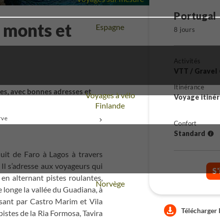
Portugal
r monts et
Voyage
Espagne
8 jours
Activités
VTT / Gravel
Itinérance
ges, avec bonnes adresses et
Voyages à vélo
Voyage itiné
Voyage
Finlande
rve
+
Confort
Standard
uit de Faro à Lagos à travers
x. Il s’adresse aux voyageurs qui
S'
en alternant pistes roulantes,
Voyage
Norvège
e longe la vallée du Guadiana, à
ssant par Castro Marim et Vila
Télécharger 
istes de la Ria Formosa, Tavira