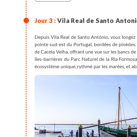
Vila Real de Santo Antoni
Depuis Vila Real de Santo António, vous longez d
pointe sud-est du Portugal, bordées de pinèdes.
de Cacela Velha, offrant une vue sur les bancs de
îles-barrières du Parc Naturel de la Ria Formos
écosystème unique, rythmé par les marées, et abr
ensuite l’Écovia, une piste cyclable balisée longeant
belles villes de la région. Les chemins poursuiven
marais salants et villages blancs, jusqu’à Olhão, 