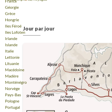
Voyage
France
Voyage
Géorgie
Voyage
Grèce
Voyage
Hongrie
Voyage
Iles Féroé
Jour par jour
Voyage
Iles Lofoten
Voyage
Irlande
Voyage
Islande
Voyage
Italie
Voyage
Lettonie
Voyage
Lituanie
Voyage
Macédoine
Voyage
Madère
Voyage
Monténégro
Voyage
Norvège
Voyage
Pays-Bas
Voyage
Pologne
Voyage
Portugal