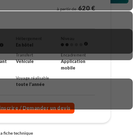
620 €
à partir de
Hébergement
Niveau
En hôtel
Transfert
Encadrement
rant
Véhicule
Application
mobile
Voyage réalisable
toute l'année
inscrire
/ Demander un devis
la fiche technique