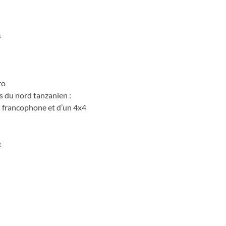
s
ro
cs du nord tanzanien :
l francophone et d’un 4x4
e