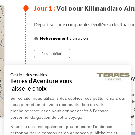
Vol pour Kilimandjaro Air
Départ sur une compagnie régulière à destination
en avion
Plus de détails
Gestion des cookies
Kilimandjaro Airport - Pa
Terres d’Aventure vous
laisse le choix
Arrivée à Kilimandjaro Airport,
accueil puis tra
Sur ce site, nous utilisons des cookies, ces petits fichiers qui
de la steppe masaï, entre le Kilimandjaro et 
nous permettent de vous reconnaitre lors de votre
culturelle authentique en famille. En fonction 
prochaine visite et de vous donner accès à l’espace
installations (piscine avec vue sur la savan
personnel de gestion de votre voyage.
communauté Masaï cultive ses herbes, salades, 
Nous les utilisons également pour mesurer l’audience,
leur propre miel avec leurs ruches (en cas d'arriv
personnaliser le contenu et les annonces publicitaires et