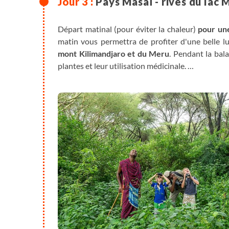
Pays Masaï - rives du lac
Départ matinal (pour éviter la chaleur)
pour un
matin vous permettra de profiter d'une belle l
mont Kilimandjaro et du Meru
. Pendant la bal
plantes et leur utilisation médicinale.
Retour au lodge pour le déjeuner puis dans l'ap
installation dans votre hébergement.