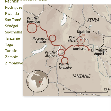
Voyage
Réunion
Voyage
Rodrigues
Voyage
Rwanda
Voyage
Sao Tomé
Voyage
Sénégal
Voyage
Seychelles
Voyage
Tanzanie
Voyage
Togo
Voyage
Tunisie
Voyage
Zambie
Voyage
Zimbabwe