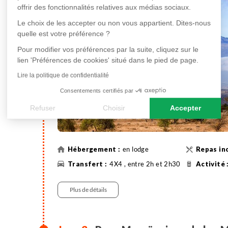
Petits et grands pourront participer à un concour
offrir des fonctionnalités relatives aux médias sociaux.
Le choix de les accepter ou non vous appartient. Dites-nous
Au coucher du soleil, vous assistez à
une démons
quelle est votre préférence ?
moment de partage au coin du feu avec les guerri
Pour modifier vos préférences par la suite, cliquez sur le
lien 'Préférences de cookies' situé dans le pied de page.
Situé près du village de Ngabobo, ce lodge e
Lire la politique de confidentialité
reversés à des projets sociaux et éducatifs du 
aménagées et construites avec des matériaux loc
Consentements certifiés par
Refuser
Choisir
Accepter
Axeptio consent
Plateforme de Gestion du Consentement : Personnalisez vos
Notre plateforme vous permet d'adapter et de gérer vos paramè
en lodge
4X4 , entre 2h et 2h30
Plus de détails