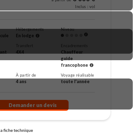
Inclus : vol
Hébergements
Niveau
icule
En lodge
Transfert
Encadrements
rant
4X4
Chauffeur
guide
francophone
À partir de
Voyage réalisable
4 ans
toute l'année
Demander un devis
la fiche technique