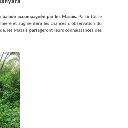
 Manyara
e balade accompagnée par les Masaïs
. Partir tôt le
umière et augmentera les chances d'observation du
ade, les Masaïs partageront leurs connaissances des
rès-midi, transfert sur les
rives du lac Manyara
et