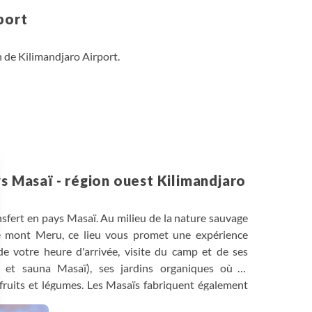
port
 de Kilimandjaro Airport.
ys Masaï - région ouest Kilimandjaro
nsfert en pays Masaï. Au milieu de la nature sauvage
le mont Meru, ce lieu vous promet une expérience
de votre heure d'arrivée, visite du camp et de ses
e et sauna Masaï), ses jardins organiques où la
fruits et légumes. Les Masaïs fabriquent également
ée tardive, cette balade pourra se faire le lendemain).