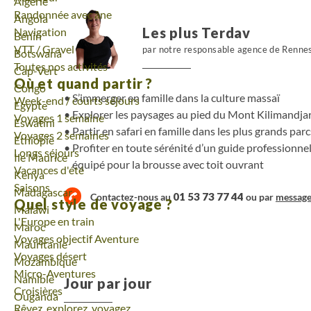
Voyage
Algérie
Randonnée avec âne
Voyage
Angola
Les plus Terdav
Navigation
Voyage
Bénin
VTT / Gravel
par notre responsable agence de Renne
Voyage
Botswana
Toutes nos activités
Voyage
Cap-Vert
Où et quand partir ?
Voyage
Congo
S’immerger en famille dans la culture massaï
Week-end / courts séjours
Voyage
Egypte
Explorer les paysages au pied du Mont Kilimandja
Voyages 1 semaine
Voyage
Eswatini
Partir en safari en famille dans les plus grands par
Voyages 2 semaines
Voyage
Ethiopie
Profiter en toute sérénité d’un guide professionne
Longs séjours
Voyage
Ile Maurice
équipé pour la brousse avec toit ouvrant
Vacances d'été
Voyage
Kenya
Saisons
Voyage
Madagascar
01 53 73 77 44
Contactez-nous au
ou par
messag
Quel style de voyage ?
Voyage
Malawi
L'Europe en train
Voyage
Maroc
Voyages objectif Aventure
Voyage
Mauritanie
Voyages désert
Voyage
Mozambique
Micro-Aventures
Voyage
Namibie
Jour par jour
Croisières
Voyage
Ouganda
Rêvez, explorez, voyagez