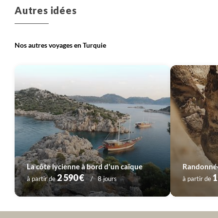
Autres idées
Nos autres voyages en Turquie
La côte lycienne à bord d'un caïque
2 590 €
1
à partir de
8 jours
à partir de