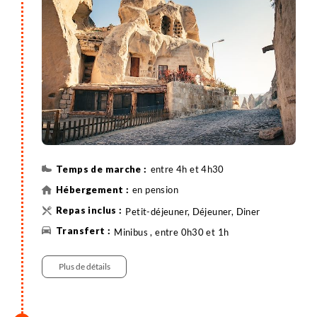
son musée "plein-air" avec ses anciennes églises
rupestres (VII ème - XIII ème siècles) décorées de
superbes fresques : l'Eglise Sainte Barbara, l'Eglise
au Serpent, l'Eglise à la Sandale, ou encore l'Eglise à
la Pomme. Enfin, nous terminons la journée à
Cavusin, avant de revenir à l'hébergement.
entre 4h et 4h30
en pension
Petit-déjeuner, Déjeuner, Diner
Minibus , entre 0h30 et 1h
Randonnée
Plus de détails