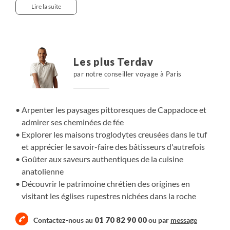
pierre. Les couleurs se succèdent du rouge à l’ocre, du
Lire la suite
blanc au vert, et chaque vallée raconte l’ingéniosité des
habitants qui ont façonné leurs maisons en parfaite
harmonie avec ce relief vivant.
Les plus Terdav
par notre conseiller voyage à Paris
Arpenter les paysages pittoresques de Cappadoce et
admirer ses cheminées de fée
Explorer les maisons troglodytes creusées dans le tuf
et apprécier le savoir-faire des bâtisseurs d'autrefois
Goûter aux saveurs authentiques de la cuisine
anatolienne
Découvrir le patrimoine chrétien des origines en
visitant les églises rupestres nichées dans la roche
01 70 82 90 00
Contactez-nous au
ou par
message