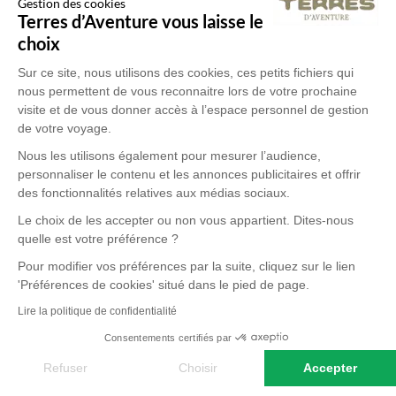
Gestion des cookies
proche et pourtant bien méconnu.
Terres d’Aventure vous laisse le
choix
L’histoire ne l'a pas épargné, il sort de
Sur ce site, nous utilisons des cookies, ces petits fichiers qui
l'ombre depuis seulement quelques
nous permettent de vous reconnaitre lors de votre prochaine
visite et de vous donner accès à l’espace personnel de gestion
années et s'ouvre à nous avec autant de
de votre voyage.
Lire la suite
variété que de surprises. L'Albanie recèle
Nous les utilisons également pour mesurer l’audience,
personnaliser le contenu et les annonces publicitaires et offrir
de rivières d'une eau cristalline, de lacs
des fonctionnalités relatives aux médias sociaux.
Gaelle,
Le choix de les accepter ou non vous appartient. Dites-nous
Concepteur de voyages Terres d'Aventure
engoncés, de kilomètres de côtes
quelle est votre préférence ?
méditerranéennes bleutées. Elle offre des
Pour modifier vos préférences par la suite, cliquez sur le lien
NOS ARTICLES SUR L' ALBANIE
'Préférences de cookies' situé dans le pied de page.
randonnées entre monts et vallées, en
Lire la politique de confidentialité
bord de mer, au travers de forêts qui nous
Consentements certifiés par
préservent un instant de la chaleur
Refuser
Choisir
Accepter