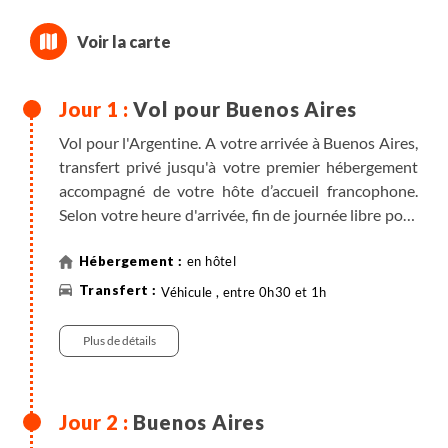
Vol pour Buenos Aires
Vol pour l'Argentine. A votre arrivée à Buenos Aires,
transfert privé jusqu'à votre premier hébergement
accompagné de votre hôte d’accueil francophone.
Selon votre heure d'arrivée, fin de journée libre pour
découvrir cette capitale aux airs européens.
en hôtel
Buenos Aires, capitale de l'Argentine, est une
Véhicule , entre 0h30 et 1h
métropole fascinante, alliant une architecture
européenne élégante à un patrimoine culturel
Plus de détails
vibrant. Réputée pour son tango envoûtant, sa
cuisine exquise et ses quartiers dynamiques tels que
Palermo et San Telmo, la ville séduit à chaque coin de
Buenos Aires
rue. Sa vie nocturne passionnée et ses nombreux