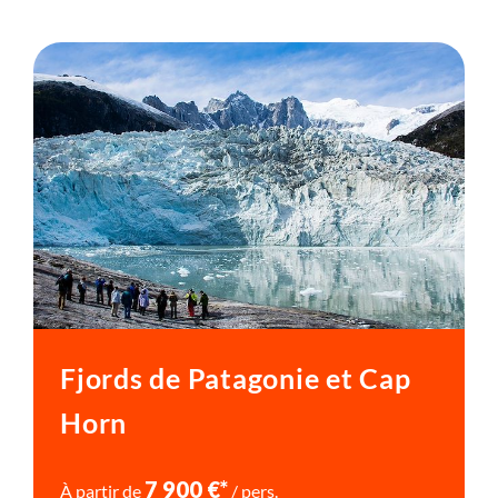
de nombreuses espèces d'oiseaux.
ses treks légendaires, ce parc est une destination
d'art, et son ambiance décontractée mais animée.
depuis l'un des nombreux points d'observation de la
Véhicule , entre 1h et 1h30
incontournable pour les explorateurs en quête
ville : Cerro Concepción ou Cerro Panteón offrent
Plus de détails
d'évasion.
des vues spectaculaires sur Valparaíso et l'océan
Plus de détails
Pacifique.
Fjords de Patagonie et Cap
Horn
7 900 €*
À partir de
/ pers.