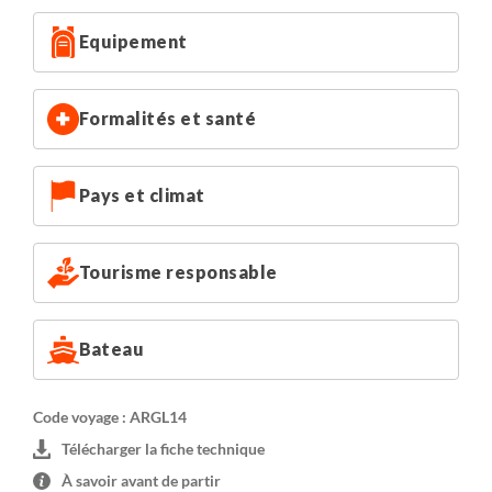
2 lits bas.
Equipement
Cabines AA Supérieures : sur le pont Tierra del Fuego,
uniquement à bord du Stella Australis.
Cabines A : sur le pont Magallanes, 1 lit double ou 2 lits
Formalités et santé
bas.
Cabines B : sur le pont Patagonia, 2 lits bas avec
possibilité de rajouter une couchette. Il s'agit de la
Pays et climat
catégorie incluse dans ce programme.
Nota : les cabines sont identiques avec une salle de bains
Tourisme responsable
privée, vue extérieure et 2 lits bas ou double, seul le prix
diffère selon le pont.
Bateau
Infrastructures :
Cabines de 15 à 20m² (pour les cabines supérieures) avec
salle de bains, lits bas, grande fenêtre, chauffage
Code voyage : ARGL14
indépendant et coffre-fort.
Télécharger la fiche technique
Restaurant, 2 grandes salles de réunion équipées de
À savoir avant de partir
matériel audiovisuel et informatique (salon Sky et salon