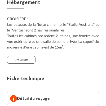
Hébergement
CROISIERE :
Les bateaux de la flotte chilienne, le "Stella Australis" et
le "Ventus" sont 2 navires similaires.
Toutes les cabines possèdent 2 lits bas, une fenêtre avec
vue extérieure et une salle de bains privée. La superficie
moyenne d'une cabine est de 15m².
Le "Stella Australis" est le tout nouveau bateau de la
flotte. Il est équipé de 100 cabines (96 cabines de 16,5m²
Lire la suite
et 4 cabines supérieures de 20,5m²) pour une capacité
totale de 210 passagers.
Fiche technique
Cabines AAA : sur le pont Cabo de Hornos, les suites
Armateur.
Cabines AAA Supérieures : sur le pont Cabo de Hornos,
uniquement à bord du Stella Australis.
Détail du voyage
Cabines AA : sur le pont Tierra del Fuego, 1 lit double ou